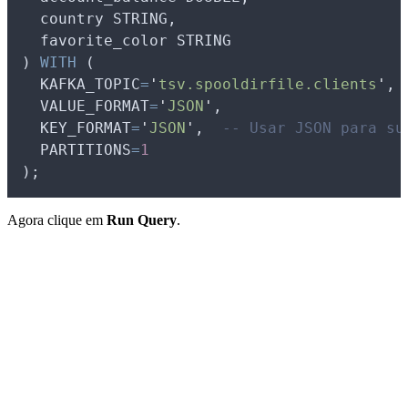
  country STRING,
  favorite_color STRING
) 
WITH
 (
  KAFKA_TOPIC
=
'
tsv.spooldirfile.clients
'
,
  VALUE_FORMAT
=
'
JSON
'
,
  KEY_FORMAT
=
'
JSON
'
,  
-- Usar JSON para su
  PARTITIONS
=
1
);
Agora clique em
Run Query
.