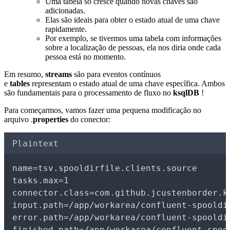
Uma tabela só cresce quando novas chaves são
adicionadas.
Elas são ideais para obter o estado atual de uma chave
rapidamente.
Por exemplo, se tivermos uma tabela com informações
sobre a localização de pessoas, ela nos diria onde cada
pessoa está no momento.
Em resumo,
streams
são para eventos contínuos
e
tables
representam o estado atual de uma chave específica. Ambos
são fundamentais para o processamento de fluxo no
ksqlDB
!
Para começarmos, vamos fazer uma pequena modificação no
arquivo .
properties
do conector:
Plaintext
name=tsv.spooldirfile.clients.source
tasks.max=1
connector.class=com.github.jcustenborder.k
input.path=/app/workarea/confluent-spooldi
error.path=/app/workarea/confluent-spooldi
finished.path=/app/workarea/confluent-spoo