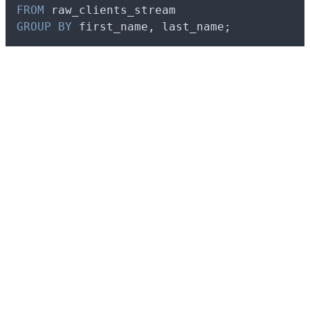
FROM
 raw_clients_stream
GROUP BY
 first_name, last_name;