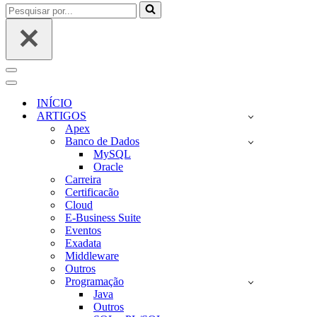
Pesquisar
por...
Menu
de
Menu
navegação
de
INÍCIO
navegação
ARTIGOS
Apex
Banco de Dados
MySQL
Oracle
Carreira
Certificacão
Cloud
E-Business Suite
Eventos
Exadata
Middleware
Outros
Programação
Java
Outros