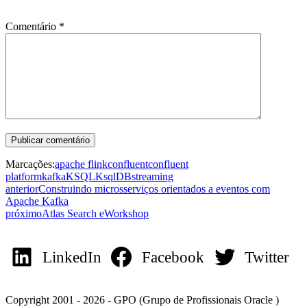
Comentário
*
Marcações:
apache flink
confluent
confluent
platform
kafka
KSQL
KsqlDB
streaming
anterior
Construindo microsserviços orientados a eventos com
Apache Kafka
próximo
Atlas Search eWorkshop
LinkedIn
Facebook
Twitter
Copyright 2001 - 2026 - GPO (Grupo de Profissionais Oracle )