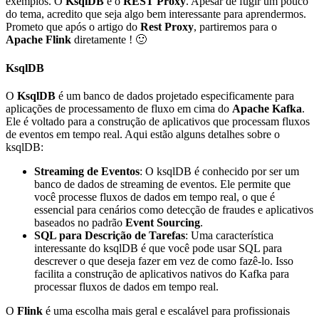
exemplos. O
KsqlDB
e o
REST Proxy
. Apesar de fugir um pouco
do tema, acredito que seja algo bem interessante para aprendermos.
Prometo que após o artigo do
Rest Proxy
, partiremos para o
Apache Flink
diretamente ! 🙂
KsqlDB
O
KsqlDB
é um banco de dados projetado especificamente para
aplicações de processamento de fluxo em cima do
Apache Kafka
.
Ele é voltado para a construção de aplicativos que processam fluxos
de eventos em tempo real. Aqui estão alguns detalhes sobre o
ksqlDB:
Streaming de Eventos
: O ksqlDB é conhecido por ser um
banco de dados de streaming de eventos. Ele permite que
você processe fluxos de dados em tempo real, o que é
essencial para cenários como detecção de fraudes e aplicativos
baseados no padrão
Event Sourcing
.
SQL para Descrição de Tarefas
: Uma característica
interessante do ksqlDB é que você pode usar SQL para
descrever o que deseja fazer em vez de como fazê-lo. Isso
facilita a construção de aplicativos nativos do Kafka para
processar fluxos de dados em tempo real.
O
Flink
é uma escolha mais geral e escalável para profissionais