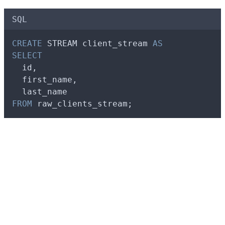
SQL
CREATE
 STREAM client_stream 
AS
SELECT
  id,
  first_name,
  last_name
FROM
 raw_clients_stream;