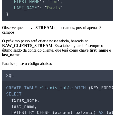
"
FIRST_NAME
"
:
"
Tom
"
,
"
LAST_NAME
"
:
"
Davis
"
}
Observe que a nova
STREAM
que criamos, possui apenas 3
campos.
O próximo passo será criar a nossa tabela, baseada na
RAW_CLIENTS_STREAM
. Essa tabela guardará sempre o
último saldo da conta do cliente, que terá como chave
first_name
e
last_name
.
Para isso, use o código abaixo:
SQL
CREATE
TABLE
clients_table
WITH
 (KEY_FORMA
SELECT
  first_name,
  last_name,
  LATEST_BY_OFFSET(account_balance) 
AS
 lat