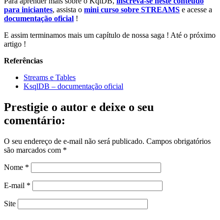
Para aprender mais sobre o KqlDB,
inscreva-se neste conteúdo
para iniciantes
, assista o
mini curso sobre STREAMS
e acesse a
documentação oficial
!
E assim terminamos mais um capítulo de nossa saga ! Até o próximo
artigo !
Referências
Streams e Tables
KsqlDB – documentação oficial
Prestigie o autor e deixe o seu
comentário:
O seu endereço de e-mail não será publicado.
Campos obrigatórios
são marcados com
*
Nome
*
E-mail
*
Site