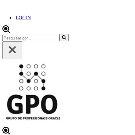
LOGIN
Pesquisar
por...