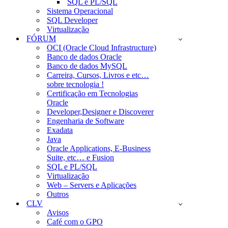
SQL e PL/SQL
Sistema Operacional
SQL Developer
Virtualização
FÓRUM
OCI (Oracle Cloud Infrastructure)
Banco de dados Oracle
Banco de dados MySQL
Carreira, Cursos, Livros e etc…
sobre tecnologia !
Certificação em Tecnologias
Oracle
Developer,Designer e Discoverer
Engenharia de Software
Exadata
Java
Oracle Applications, E-Business
Suite, etc… e Fusion
SQL e PL/SQL
Virtualização
Web – Servers e Aplicações
Outros
CLV
Avisos
Café com o GPO