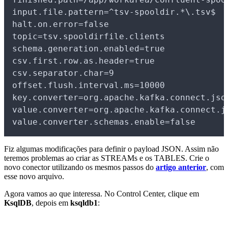
input.file.pattern=^tsv-spooldir.*\.tsv$
halt.on.error=false
topic=tsv.spooldirfile.clients
schema.generation.enabled=true
csv.first.row.as.header=true
csv.separator.char=9
offset.flush.interval.ms=10000
key.converter=org.apache.kafka.connect.jso
value.converter=org.apache.kafka.connect.j
value.converter.schemas.enable=false
Fiz algumas modificações para definir o payload JSON. Assim não
teremos problemas ao criar as STREAMs e os TABLES. Crie o
novo conector utilizando os mesmos passos do
artigo anterior
, com
esse novo arquivo.
Agora vamos ao que interessa. No Control Center, clique em
KsqlDB
, depois em
ksqldb1
: