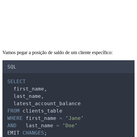
Vamos pegar a posição de saldo de um cliente específico:
SQL
SELECT
  first_name,
  last_name,
  latest_account_balance
FROM
 clients_table 
WHERE
 first_name 
=
'
Jane
'
AND
   last_name 
=
'
Doe
'
EMIT 
CHANGES
;