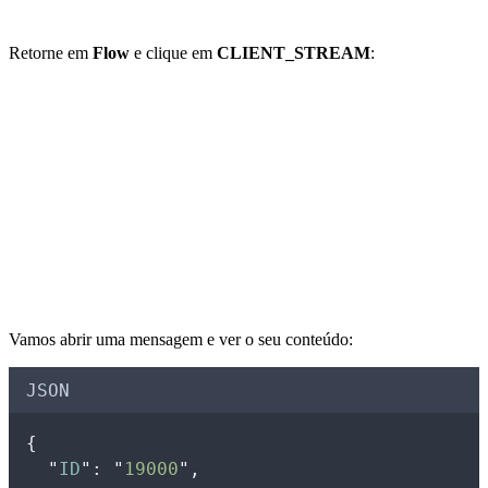
Retorne em
Flow
e clique em
CLIENT_STREAM
:
Vamos abrir uma mensagem e ver o seu conteúdo:
JSON
{
"
ID
"
:
"
19000
"
,