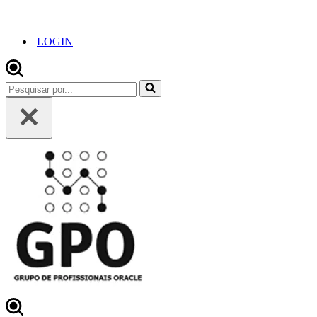
LOGIN
Pesquisar
por...