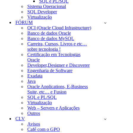
SQL e PL/SQL
Sistema Operacional
SQL Developer
Virtualização
FÓRUM
OCI (Oracle Cloud Infrastructure)
Banco de dados Oracle
Banco de dados MySQL
Carreira, Cursos, Livros e etc…
sobre tecnologia !
Certificação em Tecnologias
Oracle
Developer,Designer e Discoverer
Engenharia de Software
Exadata
Java
Oracle Applications, E-Business
Suite, etc… e Fusion
SQL e PL/SQL
Virtualização
Web – Servers e Aplicações
Outros
CLV
Avisos
Café com o GPO