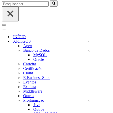
Pesquisar
por...
Menu
de
Menu
navegação
de
INÍCIO
navegação
ARTIGOS
Apex
Banco de Dados
MySQL
Oracle
Carreira
Certificacão
Cloud
E-Business Suite
Eventos
Exadata
Middleware
Outros
Programação
Java
Outros