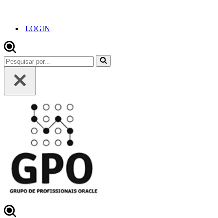
LOGIN
Pesquisar
por...