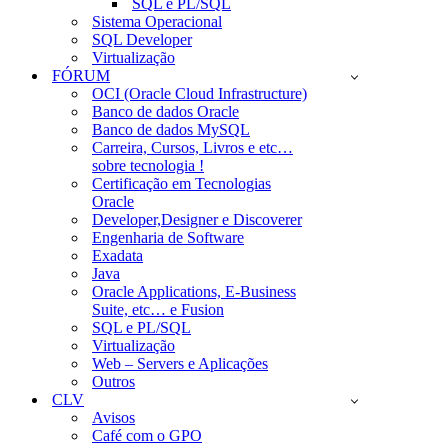
SQL e PL/SQL
Sistema Operacional
SQL Developer
Virtualização
FÓRUM
OCI (Oracle Cloud Infrastructure)
Banco de dados Oracle
Banco de dados MySQL
Carreira, Cursos, Livros e etc…
sobre tecnologia !
Certificação em Tecnologias
Oracle
Developer,Designer e Discoverer
Engenharia de Software
Exadata
Java
Oracle Applications, E-Business
Suite, etc… e Fusion
SQL e PL/SQL
Virtualização
Web – Servers e Aplicações
Outros
CLV
Avisos
Café com o GPO