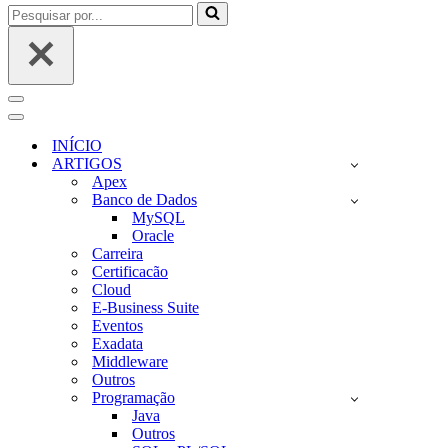
Pesquisar
por...
Menu
de
Menu
navegação
de
INÍCIO
navegação
ARTIGOS
Apex
Banco de Dados
MySQL
Oracle
Carreira
Certificacão
Cloud
E-Business Suite
Eventos
Exadata
Middleware
Outros
Programação
Java
Outros