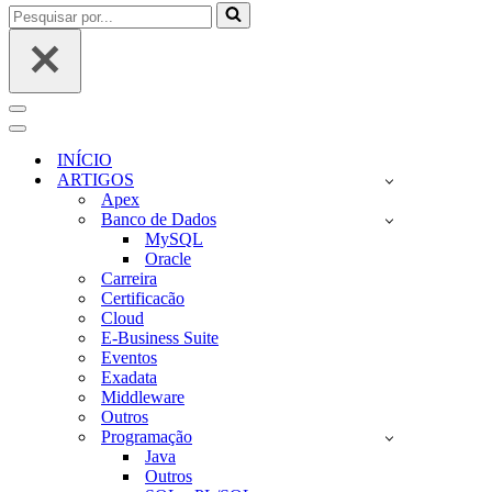
Pesquisar
por...
Menu
de
Menu
navegação
de
INÍCIO
navegação
ARTIGOS
Apex
Banco de Dados
MySQL
Oracle
Carreira
Certificacão
Cloud
E-Business Suite
Eventos
Exadata
Middleware
Outros
Programação
Java
Outros