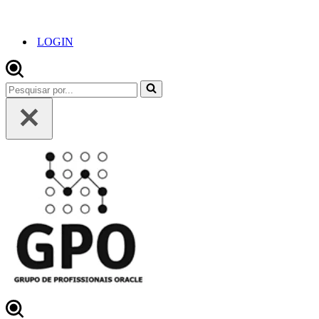
LOGIN
Pesquisar
por...