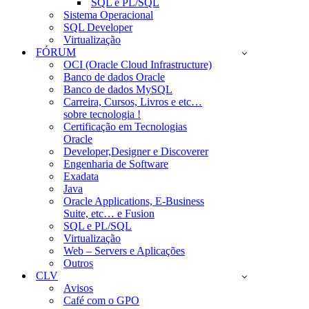
SQL e PL/SQL
Sistema Operacional
SQL Developer
Virtualização
FÓRUM
OCI (Oracle Cloud Infrastructure)
Banco de dados Oracle
Banco de dados MySQL
Carreira, Cursos, Livros e etc…
sobre tecnologia !
Certificação em Tecnologias
Oracle
Developer,Designer e Discoverer
Engenharia de Software
Exadata
Java
Oracle Applications, E-Business
Suite, etc… e Fusion
SQL e PL/SQL
Virtualização
Web – Servers e Aplicações
Outros
CLV
Avisos
Café com o GPO