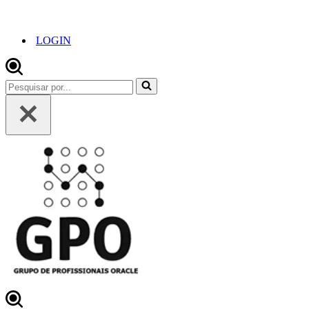
LOGIN
Pesquisar
por...