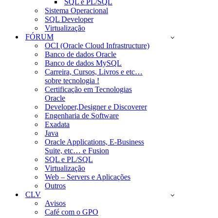
SQL e PL/SQL
Sistema Operacional
SQL Developer
Virtualização
FÓRUM
OCI (Oracle Cloud Infrastructure)
Banco de dados Oracle
Banco de dados MySQL
Carreira, Cursos, Livros e etc…
sobre tecnologia !
Certificação em Tecnologias
Oracle
Developer,Designer e Discoverer
Engenharia de Software
Exadata
Java
Oracle Applications, E-Business
Suite, etc… e Fusion
SQL e PL/SQL
Virtualização
Web – Servers e Aplicações
Outros
CLV
Avisos
Café com o GPO