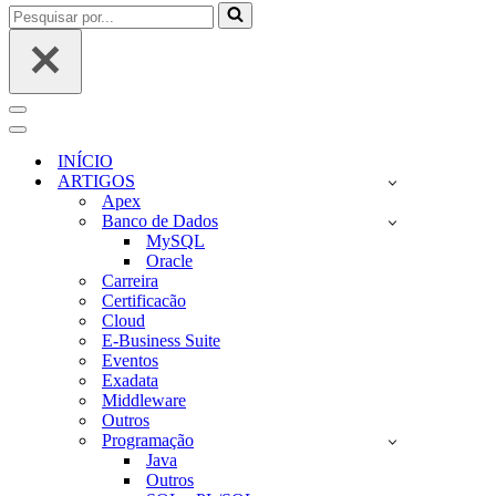
Pesquisar
por...
Menu
de
Menu
navegação
de
INÍCIO
navegação
ARTIGOS
Apex
Banco de Dados
MySQL
Oracle
Carreira
Certificacão
Cloud
E-Business Suite
Eventos
Exadata
Middleware
Outros
Programação
Java
Outros