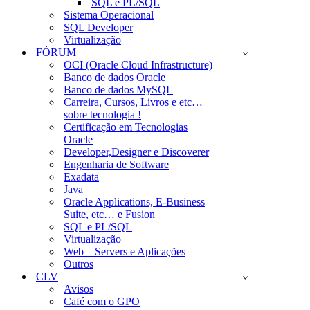
SQL e PL/SQL
Sistema Operacional
SQL Developer
Virtualização
FÓRUM
OCI (Oracle Cloud Infrastructure)
Banco de dados Oracle
Banco de dados MySQL
Carreira, Cursos, Livros e etc…
sobre tecnologia !
Certificação em Tecnologias
Oracle
Developer,Designer e Discoverer
Engenharia de Software
Exadata
Java
Oracle Applications, E-Business
Suite, etc… e Fusion
SQL e PL/SQL
Virtualização
Web – Servers e Aplicações
Outros
CLV
Avisos
Café com o GPO