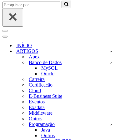
Pesquisar
por...
Menu
de
Menu
navegação
de
INÍCIO
navegação
ARTIGOS
Apex
Banco de Dados
MySQL
Oracle
Carreira
Certificacão
Cloud
E-Business Suite
Eventos
Exadata
Middleware
Outros
Programação
Java
Outros