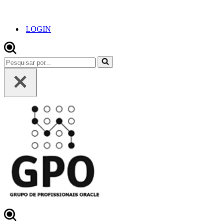
LOGIN
Pesquisar
por...