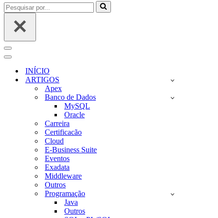
Pesquisar
por...
Menu
de
Menu
navegação
de
INÍCIO
navegação
ARTIGOS
Apex
Banco de Dados
MySQL
Oracle
Carreira
Certificacão
Cloud
E-Business Suite
Eventos
Exadata
Middleware
Outros
Programação
Java
Outros