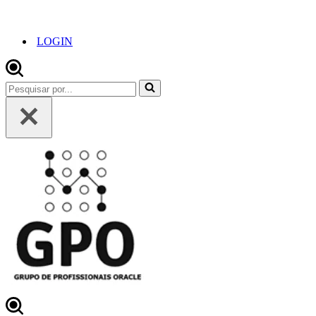
LOGIN
Pesquisar
por...