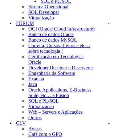
SQL e PL/SQL
Sistema Operacional
SQL Developer
Virtualização
FÓRUM
OCI (Oracle Cloud Infrastructure)
Banco de dados Oracle
Banco de dados MySQL
Carreira, Cursos, Livros e etc…
sobre tecnologia !
Certificação em Tecnologias
Oracle
Developer,Designer e Discoverer
Engenharia de Software
Exadata
Java
Oracle Applications, E-Business
Suite, etc… e Fusion
SQL e PL/SQL
Virtualização
Web – Servers e Aplicações
Outros
CLV
Avisos
Café com o GPO