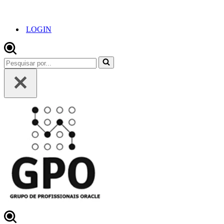
LOGIN
Pesquisar
por...