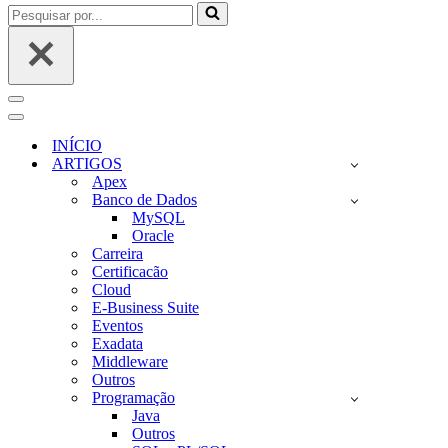
Pesquisar
por...
Menu
de
Menu
navegação
de
INÍCIO
navegação
ARTIGOS
Apex
Banco de Dados
MySQL
Oracle
Carreira
Certificacão
Cloud
E-Business Suite
Eventos
Exadata
Middleware
Outros
Programação
Java
Outros