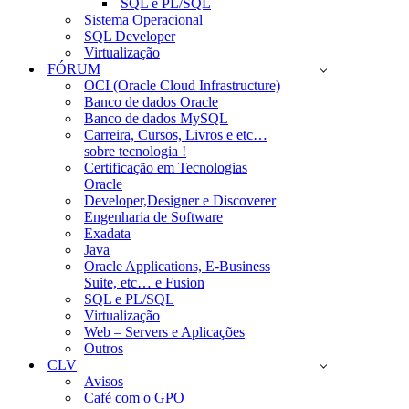
SQL e PL/SQL
Sistema Operacional
SQL Developer
Virtualização
FÓRUM
OCI (Oracle Cloud Infrastructure)
Banco de dados Oracle
Banco de dados MySQL
Carreira, Cursos, Livros e etc…
sobre tecnologia !
Certificação em Tecnologias
Oracle
Developer,Designer e Discoverer
Engenharia de Software
Exadata
Java
Oracle Applications, E-Business
Suite, etc… e Fusion
SQL e PL/SQL
Virtualização
Web – Servers e Aplicações
Outros
CLV
Avisos
Café com o GPO