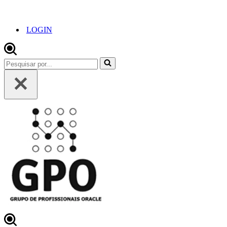
LOGIN
Pesquisar
por...