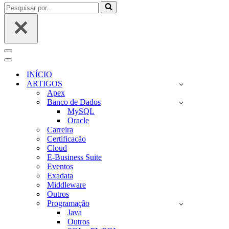
Pesquisar
por...
Menu
de
Menu
navegação
de
INÍCIO
navegação
ARTIGOS
Apex
Banco de Dados
MySQL
Oracle
Carreira
Certificacão
Cloud
E-Business Suite
Eventos
Exadata
Middleware
Outros
Programação
Java
Outros