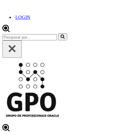
LOGIN
Pesquisar
por...