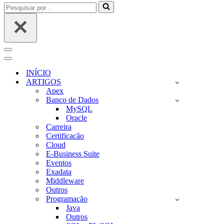
Pesquisar
por...
Menu
de
Menu
navegação
de
INÍCIO
navegação
ARTIGOS
Apex
Banco de Dados
MySQL
Oracle
Carreira
Certificacão
Cloud
E-Business Suite
Eventos
Exadata
Middleware
Outros
Programação
Java
Outros