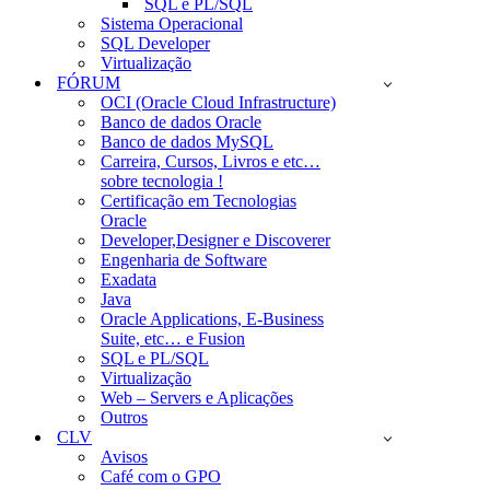
SQL e PL/SQL
Sistema Operacional
SQL Developer
Virtualização
FÓRUM
OCI (Oracle Cloud Infrastructure)
Banco de dados Oracle
Banco de dados MySQL
Carreira, Cursos, Livros e etc…
sobre tecnologia !
Certificação em Tecnologias
Oracle
Developer,Designer e Discoverer
Engenharia de Software
Exadata
Java
Oracle Applications, E-Business
Suite, etc… e Fusion
SQL e PL/SQL
Virtualização
Web – Servers e Aplicações
Outros
CLV
Avisos
Café com o GPO