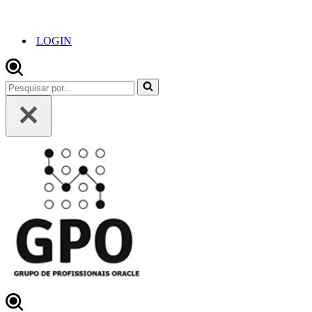
LOGIN
Pesquisar
por...