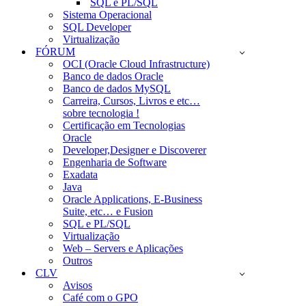
SQL e PL/SQL
Sistema Operacional
SQL Developer
Virtualização
FÓRUM
OCI (Oracle Cloud Infrastructure)
Banco de dados Oracle
Banco de dados MySQL
Carreira, Cursos, Livros e etc…
sobre tecnologia !
Certificação em Tecnologias
Oracle
Developer,Designer e Discoverer
Engenharia de Software
Exadata
Java
Oracle Applications, E-Business
Suite, etc… e Fusion
SQL e PL/SQL
Virtualização
Web – Servers e Aplicações
Outros
CLV
Avisos
Café com o GPO