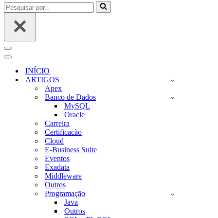
Pesquisar
por...
Menu
de
Menu
navegação
de
INÍCIO
navegação
ARTIGOS
Apex
Banco de Dados
MySQL
Oracle
Carreira
Certificacão
Cloud
E-Business Suite
Eventos
Exadata
Middleware
Outros
Programação
Java
Outros