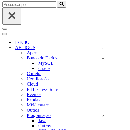
Pesquisar
por...
Menu
de
Menu
navegação
de
INÍCIO
navegação
ARTIGOS
Apex
Banco de Dados
MySQL
Oracle
Carreira
Certificacão
Cloud
E-Business Suite
Eventos
Exadata
Middleware
Outros
Programação
Java
Outros