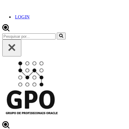
LOGIN
Pesquisar
por...