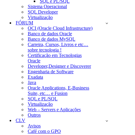
SQL e PL/SQL
Sistema Operacional
SQL Developer
Virtualização
FÓRUM
OCI (Oracle Cloud Infrastructure)
Banco de dados Oracle
Banco de dados MySQL
Carreira, Cursos, Livros e etc…
sobre tecnologia !
Certificação em Tecnologias
Oracle
Developer,Designer e Discoverer
Engenharia de Software
Exadata
Java
Oracle Applications, E-Business
Suite, etc… e Fusion
SQL e PL/SQL
Virtualização
Web – Servers e Aplicações
Outros
CLV
Avisos
Café com o GPO