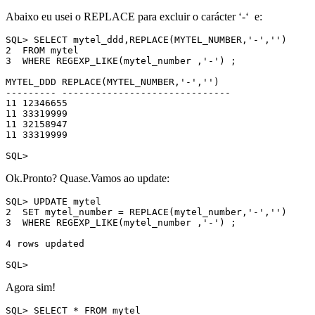
Abaixo eu usei o REPLACE para excluir o carácter ‘-‘ e:
SQL> SELECT mytel_ddd,REPLACE(MYTEL_NUMBER,'-','')

2  FROM mytel

3  WHERE REGEXP_LIKE(mytel_number ,'-') ;

MYTEL_DDD REPLACE(MYTEL_NUMBER,'-','')

--------- ------------------------------

11 12346655

11 33319999

11 32158947

11 33319999

SQL>
Ok.Pronto? Quase.Vamos ao update:
SQL> UPDATE mytel

2  SET mytel_number = REPLACE(mytel_number,'-','')

3  WHERE REGEXP_LIKE(mytel_number ,'-') ;

4 rows updated

SQL>
Agora sim!
SQL> SELECT * FROM mytel
