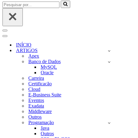
Pesquisar
por...
Menu
de
Menu
navegação
de
INÍCIO
navegação
ARTIGOS
Apex
Banco de Dados
MySQL
Oracle
Carreira
Certificacão
Cloud
E-Business Suite
Eventos
Exadata
Middleware
Outros
Programação
Java
Outros