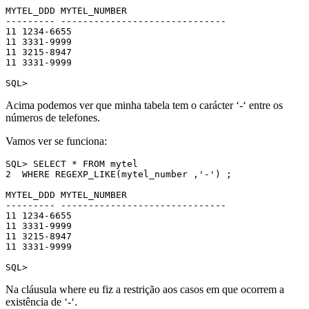
MYTEL_DDD MYTEL_NUMBER

--------- ------------------------------

11 1234-6655

11 3331-9999

11 3215-8947

11 3331-9999

SQL>
Acima podemos ver que minha tabela tem o carácter ‘-‘ entre os
números de telefones.
Vamos ver se funciona:
SQL> SELECT * FROM mytel

2  WHERE REGEXP_LIKE(mytel_number ,'-') ;

MYTEL_DDD MYTEL_NUMBER

--------- ------------------------------

11 1234-6655

11 3331-9999

11 3215-8947

11 3331-9999

SQL>
Na cláusula where eu fiz a restrição aos casos em que ocorrem a
existência de ‘-‘.