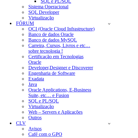
SQL e PL/SQL
Sistema Operacional
SQL Developer
Virtualização
FÓRUM
OCI (Oracle Cloud Infrastructure)
Banco de dados Oracle
Banco de dados MySQL
Carreira, Cursos, Livros e etc…
sobre tecnologia !
Certificação em Tecnologias
Oracle
Developer,Designer e Discoverer
Engenharia de Software
Exadata
Java
Oracle Applications, E-Business
Suite, etc… e Fusion
SQL e PL/SQL
Virtualização
Web – Servers e Aplicações
Outros
CLV
Avisos
Café com o GPO