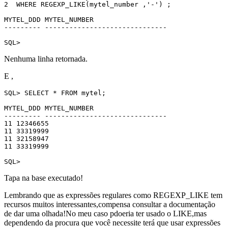
2  WHERE REGEXP_LIKE(mytel_number ,'-') ;

MYTEL_DDD MYTEL_NUMBER

--------- ------------------------------

SQL>
Nenhuma linha retornada.
E ,
SQL> SELECT * FROM mytel;

MYTEL_DDD MYTEL_NUMBER

--------- ------------------------------

11 12346655

11 33319999

11 32158947

11 33319999

SQL>
Tapa na base executado!
Lembrando que as expressões regulares como REGEXP_LIKE tem
recursos muitos interessantes,compensa consultar a documentação
de dar uma olhada!No meu caso pdoeria ter usado o LIKE,mas
dependendo da procura que você necessite terá que usar expressões