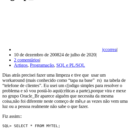
jccorrea
10 de dezembro de 2008
24 de julho de 2020
2 comentários
Artigos
,
Programação
,
SQL e PL/SQL
Dias atrás precisei fazer uma limpeza e tive que usar um
workaround (mais conhecido como “tapa na base” rs) na tabela de
“telefone de clientes”. Eu usei um c[odigo simples para resolver o
problema e só vou postá-lo aqui(críticas a parte),porque vira e mexe
no grupo Oracle_Br aparece alguém que necessita da mesma
coisa,não foi diferente neste começo de mês,e as vezes não vem uma
luz ou a pessoa realmente não sabe o que fazer.
Fiz assim::
SQL> SELECT * FROM MYTEL;
