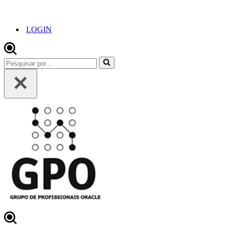
LOGIN
Pesquisar
por...