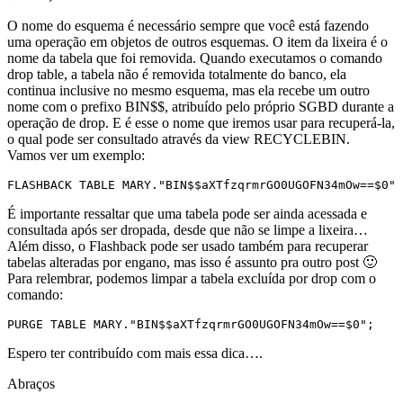
O nome do esquema é necessário sempre que você está fazendo
uma operação em objetos de outros esquemas. O item da lixeira é o
nome da tabela que foi removida. Quando executamos o comando
drop table, a tabela não é removida totalmente do banco, ela
continua inclusive no mesmo esquema, mas ela recebe um outro
nome com o prefixo BIN$$, atribuído pelo próprio SGBD durante a
operação de drop. E é esse o nome que iremos usar para recuperá-la,
o qual pode ser consultado através da view RECYCLEBIN.
Vamos ver um exemplo:
FLASHBACK TABLE MARY."BIN$$aXTfzqrmrGO0UGOFN34mOw==$0" 
É importante ressaltar que uma tabela pode ser ainda acessada e
consultada após ser dropada, desde que não se limpe a lixeira…
Além disso, o Flashback pode ser usado também para recuperar
tabelas alteradas por engano, mas isso é assunto pra outro post 🙂
Para relembrar, podemos limpar a tabela excluída por drop com o
comando:
PURGE TABLE MARY."BIN$$aXTfzqrmrGO0UGOFN34mOw==$0";
Espero ter contribuído com mais essa dica….
Abraços