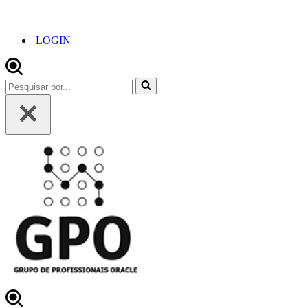
LOGIN
Pesquisar
por...