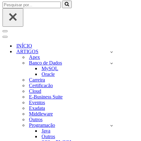
Pesquisar
por...
Menu
de
Menu
navegação
de
INÍCIO
navegação
ARTIGOS
Apex
Banco de Dados
MySQL
Oracle
Carreira
Certificacão
Cloud
E-Business Suite
Eventos
Exadata
Middleware
Outros
Programação
Java
Outros