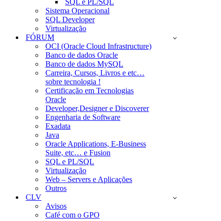
SQL e PL/SQL
Sistema Operacional
SQL Developer
Virtualização
FÓRUM
OCI (Oracle Cloud Infrastructure)
Banco de dados Oracle
Banco de dados MySQL
Carreira, Cursos, Livros e etc…
sobre tecnologia !
Certificação em Tecnologias
Oracle
Developer,Designer e Discoverer
Engenharia de Software
Exadata
Java
Oracle Applications, E-Business
Suite, etc… e Fusion
SQL e PL/SQL
Virtualização
Web – Servers e Aplicações
Outros
CLV
Avisos
Café com o GPO