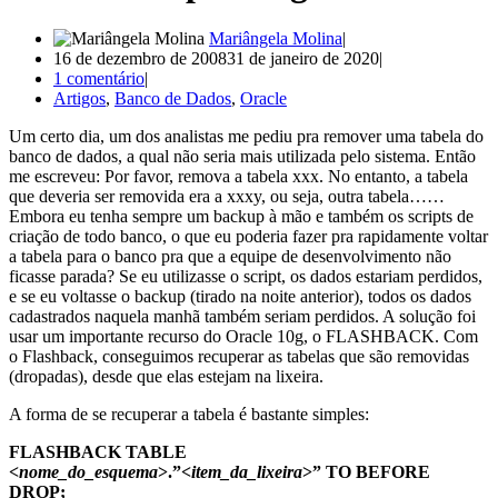
Mariângela Molina
16 de dezembro de 2008
31 de janeiro de 2020
1 comentário
Artigos
,
Banco de Dados
,
Oracle
Um certo dia, um dos analistas me pediu pra remover uma tabela do
banco de dados, a qual não seria mais utilizada pelo sistema. Então
me escreveu: Por favor, remova a tabela xxx. No entanto, a tabela
que deveria ser removida era a xxxy, ou seja, outra tabela……
Embora eu tenha sempre um backup à mão e também os scripts de
criação de todo banco, o que eu poderia fazer pra rapidamente voltar
a tabela para o banco pra que a equipe de desenvolvimento não
ficasse parada? Se eu utilizasse o script, os dados estariam perdidos,
e se eu voltasse o backup (tirado na noite anterior), todos os dados
cadastrados naquela manhã também seriam perdidos. A solução foi
usar um importante recurso do Oracle 10g, o FLASHBACK. Com
o Flashback, conseguimos recuperar as tabelas que são removidas
(dropadas), desde que elas estejam na lixeira.
A forma de se recuperar a tabela é bastante simples:
FLASHBACK TABLE
<
nome_do_esquema
>.”<
item_da_lixeira
>” TO BEFORE
DROP;