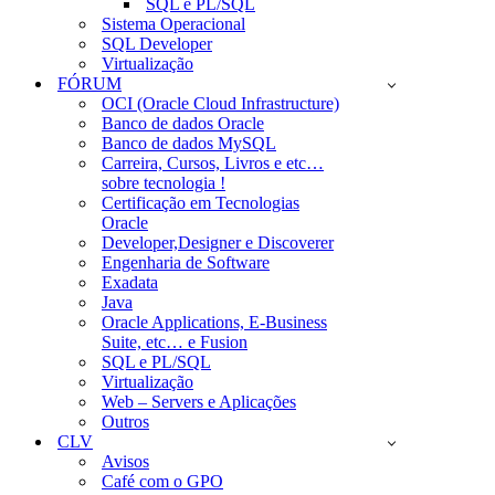
SQL e PL/SQL
Sistema Operacional
SQL Developer
Virtualização
FÓRUM
OCI (Oracle Cloud Infrastructure)
Banco de dados Oracle
Banco de dados MySQL
Carreira, Cursos, Livros e etc…
sobre tecnologia !
Certificação em Tecnologias
Oracle
Developer,Designer e Discoverer
Engenharia de Software
Exadata
Java
Oracle Applications, E-Business
Suite, etc… e Fusion
SQL e PL/SQL
Virtualização
Web – Servers e Aplicações
Outros
CLV
Avisos
Café com o GPO