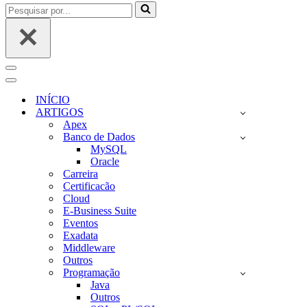
Pesquisar
por...
Menu
de
Menu
navegação
de
INÍCIO
navegação
ARTIGOS
Apex
Banco de Dados
MySQL
Oracle
Carreira
Certificacão
Cloud
E-Business Suite
Eventos
Exadata
Middleware
Outros
Programação
Java
Outros