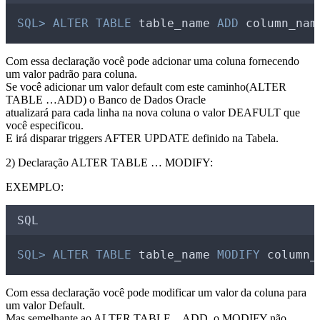
SQL>
ALTER
TABLE
 table_name 
ADD
 column_nam
Com essa declaração você pode adcionar uma coluna fornecendo
um valor padrão para coluna.
Se você adicionar um valor default com este caminho(ALTER
TABLE …ADD) o Banco de Dados Oracle
atualizará para cada linha na nova coluna o valor DEAFULT que
você especificou.
E irá disparar triggers AFTER UPDATE definido na Tabela.
2) Declaração ALTER TABLE … MODIFY:
EXEMPLO:
SQL
SQL>
ALTER
TABLE
 table_name 
MODIFY
 column_
Com essa declaração você pode modificar um valor da coluna para
um valor Default.
Mas semelhante ao ALTER TABLE…ADD, o MODIFY não