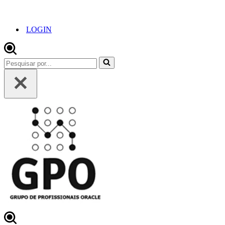
LOGIN
Pesquisar
por...