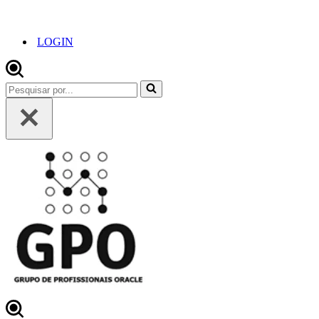
LOGIN
Pesquisar
por...