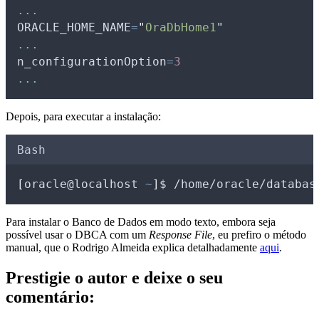
...
ORACLE_HOME_NAME
=
"
OraDbHome1
"
...
n_configurationOption
=
3
...
Depois, para executar a instalação:
Bash
[
oracle@localhost 
~
]
$ /home/oracle/databas
Para instalar o Banco de Dados em modo texto, embora seja
possível usar o DBCA com um
Response File
, eu prefiro o método
manual, que o Rodrigo Almeida explica detalhadamente
aqui
.
Prestigie o autor e deixe o seu
comentário: