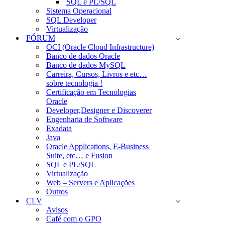
SQL e PL/SQL
Sistema Operacional
SQL Developer
Virtualização
FÓRUM
OCI (Oracle Cloud Infrastructure)
Banco de dados Oracle
Banco de dados MySQL
Carreira, Cursos, Livros e etc…
sobre tecnologia !
Certificação em Tecnologias
Oracle
Developer,Designer e Discoverer
Engenharia de Software
Exadata
Java
Oracle Applications, E-Business
Suite, etc… e Fusion
SQL e PL/SQL
Virtualização
Web – Servers e Aplicações
Outros
CLV
Avisos
Café com o GPO