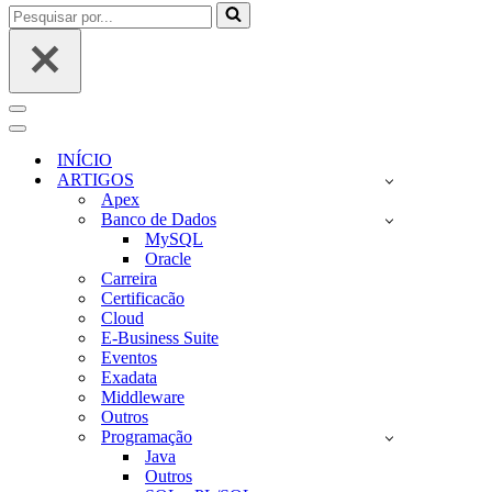
Pesquisar
por...
Menu
de
Menu
navegação
de
INÍCIO
navegação
ARTIGOS
Apex
Banco de Dados
MySQL
Oracle
Carreira
Certificacão
Cloud
E-Business Suite
Eventos
Exadata
Middleware
Outros
Programação
Java
Outros