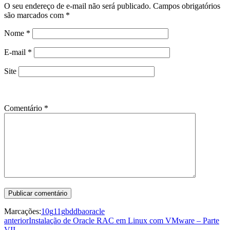
O seu endereço de e-mail não será publicado.
Campos obrigatórios
são marcados com
*
Nome
*
E-mail
*
Site
Comentário
*
Marcações:
10g
11g
bd
dba
oracle
anterior
Instalação de Oracle RAC em Linux com VMware – Parte
VII