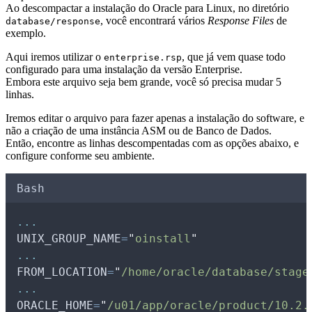
Ao descompactar a instalação do Oracle para Linux, no diretório
, você encontrará vários
Response Files
de
database/response
exemplo.
Aqui iremos utilizar o
, que já vem quase todo
enterprise.rsp
configurado para uma instalação da versão Enterprise.
Embora este arquivo seja bem grande, você só precisa mudar 5
linhas.
Iremos editar o arquivo para fazer apenas a instalação do software, e
não a criação de uma instância ASM ou de Banco de Dados.
Então, encontre as linhas descompentadas com as opções abaixo, e
configure conforme seu ambiente.
Bash
...
UNIX_GROUP_NAME
=
"
oinstall
"
...
FROM_LOCATION
=
"
/home/oracle/database/stage
...
ORACLE_HOME
=
"
/u01/app/oracle/product/10.2.