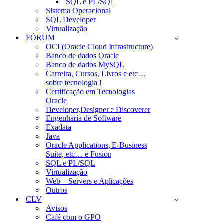
SQL e PL/SQL
Sistema Operacional
SQL Developer
Virtualização
FÓRUM
OCI (Oracle Cloud Infrastructure)
Banco de dados Oracle
Banco de dados MySQL
Carreira, Cursos, Livros e etc…
sobre tecnologia !
Certificação em Tecnologias
Oracle
Developer,Designer e Discoverer
Engenharia de Software
Exadata
Java
Oracle Applications, E-Business
Suite, etc… e Fusion
SQL e PL/SQL
Virtualização
Web – Servers e Aplicações
Outros
CLV
Avisos
Café com o GPO