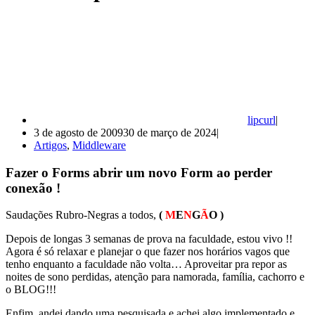
lipcurl
3 de agosto de 2009
30 de março de 2024
Artigos
,
Middleware
Fazer o Forms abrir um novo Form ao perder
conexão !
Saudações Rubro-Negras a todos,
(
M
E
N
G
Ã
O )
Depois de longas 3 semanas de prova na faculdade, estou vivo !!
Agora é só relaxar e planejar o que fazer nos horários vagos que
tenho enquanto a faculdade não volta… Aproveitar pra repor as
noites de sono perdidas, atenção para namorada, família, cachorro e
o BLOG!!!
Enfim, andei dando uma pesquisada e achei algo implementado e