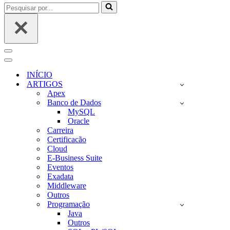
Pesquisar
por...
Menu
de
Menu
navegação
de
INÍCIO
navegação
ARTIGOS
Apex
Banco de Dados
MySQL
Oracle
Carreira
Certificacão
Cloud
E-Business Suite
Eventos
Exadata
Middleware
Outros
Programação
Java
Outros