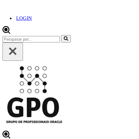
LOGIN
Pesquisar
por...