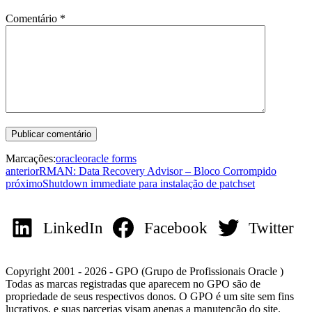
Comentário
*
Marcações:
oracle
oracle forms
anterior
RMAN: Data Recovery Advisor – Bloco Corrompido
próximo
Shutdown immediate para instalação de patchset
LinkedIn
Facebook
Twitter
Copyright 2001 - 2026 - GPO (Grupo de Profissionais Oracle )
Todas as marcas registradas que aparecem no GPO são de
propriedade de seus respectivos donos. O GPO é um site sem fins
lucrativos, e suas parcerias visam apenas a manutenção do site.