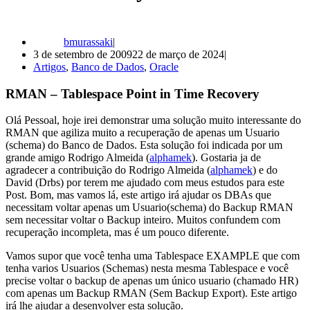
bmurassaki
3 de setembro de 2009
22 de março de 2024
Artigos
,
Banco de Dados
,
Oracle
RMAN – Tablespace Point in Time Recovery
Olá Pessoal, hoje irei demonstrar uma solução muito interessante do
RMAN que agiliza muito a recuperação de apenas um Usuario
(schema) do Banco de Dados. Esta solução foi indicada por um
grande amigo Rodrigo Almeida (
alphamek
). Gostaria ja de
agradecer a contribuição do Rodrigo Almeida (
alphamek
) e do
David (Drbs) por terem me ajudado com meus estudos para este
Post. Bom, mas vamos lá, este artigo irá ajudar os DBAs que
necessitam voltar apenas um Usuario(schema) do Backup RMAN
sem necessitar voltar o Backup inteiro. Muitos confundem com
recuperação incompleta, mas é um pouco diferente.
Vamos supor que você tenha uma Tablespace EXAMPLE que com
tenha varios Usuarios (Schemas) nesta mesma Tablespace e você
precise voltar o backup de apenas um único usuario (chamado HR)
com apenas um Backup RMAN (Sem Backup Export). Este artigo
irá lhe ajudar a desenvolver esta solução.