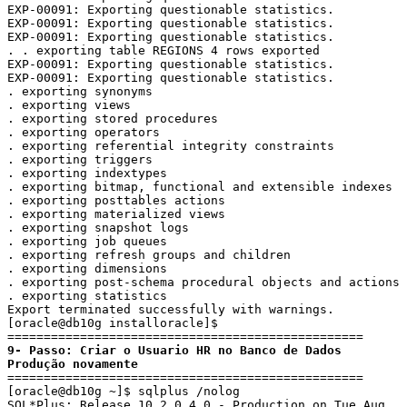
EXP-00091: Exporting questionable statistics.

EXP-00091: Exporting questionable statistics.

EXP-00091: Exporting questionable statistics.

. . exporting table REGIONS 4 rows exported

EXP-00091: Exporting questionable statistics.

EXP-00091: Exporting questionable statistics.

. exporting synonyms

. exporting views

. exporting stored procedures

. exporting operators

. exporting referential integrity constraints

. exporting triggers

. exporting indextypes

. exporting bitmap, functional and extensible indexes

. exporting posttables actions

. exporting materialized views

. exporting snapshot logs

. exporting job queues

. exporting refresh groups and children

. exporting dimensions

. exporting post-schema procedural objects and actions

. exporting statistics

Export terminated successfully with warnings.

[oracle@db10g installoracle]$

9- Passo: Criar o Usuario HR no Banco de Dados 
Produção novamente
=================================================

[oracle@db10g ~]$ sqlplus /nolog

SQL*Plus: Release 10.2.0.4.0 - Production on Tue Aug 