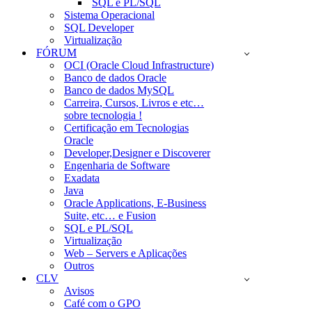
SQL e PL/SQL
Sistema Operacional
SQL Developer
Virtualização
FÓRUM
OCI (Oracle Cloud Infrastructure)
Banco de dados Oracle
Banco de dados MySQL
Carreira, Cursos, Livros e etc…
sobre tecnologia !
Certificação em Tecnologias
Oracle
Developer,Designer e Discoverer
Engenharia de Software
Exadata
Java
Oracle Applications, E-Business
Suite, etc… e Fusion
SQL e PL/SQL
Virtualização
Web – Servers e Aplicações
Outros
CLV
Avisos
Café com o GPO