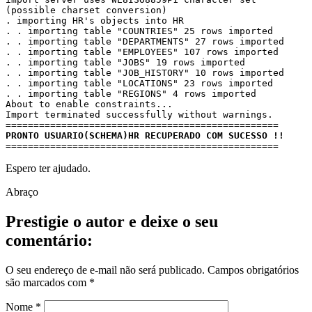
(possible charset conversion)

. importing HR's objects into HR

. . importing table "COUNTRIES" 25 rows imported

. . importing table "DEPARTMENTS" 27 rows imported

. . importing table "EMPLOYEES" 107 rows imported

. . importing table "JOBS" 19 rows imported

. . importing table "JOB_HISTORY" 10 rows imported

. . importing table "LOCATIONS" 23 rows imported

. . importing table "REGIONS" 4 rows imported

About to enable constraints...

Import terminated successfully without warnings.

PRONTO USUARIO(SCHEMA)HR RECUPERADO COM SUCESSO !!
=================================================
Espero ter ajudado.
Abraço
Prestigie o autor e deixe o seu
comentário:
O seu endereço de e-mail não será publicado.
Campos obrigatórios
são marcados com
*
Nome
*