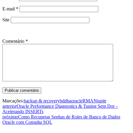
E-mail
*
Site
Comentário
*
Marcações:
backup & recovery
bd
dba
oracle
RMAN
tspitr
anterior
Oracle Performance Diagnostics & Tuning Sem Dor –
Acelerando INSERTs
próximo
Como Recuperar Senhas de Roles de Banco de Dados
Oracle com Consulta SQL