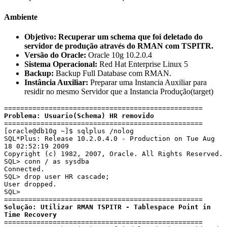
Ambiente
Objetivo: Recuperar um schema que foi deletado do
servidor de produção através do RMAN com TSPITR.
Versão do Oracle:
Oracle 10g 10.2.0.4
Sistema Operacional:
Red Hat Enterprise Linux 5
Backup:
Backup Full Database com RMAN.
Instância Auxiliar:
Preparar uma Instancia Auxiliar para
residir no mesmo Servidor que a Instancia Produção(target)
Problema: Usuario(Schema) HR removido
=================================================

[oracle@db10g ~]$ sqlplus /nolog

SQL*Plus: Release 10.2.0.4.0 - Production on Tue Aug 
18 02:52:19 2009

Copyright (c) 1982, 2007, Oracle. All Rights Reserved.

SQL> conn / as sysdba

Connected.

SQL> drop user HR cascade;

User dropped.

SQL>

Solução: Utilizar RMAN TSPITR - Tablespace Point in 
Time Recovery
=================================================
