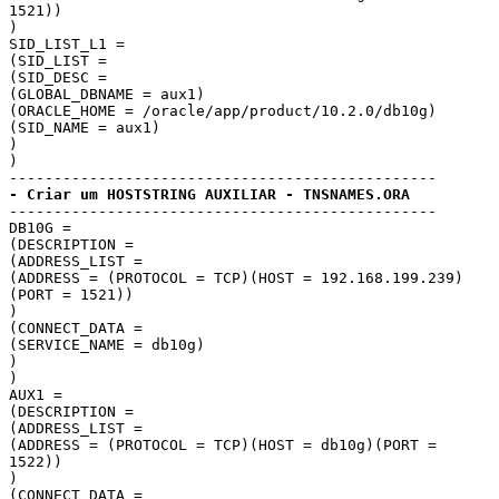
1521))

)

SID_LIST_L1 =

(SID_LIST =

(SID_DESC =

(GLOBAL_DBNAME = aux1)

(ORACLE_HOME = /oracle/app/product/10.2.0/db10g)

(SID_NAME = aux1)

)

)

- Criar um HOSTSTRING AUXILIAR - TNSNAMES.ORA
------------------------------------------------

DB10G =

(DESCRIPTION =

(ADDRESS_LIST =

(ADDRESS = (PROTOCOL = TCP)(HOST = 192.168.199.239)
(PORT = 1521))

)

(CONNECT_DATA =

(SERVICE_NAME = db10g)

)

)

AUX1 =

(DESCRIPTION =

(ADDRESS_LIST =

(ADDRESS = (PROTOCOL = TCP)(HOST = db10g)(PORT = 
1522))

)

(CONNECT_DATA =
