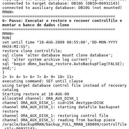
connected to target database: DB10G (DBID=86932143)

connected to auxiliary database: DB10G (not mounted)

RMAN>

6- Passo: Executar o restore e recover controlfile e 
montar o banco de dados clone
=================================================

RMAN>

RUN{

set until time "18-AUG-2009 00:55:00','DD-MON-YYYY 
HH24:MI:SS";

restore clone controlfile;

sql clone 'alter database mount clone database';

sql 'alter system archive log current';

sql 'begin dbms_backup_restore.AutoBackupFlag(FALSE); 
end;';

}

2> 3> 4> 5> 6> 7> 8> 9> 10> 11>

executing command: SET until clause

using target database control file instead of recovery 
catalog

Starting restore at 18-AUG-09

allocated channel: ORA_AUX_DISK_1

channel ORA_AUX_DISK_1: sid=156 devtype=DISK

channel ORA_AUX_DISK_1: starting datafile backupset 
restore

channel ORA_AUX_DISK_1: restoring control file

channel ORA_AUX_DISK_1: reading from backup piece

/oracle/backupRMAN/backup_FULL_RMAN_180809/controlfile
.ctlc-86932143-
