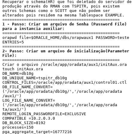
Recuperar o schema(HR) que foi deletado do servidor de 
produção através do RMAN com TSPITR, pois existem 
outros Schemas como o SCOTT que não podem ser 
alterados pois residem na mesma Tablespace EXAMPLE.

1 - Passo: Criar um arquivo de Senha (Password File) 
para a instancia auxiliar:
=================================================

orapwd file=$ORACLE_HOME/dbs/orapwaux1 PASSWORD=teste 
ENTRIES=5

2- Passo: Criar um arquivo de inicialização(Parameter 
File):
=================================================

Criar o arquivo /oracle/app/oradata/aux1/initAux.ora

touch initAux.ora

DB_NAME=db10g

DB_UNIQUE_NAME=tspitr_db10g

CONTROL_FILES=/oracle/app/oradata/aux1/control01.ctl

DB_FILE_NAME_CONVERT=
('/oracle/app/oradata/db10g/','/oracle/app/oradata

/aux1/')

LOG_FILE_NAME_CONVERT=
('/oracle/app/oradata/db10g/','/oracle/app/orada

ta/aux1/')

REMOTE_LOGIN_PASSWORDFILE=EXCLUSIVE

COMPATIBLE =10.2.0.3.0

DB_BLOCK_SIZE=8192

processes=150

pga_aggregate_target=16777216
