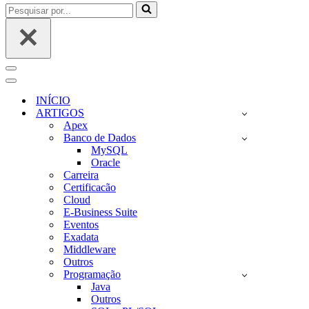
Pesquisar
por...
Menu
de
Menu
navegação
de
INÍCIO
navegação
ARTIGOS
Apex
Banco de Dados
MySQL
Oracle
Carreira
Certificacão
Cloud
E-Business Suite
Eventos
Exadata
Middleware
Outros
Programação
Java
Outros