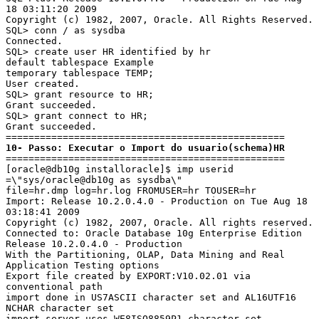
18 03:11:20 2009

Copyright (c) 1982, 2007, Oracle. All Rights Reserved.

SQL> conn / as sysdba

Connected.

SQL> create user HR identified by hr

default tablespace Example

temporary tablespace TEMP;

User created.

SQL> grant resource to HR;

Grant succeeded.

SQL> grant connect to HR;

Grant succeeded.

10- Passo: Executar o Import do usuario(schema)HR
=================================================

[oracle@db10g installoracle]$ imp userid 
=\"sys/oracle@db10g as sysdba\"

file=hr.dmp log=hr.log FROMUSER=hr TOUSER=hr

Import: Release 10.2.0.4.0 - Production on Tue Aug 18 
03:18:41 2009

Copyright (c) 1982, 2007, Oracle. All rights reserved.

Connected to: Oracle Database 10g Enterprise Edition 
Release 10.2.0.4.0 - Production

With the Partitioning, OLAP, Data Mining and Real 
Application Testing options

Export file created by EXPORT:V10.02.01 via 
conventional path

import done in US7ASCII character set and AL16UTF16 
NCHAR character set

import server uses WE8ISO8859P1 character set 