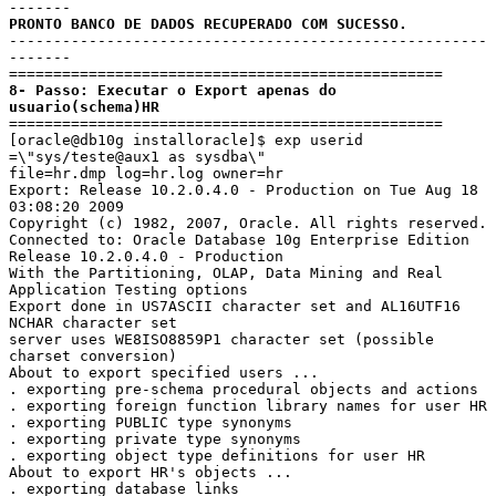
PRONTO BANCO DE DADOS RECUPERADO COM SUCESSO.
------------------------------------------------------
-------

8- Passo: Executar o Export apenas do 
usuario(schema)HR
=================================================

[oracle@db10g installoracle]$ exp userid 
=\"sys/teste@aux1 as sysdba\"

file=hr.dmp log=hr.log owner=hr

Export: Release 10.2.0.4.0 - Production on Tue Aug 18 
03:08:20 2009

Copyright (c) 1982, 2007, Oracle. All rights reserved.

Connected to: Oracle Database 10g Enterprise Edition 
Release 10.2.0.4.0 - Production

With the Partitioning, OLAP, Data Mining and Real 
Application Testing options

Export done in US7ASCII character set and AL16UTF16 
NCHAR character set

server uses WE8ISO8859P1 character set (possible 
charset conversion)

About to export specified users ...

. exporting pre-schema procedural objects and actions

. exporting foreign function library names for user HR

. exporting PUBLIC type synonyms

. exporting private type synonyms

. exporting object type definitions for user HR

About to export HR's objects ...

. exporting database links
