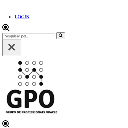
LOGIN
Pesquisar
por...