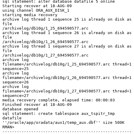
sql statement: alter database datafile 5 online

Starting recover at 18-AUG-09

using channel ORA_AUX_DISK_1

starting media recovery

archive log thread 1 sequence 25 is already on disk as 
file

/archivelog/db10g/1_25_694590577.arc

archive log thread 1 sequence 26 is already on disk as 
file

/archivelog/db10g/1_26_694590577.arc

archive log thread 1 sequence 27 is already on disk as 
file

/archivelog/db10g/1_27_694590577.arc

archive log 
filename=/archivelog/db10g/1_25_694590577.arc thread=1 
sequence=25

archive log 
filename=/archivelog/db10g/1_26_694590577.arc thread=1 
sequence=26

archive log 
filename=/archivelog/db10g/1_27_694590577.arc thread=1 
sequence=27

media recovery complete, elapsed time: 00:00:03

Finished recover at 18-AUG-09

database opened

sql statement: create tablespace aux_tspitr_tmp 
datafile

''/oracle/app/oradata/aux1/temp_aux.dbf'' size 500K

RMAN>

------------------------------------------------------