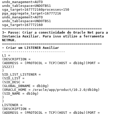
undo_management=AUTO

undo_tablespace=UNDOTBS1

sga_target=167772160processes=150

pga_aggregate_target=16777216

undo_management=AUTO

undo_tablespace=UNDOTBS1

sga_target=167772160

3- Passo: Criar a conectividade do Oracle Net para a 
Instancia Auxiliar. Para isso utilize a ferramenta 
NETMGR.
- Criar um LISTENER Auxiliar
-------------------------------

L1 =

(DESCRIPTION =

(ADDRESS = (PROTOCOL = TCP)(HOST = db10g)(PORT = 
1522))

)

SID_LIST_LISTENER =

(SID_LIST =

(SID_DESC =

(GLOBAL_DBNAME = db10g)

(ORACLE_HOME = /oracle/app/product/10.2.0/db10g)

(SID_NAME = db10g)

)

)

LISTENER =

(DESCRIPTION =

(ADDRESS = (PROTOCOL = TCP)(HOST = db10g)(PORT = 