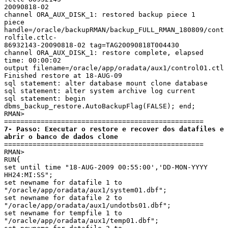
20090818-02

channel ORA_AUX_DISK_1: restored backup piece 1

piece 
handle=/oracle/backupRMAN/backup_FULL_RMAN_180809/cont
rolfile.ctlc-

86932143-20090818-02 tag=TAG20090818T004430

channel ORA_AUX_DISK_1: restore complete, elapsed 
time: 00:00:02

output filename=/oracle/app/oradata/aux1/control01.ctl

Finished restore at 18-AUG-09

sql statement: alter database mount clone database

sql statement: alter system archive log current

sql statement: begin 
dbms_backup_restore.AutoBackupFlag(FALSE); end;

RMAN>

7- Passo: Executar o restore e recover dos datafiles e 
abrir o banco de dados clone
=================================================

RMAN>

RUN{

set until time "18-AUG-2009 00:55:00','DD-MON-YYYY 
HH24:MI:SS";

set newname for datafile 1 to 
"/oracle/app/oradata/aux1/system01.dbf";

set newname for datafile 2 to 
"/oracle/app/oradata/aux1/undotbs01.dbf";

set newname for tempfile 1 to 
"/oracle/app/oradata/aux1/temp01.dbf";
