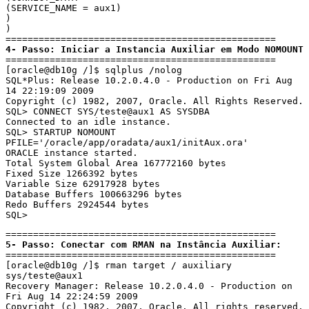
(SERVICE_NAME = aux1)

)

)

4- Passo: Iniciar a Instancia Auxiliar em Modo NOMOUNT
=================================================

[oracle@db10g /]$ sqlplus /nolog

SQL*Plus: Release 10.2.0.4.0 - Production on Fri Aug 
14 22:19:09 2009

Copyright (c) 1982, 2007, Oracle. All Rights Reserved.

SQL> CONNECT SYS/teste@aux1 AS SYSDBA

Connected to an idle instance.

SQL> STARTUP NOMOUNT 
PFILE='/oracle/app/oradata/aux1/initAux.ora'

ORACLE instance started.

Total System Global Area 167772160 bytes

Fixed Size 1266392 bytes

Variable Size 62917928 bytes

Database Buffers 100663296 bytes

Redo Buffers 2924544 bytes

SQL>
5- Passo: Conectar com RMAN na Instância Auxiliar:
=================================================

[oracle@db10g /]$ rman target / auxiliary 
sys/teste@aux1

Recovery Manager: Release 10.2.0.4.0 - Production on 
Fri Aug 14 22:24:59 2009

Copyright (c) 1982, 2007, Oracle. All rights reserved.
