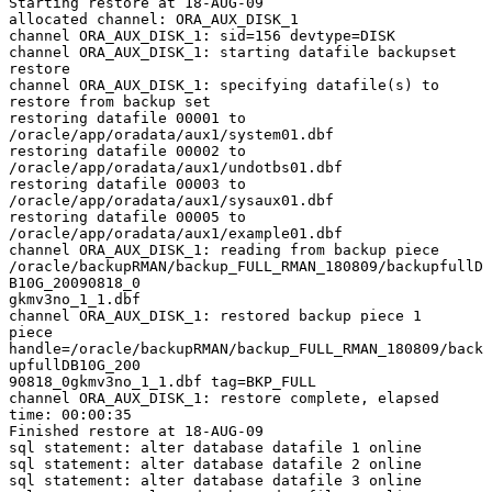
Starting restore at 18-AUG-09

allocated channel: ORA_AUX_DISK_1

channel ORA_AUX_DISK_1: sid=156 devtype=DISK

channel ORA_AUX_DISK_1: starting datafile backupset 
restore

channel ORA_AUX_DISK_1: specifying datafile(s) to 
restore from backup set

restoring datafile 00001 to 
/oracle/app/oradata/aux1/system01.dbf

restoring datafile 00002 to 
/oracle/app/oradata/aux1/undotbs01.dbf

restoring datafile 00003 to 
/oracle/app/oradata/aux1/sysaux01.dbf

restoring datafile 00005 to 
/oracle/app/oradata/aux1/example01.dbf

channel ORA_AUX_DISK_1: reading from backup piece

/oracle/backupRMAN/backup_FULL_RMAN_180809/backupfullD
B10G_20090818_0

gkmv3no_1_1.dbf

channel ORA_AUX_DISK_1: restored backup piece 1

piece

handle=/oracle/backupRMAN/backup_FULL_RMAN_180809/back
upfullDB10G_200

90818_0gkmv3no_1_1.dbf tag=BKP_FULL

channel ORA_AUX_DISK_1: restore complete, elapsed 
time: 00:00:35

Finished restore at 18-AUG-09

sql statement: alter database datafile 1 online

sql statement: alter database datafile 2 online

sql statement: alter database datafile 3 online
