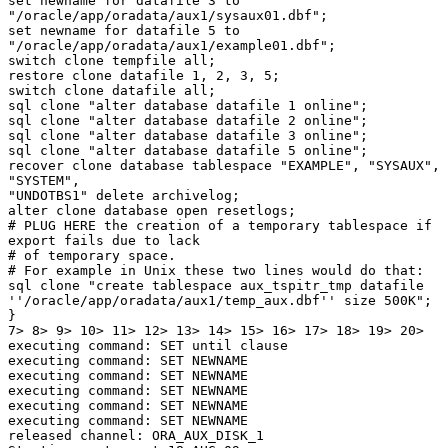
set newname for datafile 3 to 
"/oracle/app/oradata/aux1/sysaux01.dbf";

set newname for datafile 5 to 
"/oracle/app/oradata/aux1/example01.dbf";

switch clone tempfile all;

restore clone datafile 1, 2, 3, 5;

switch clone datafile all;

sql clone "alter database datafile 1 online";

sql clone "alter database datafile 2 online";

sql clone "alter database datafile 3 online";

sql clone "alter database datafile 5 online";

recover clone database tablespace "EXAMPLE", "SYSAUX", 
"SYSTEM",

"UNDOTBS1" delete archivelog;

alter clone database open resetlogs;

# PLUG HERE the creation of a temporary tablespace if 
export fails due to lack

# of temporary space.

# For example in Unix these two lines would do that:

sql clone "create tablespace aux_tspitr_tmp datafile

''/oracle/app/oradata/aux1/temp_aux.dbf'' size 500K";

}

7> 8> 9> 10> 11> 12> 13> 14> 15> 16> 17> 18> 19> 20>

executing command: SET until clause

executing command: SET NEWNAME

executing command: SET NEWNAME

executing command: SET NEWNAME

executing command: SET NEWNAME

executing command: SET NEWNAME

released channel: ORA_AUX_DISK_1
