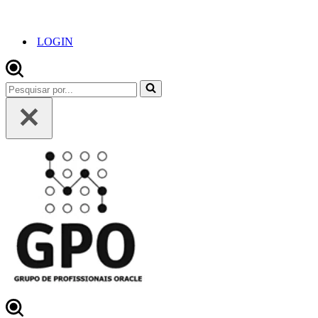
LOGIN
Pesquisar
por...