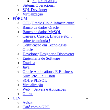
SQL e PL/SQL
Sistema Operacional
SQL Developer
Virtualização
FÓRUM
OCI (Oracle Cloud Infrastructure)
Banco de dados Oracle
Banco de dados MySQL
Carreira, Cursos, Livros e etc…
sobre tecnologia !
Certificação em Tecnologias
Oracle
Developer,Designer e Discoverer
Engenharia de Software
Exadata
Java
Oracle Applications, E-Business
Suite, etc… e Fusion
SQL e PL/SQL
Virtualização
Web – Servers e Aplicações
Outros
CLV
Avisos
Café com o GPO