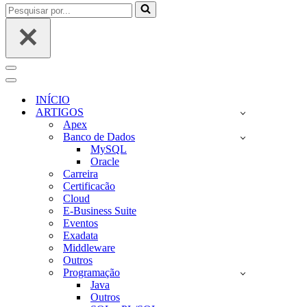
Pesquisar
por...
Menu
de
Menu
navegação
de
INÍCIO
navegação
ARTIGOS
Apex
Banco de Dados
MySQL
Oracle
Carreira
Certificacão
Cloud
E-Business Suite
Eventos
Exadata
Middleware
Outros
Programação
Java
Outros