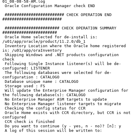
01_08-08-58-AM.log

 Oracle Configuration Manager check END

 ######################### CHECK OPERATION END 
#########################

 ####################### CHECK OPERATION SUMMARY 
#######################

 Oracle Home selected for de-install is: 
/u01/app/oracle/product/11.2.0/db_1

 Inventory Location where the Oracle home registered 
is: /u01/app/oraInventory

 Skipping Windows and .NET products configuration 
check

 Following Single Instance listener(s) will be de-
configured: LISTENER

 The following databases were selected for de-
configuration : CATALOGO

 Database unique name : CATALOGO

 Storage used : FS

 Will update the Enterprise Manager configuration for 
the following database(s): CATALOGO

 No Enterprise Manager ASM targets to update

 No Enterprise Manager listener targets to migrate

 Checking the config status for CCR

 Oracle Home exists with CCR directory, but CCR is not 
configured

 CCR check is finished

 Do you want to continue (y - yes, n - no)? [n]: y

 A log of this session will be written to: 