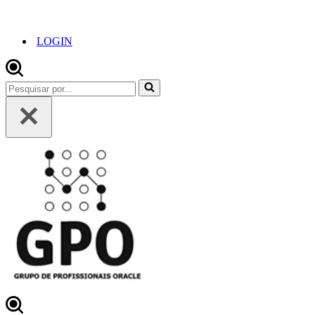
LOGIN
Pesquisar
por...