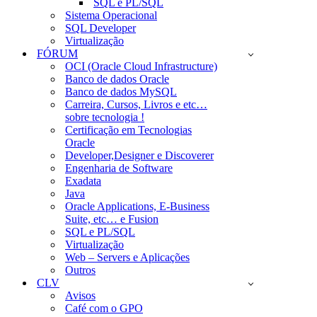
SQL e PL/SQL
Sistema Operacional
SQL Developer
Virtualização
FÓRUM
OCI (Oracle Cloud Infrastructure)
Banco de dados Oracle
Banco de dados MySQL
Carreira, Cursos, Livros e etc…
sobre tecnologia !
Certificação em Tecnologias
Oracle
Developer,Designer e Discoverer
Engenharia de Software
Exadata
Java
Oracle Applications, E-Business
Suite, etc… e Fusion
SQL e PL/SQL
Virtualização
Web – Servers e Aplicações
Outros
CLV
Avisos
Café com o GPO