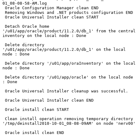
01_08-08-58-AM.log

 Oracle Configuration Manager clean END

 Removing Windows and .NET products configuration END

 Oracle Universal Installer clean START

 Detach Oracle home 
'/u01/app/oracle/product/11.2.0/db_1' from the central 
inventory on the local node : Done

 Delete directory 
'/u01/app/oracle/product/11.2.0/db_1' on the local 
node : Done

 Delete directory '/u01/app/oraInventory' on the local 
node : Done

 Delete directory '/u01/app/oracle' on the local node 
: Done

 Oracle Universal Installer cleanup was successful.

 Oracle Universal Installer clean END

 Oracle install clean START

 Clean install operation removing temporary directory 
'/tmp/deinstall2010-10-01_08-08-09AM' on node 'nerv00'

 Oracle install clean END
