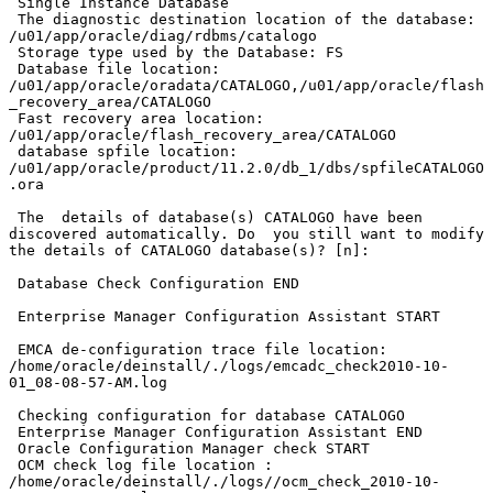
 Single Instance Database

 The diagnostic destination location of the database: 
/u01/app/oracle/diag/rdbms/catalogo

 Storage type used by the Database: FS

 Database file location: 
/u01/app/oracle/oradata/CATALOGO,/u01/app/oracle/flash
_recovery_area/CATALOGO

 Fast recovery area location: 
/u01/app/oracle/flash_recovery_area/CATALOGO

 database spfile location: 
/u01/app/oracle/product/11.2.0/db_1/dbs/spfileCATALOGO
.ora

 The  details of database(s) CATALOGO have been 
discovered automatically. Do  you still want to modify 
the details of CATALOGO database(s)? [n]:

 Database Check Configuration END

 Enterprise Manager Configuration Assistant START

 EMCA de-configuration trace file location: 
/home/oracle/deinstall/./logs/emcadc_check2010-10-
01_08-08-57-AM.log

 Checking configuration for database CATALOGO

 Enterprise Manager Configuration Assistant END

 Oracle Configuration Manager check START

 OCM check log file location : 
/home/oracle/deinstall/./logs//ocm_check_2010-10-