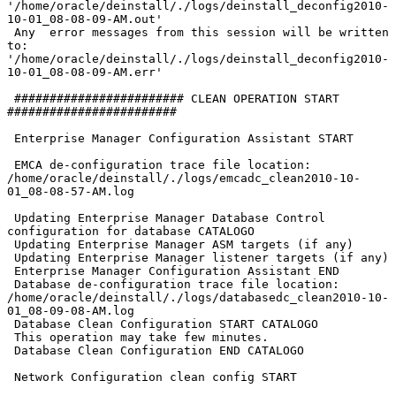
'/home/oracle/deinstall/./logs/deinstall_deconfig2010-
10-01_08-08-09-AM.out'

 Any  error messages from this session will be written 
to:  
'/home/oracle/deinstall/./logs/deinstall_deconfig2010-
10-01_08-08-09-AM.err'

 ######################## CLEAN OPERATION START 
########################

 Enterprise Manager Configuration Assistant START

 EMCA de-configuration trace file location: 
/home/oracle/deinstall/./logs/emcadc_clean2010-10-
01_08-08-57-AM.log

 Updating Enterprise Manager Database Control 
configuration for database CATALOGO

 Updating Enterprise Manager ASM targets (if any)

 Updating Enterprise Manager listener targets (if any)

 Enterprise Manager Configuration Assistant END

 Database de-configuration trace file location: 
/home/oracle/deinstall/./logs/databasedc_clean2010-10-
01_08-09-08-AM.log

 Database Clean Configuration START CATALOGO

 This operation may take few minutes.

 Database Clean Configuration END CATALOGO

 Network Configuration clean config START
