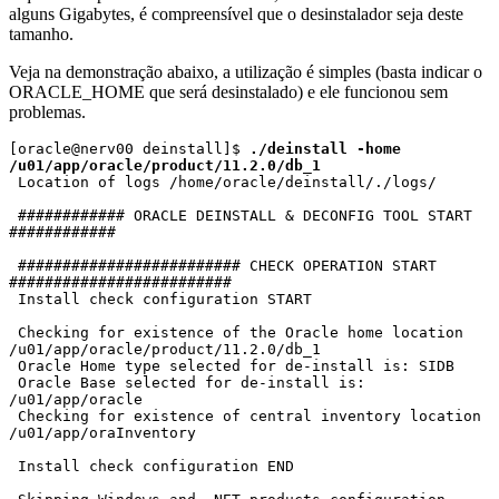
alguns Gigabytes, é compreensível que o desinstalador seja deste
tamanho.
Veja na demonstração abaixo, a utilização é simples (basta indicar o
ORACLE_HOME que será desinstalado) e ele funcionou sem
problemas.
[oracle@nerv00 deinstall]$ 
./deinstall -home 
/u01/app/oracle/product/11.2.0/db_1
 Location of logs /home/oracle/deinstall/./logs/

 ############ ORACLE DEINSTALL & DECONFIG TOOL START 
############

 ######################### CHECK OPERATION START 
#########################

 Install check configuration START

 Checking for existence of the Oracle home location 
/u01/app/oracle/product/11.2.0/db_1

 Oracle Home type selected for de-install is: SIDB

 Oracle Base selected for de-install is: 
/u01/app/oracle

 Checking for existence of central inventory location 
/u01/app/oraInventory

 Install check configuration END
