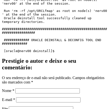
'nerv00' at the end of the session.

 Run 'rm -rf /opt/ORCLfmap' as root on node(s) 'nerv00 
' at the end of the session.

 Oracle deinstall tool successfully cleaned up 
temporary directories.

######################################################
#################

 ############# ORACLE DEINSTALL & DECONFIG TOOL END 
#############

 [oracle@nerv00 deinstall]$
Prestigie o autor e deixe o seu
comentário:
O seu endereço de e-mail não será publicado.
Campos obrigatórios
são marcados com
*
Nome
*
E-mail
*
Site