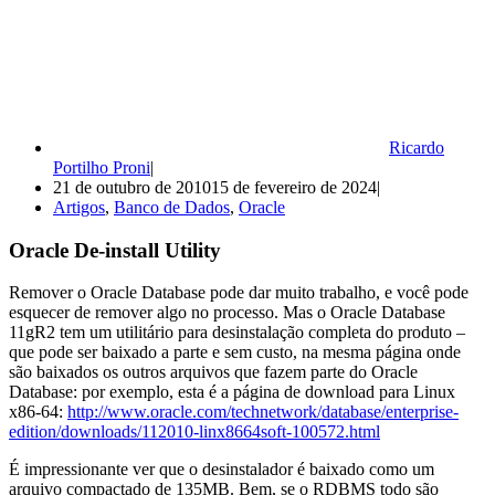
Ricardo
Portilho Proni
21 de outubro de 2010
15 de fevereiro de 2024
Artigos
,
Banco de Dados
,
Oracle
Oracle De-install Utility
Remover o Oracle Database pode dar muito trabalho, e você pode
esquecer de remover algo no processo. Mas o Oracle Database
11gR2 tem um utilitário para desinstalação completa do produto –
que pode ser baixado a parte e sem custo, na mesma página onde
são baixados os outros arquivos que fazem parte do Oracle
Database: por exemplo, esta é a página de download para Linux
x86-64:
http://www.oracle.com/technetwork/database/enterprise-
edition/downloads/112010-linx8664soft-100572.html
É impressionante ver que o desinstalador é baixado como um
arquivo compactado de 135MB. Bem, se o RDBMS todo são