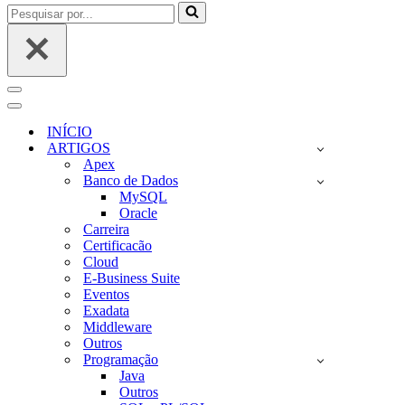
Pesquisar
por...
Menu
de
Menu
navegação
de
INÍCIO
navegação
ARTIGOS
Apex
Banco de Dados
MySQL
Oracle
Carreira
Certificacão
Cloud
E-Business Suite
Eventos
Exadata
Middleware
Outros
Programação
Java
Outros