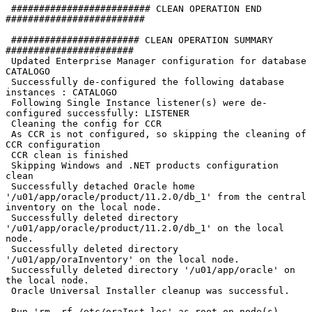
 ######################### CLEAN OPERATION END 
#########################

 ####################### CLEAN OPERATION SUMMARY 
#######################

 Updated Enterprise Manager configuration for database 
CATALOGO

 Successfully de-configured the following database 
instances : CATALOGO

 Following Single Instance listener(s) were de-
configured successfully: LISTENER

 Cleaning the config for CCR

 As CCR is not configured, so skipping the cleaning of 
CCR configuration

 CCR clean is finished

 Skipping Windows and .NET products configuration 
clean

 Successfully detached Oracle home 
'/u01/app/oracle/product/11.2.0/db_1' from the central 
inventory on the local node.

 Successfully deleted directory 
'/u01/app/oracle/product/11.2.0/db_1' on the local 
node.

 Successfully deleted directory 
'/u01/app/oraInventory' on the local node.

 Successfully deleted directory '/u01/app/oracle' on 
the local node.

 Oracle Universal Installer cleanup was successful.

 Run 'rm -rf /etc/oraInst.loc' as root on node(s) 