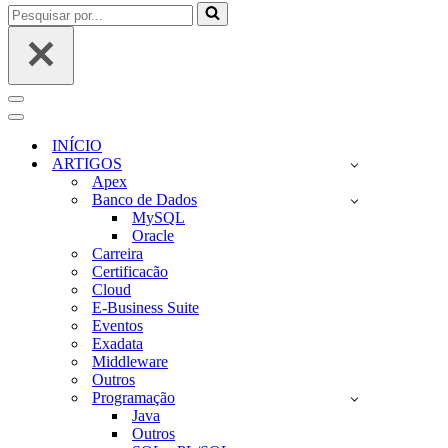
Pesquisar
por...
Menu
de
Menu
navegação
de
INÍCIO
navegação
ARTIGOS
Apex
Banco de Dados
MySQL
Oracle
Carreira
Certificacão
Cloud
E-Business Suite
Eventos
Exadata
Middleware
Outros
Programação
Java
Outros