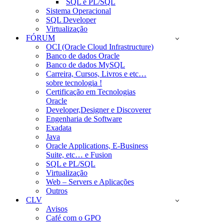
SQL e PL/SQL
Sistema Operacional
SQL Developer
Virtualização
FÓRUM
OCI (Oracle Cloud Infrastructure)
Banco de dados Oracle
Banco de dados MySQL
Carreira, Cursos, Livros e etc…
sobre tecnologia !
Certificação em Tecnologias
Oracle
Developer,Designer e Discoverer
Engenharia de Software
Exadata
Java
Oracle Applications, E-Business
Suite, etc… e Fusion
SQL e PL/SQL
Virtualização
Web – Servers e Aplicações
Outros
CLV
Avisos
Café com o GPO