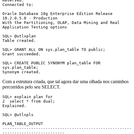
Reserved.

Connected to:

Oracle Database 10g Enterprise Edition Release 
10.2.0.5.0 - Production

With the Partitioning, OLAP, Data Mining and Real 
Application Testing options

SQL> @utlxplan

Table created.

SQL> GRANT ALL ON sys.plan_table TO public;

Grant succeeded.

SQL> CREATE PUBLIC SYNONYM plan_table FOR 
sys.plan_table;

Synonym created. 
Com a estrutura criada, que tal agora dar uma olhada nos caminhos
percorridos pelo seu SELECT.
SQL> explain plan for

2  select * from dual;

Explained.

SQL> @utlxpls

PLAN_TABLE_OUTPUT

------------------------------------------------------
--------------------------
