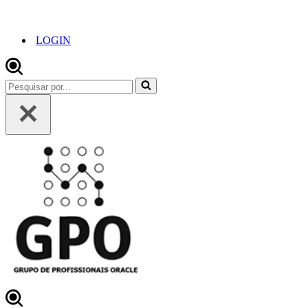
LOGIN
Pesquisar
por...