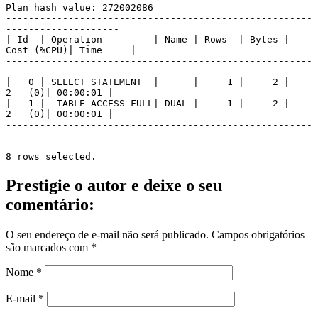
Plan hash value: 272002086

------------------------------------------------------
--------------------

| Id  | Operation         | Name | Rows  | Bytes | 
Cost (%CPU)| Time     |

------------------------------------------------------
--------------------

|   0 | SELECT STATEMENT  |      |     1 |     2 |     
2   (0)| 00:00:01 |

|   1 |  TABLE ACCESS FULL| DUAL |     1 |     2 |     
2   (0)| 00:00:01 |

------------------------------------------------------
--------------------

8 rows selected.
Prestigie o autor e deixe o seu
comentário:
O seu endereço de e-mail não será publicado.
Campos obrigatórios
são marcados com
*
Nome
*
E-mail
*