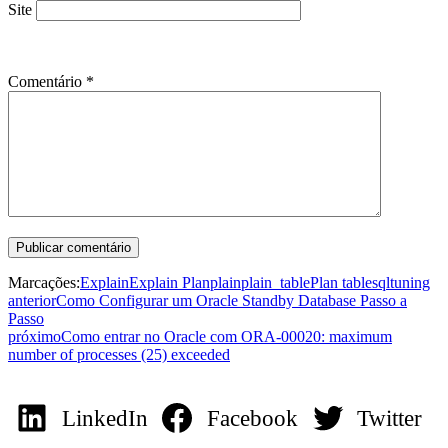
Site
Comentário
*
Marcações:
Explain
Explain Plan
plain
plain_table
Plan table
sql
tuning
anterior
Como Configurar um Oracle Standby Database Passo a
Passo
próximo
Como entrar no Oracle com ORA-00020: maximum
number of processes (25) exceeded
LinkedIn
Facebook
Twitter