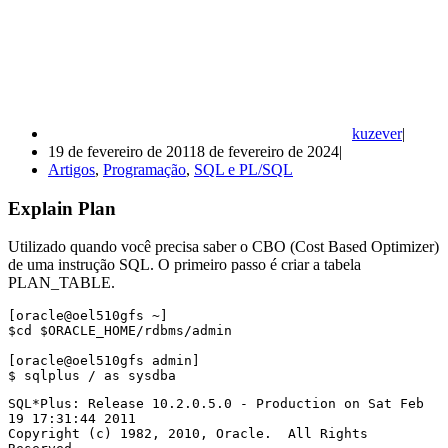
kuzever
19 de fevereiro de 2011
8 de fevereiro de 2024
Artigos
,
Programação
,
SQL e PL/SQL
Explain Plan
Utilizado quando você precisa saber o CBO (Cost Based Optimizer)
de uma instrução SQL. O primeiro passo é criar a tabela
PLAN_TABLE.
[oracle@oel510gfs ~]

$cd $ORACLE_HOME/rdbms/admin

[oracle@oel510gfs admin]

$ sqlplus / as sysdba
SQL*Plus: Release 10.2.0.5.0 - Production on Sat Feb 
19 17:31:44 2011

Copyright (c) 1982, 2010, Oracle.  All Rights 