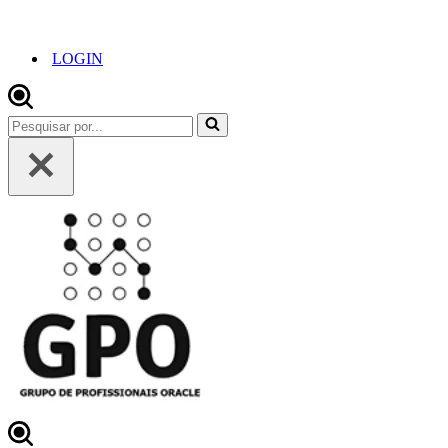
LOGIN
Pesquisar
por...