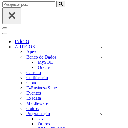
Pesquisar
por...
Menu
de
Menu
navegação
de
INÍCIO
navegação
ARTIGOS
Apex
Banco de Dados
MySQL
Oracle
Carreira
Certificacão
Cloud
E-Business Suite
Eventos
Exadata
Middleware
Outros
Programação
Java
Outros