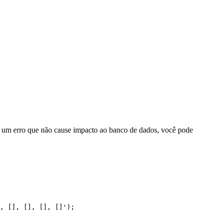
r um erro que não cause impacto ao banco de dados, você pode
, [], [], [], []');
