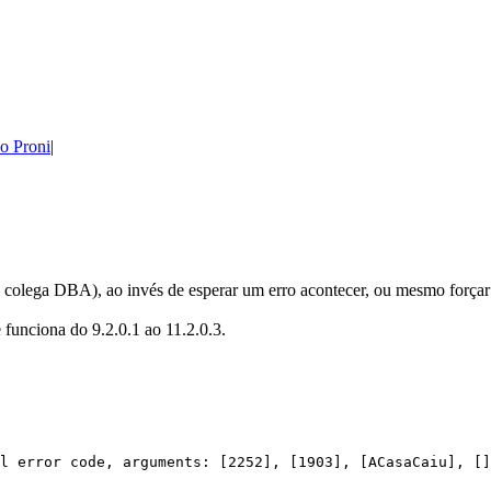
ho Proni
u colega DBA), ao invés de esperar um erro acontecer, ou mesmo força
funciona do 9.2.0.1 ao 11.2.0.3.
l error code, arguments: [2252], [1903], [ACasaCaiu], []