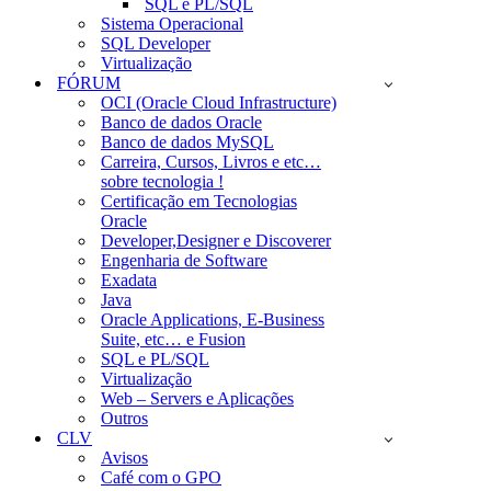
SQL e PL/SQL
Sistema Operacional
SQL Developer
Virtualização
FÓRUM
OCI (Oracle Cloud Infrastructure)
Banco de dados Oracle
Banco de dados MySQL
Carreira, Cursos, Livros e etc…
sobre tecnologia !
Certificação em Tecnologias
Oracle
Developer,Designer e Discoverer
Engenharia de Software
Exadata
Java
Oracle Applications, E-Business
Suite, etc… e Fusion
SQL e PL/SQL
Virtualização
Web – Servers e Aplicações
Outros
CLV
Avisos
Café com o GPO