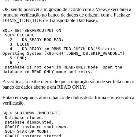
Ok, sendo possível a migração de acordo com a View, executarei a
primeira verificação no banco de dados de origem, com a Package
DBMS_TDB (TDB de Transportable DataBase).
SQL> SET SERVEROUTPUT ON

 SQL> DECLARE

   2    DB_READY BOOLEAN;

   3  BEGIN

   4    DB_READY := DBMS_TDB.CHECK_DB('Solaris 
Operating System (x86-64)',DBMS_TDB.SKIP_READONLY);

   5  END;

   6  /

 Database is not open in READ-ONLY mode. Open the 
database in READ-ONLY mode and retry.
A verificação exibe o erro de que a migração só pode ser feita com o
banco de dados aberto e em READ ONLY.
Então em seguida, abro o banco de dados desta forma e re-executo a
verificação.
SQL> SHUTDOWN IMMEDIATE;

 Database closed.

 Database dismounted.

 ORACLE instance shut down.

 SQL> STARTUP MOUNT;

 ORACLE instance started.
