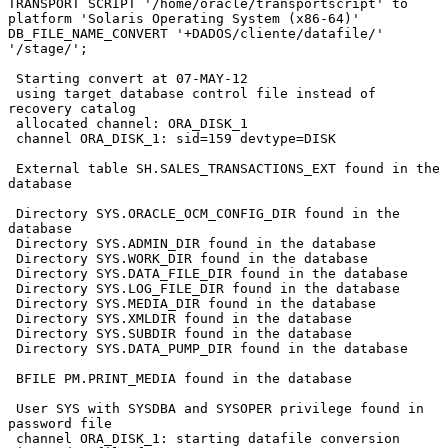
TRANSPORT SCRIPT '/home/oracle/transportscript' to 
platform 'Solaris Operating System (x86-64)' 
DB_FILE_NAME_CONVERT '+DADOS/cliente/datafile/' 
'/stage/';

 Starting convert at 07-MAY-12

 using target database control file instead of 
recovery catalog

 allocated channel: ORA_DISK_1

 channel ORA_DISK_1: sid=159 devtype=DISK

 External table SH.SALES_TRANSACTIONS_EXT found in the 
database

 Directory SYS.ORACLE_OCM_CONFIG_DIR found in the 
database

 Directory SYS.ADMIN_DIR found in the database

 Directory SYS.WORK_DIR found in the database

 Directory SYS.DATA_FILE_DIR found in the database

 Directory SYS.LOG_FILE_DIR found in the database

 Directory SYS.MEDIA_DIR found in the database

 Directory SYS.XMLDIR found in the database

 Directory SYS.SUBDIR found in the database

 Directory SYS.DATA_PUMP_DIR found in the database

 BFILE PM.PRINT_MEDIA found in the database

 User SYS with SYSDBA and SYSOPER privilege found in 
password file

 channel ORA_DISK_1: starting datafile conversion
