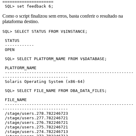
=====================

 SQL> set feedback 6;
Como o script finalizou sem erros, basta conferir o resultado na
plataforma destino.
SQL> SELECT STATUS FROM V$INSTANCE;

 STATUS

 ------------

 OPEN

 SQL> SELECT PLATFORM_NAME FROM V$DATABASE;

 PLATFORM_NAME

 -----------------------------------------------------
---------------------------

 Solaris Operating System (x86-64)

 SQL> SELECT FILE_NAME FROM DBA_DATA_FILES;

 FILE_NAME

 -----------------------------------------------------
---------------------------

 /stage/users.278.782246723

 /stage/users.277.782246721

 /stage/users.276.782246721

 /stage/users.275.782246721

 /stage/users.274.782246713
