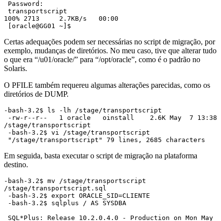
 Password:

 transportscript                                                                                                                       
100% 2713     2.7KB/s   00:00

 [oracle@GG01 ~]$
Certas adequações podem ser necessárias no script de migração, por
exemplo, mudanças de diretórios. No meu caso, tive que alterar tudo
o que era “/u01/oracle/” para “/opt/oracle”, como é o padrão no
Solaris.
O PFILE também requereu algumas alterações parecidas, como os
diretórios de DUMP.
-bash-3.2$ ls -lh /stage/transportscript

 -rw-r--r--   1 oracle   oinstall    2.6K May  7 13:38 
/stage/transportscript

 -bash-3.2$ vi /stage/transportscript

 "/stage/transportscript" 79 lines, 2685 characters
Em seguida, basta executar o script de migração na plataforma
destino.
-bash-3.2$ mv /stage/transportscript 
/stage/transportscript.sql

 -bash-3.2$ export ORACLE_SID=CLIENTE

 -bash-3.2$ sqlplus / AS SYSDBA

 SQL*Plus: Release 10.2.0.4.0 - Production on Mon May 