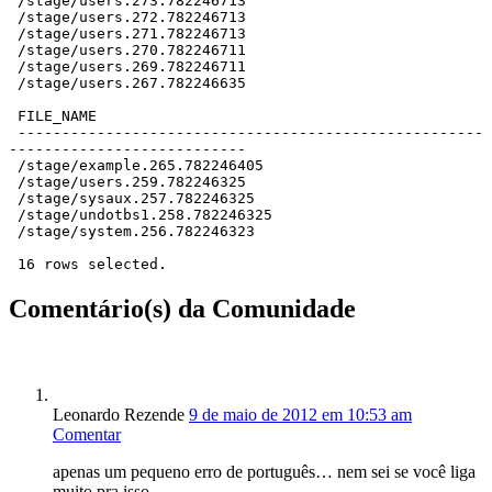
 /stage/users.273.782246713

 /stage/users.272.782246713

 /stage/users.271.782246713

 /stage/users.270.782246711

 /stage/users.269.782246711

 /stage/users.267.782246635

 FILE_NAME

 -----------------------------------------------------
---------------------------

 /stage/example.265.782246405

 /stage/users.259.782246325

 /stage/sysaux.257.782246325

 /stage/undotbs1.258.782246325

 /stage/system.256.782246323

 16 rows selected.
Comentário(s) da Comunidade
Leonardo Rezende
9 de maio de 2012 em 10:53 am
Comentar
apenas um pequeno erro de português… nem sei se você liga
muito pra isso…