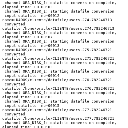
 channel ORA_DISK_1: datafile conversion complete, 
elapsed time: 00:00:03

 channel ORA_DISK_1: starting datafile conversion

 input datafile fno=00012 
name=+DADOS/cliente/datafile/users.274.782246713

 converted 
datafile=/home/oracle/CLIENTE/users.274.782246713

 channel ORA_DISK_1: datafile conversion complete, 
elapsed time: 00:00:07

 channel ORA_DISK_1: starting datafile conversion

 input datafile fno=00013 
name=+DADOS/cliente/datafile/users.275.782246721

 converted 
datafile=/home/oracle/CLIENTE/users.275.782246721

 channel ORA_DISK_1: datafile conversion complete, 
elapsed time: 00:00:03

 channel ORA_DISK_1: starting datafile conversion

 input datafile fno=00014 
name=+DADOS/cliente/datafile/users.276.782246721

 converted 
datafile=/home/oracle/CLIENTE/users.276.782246721

 channel ORA_DISK_1: datafile conversion complete, 
elapsed time: 00:00:03

 channel ORA_DISK_1: starting datafile conversion

 input datafile fno=00015 
name=+DADOS/cliente/datafile/users.277.782246721

 converted 
datafile=/home/oracle/CLIENTE/users.277.782246721

 channel ORA_DISK_1: datafile conversion complete, 
elapsed time: 00:00:03
