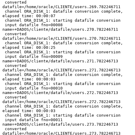
 converted 
datafile=/home/oracle/CLIENTE/users.269.782246711

 channel ORA_DISK_1: datafile conversion complete, 
elapsed time: 00:00:07

 channel ORA_DISK_1: starting datafile conversion

 input datafile fno=00008 
name=+DADOS/cliente/datafile/users.270.782246711

 converted 
datafile=/home/oracle/CLIENTE/users.270.782246711

 channel ORA_DISK_1: datafile conversion complete, 
elapsed time: 00:00:25

 channel ORA_DISK_1: starting datafile conversion

 input datafile fno=00009 
name=+DADOS/cliente/datafile/users.271.782246713

 converted 
datafile=/home/oracle/CLIENTE/users.271.782246713

 channel ORA_DISK_1: datafile conversion complete, 
elapsed time: 00:00:03

 channel ORA_DISK_1: starting datafile conversion

 input datafile fno=00010 
name=+DADOS/cliente/datafile/users.272.782246713

 converted 
datafile=/home/oracle/CLIENTE/users.272.782246713

 channel ORA_DISK_1: datafile conversion complete, 
elapsed time: 00:00:03

 channel ORA_DISK_1: starting datafile conversion

 input datafile fno=00011 
name=+DADOS/cliente/datafile/users.273.782246713

 converted 
datafile=/home/oracle/CLIENTE/users.273.782246713
