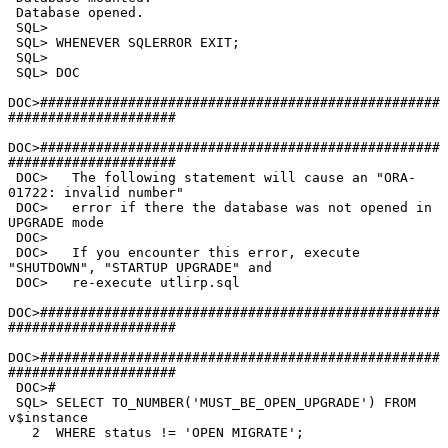
 Database opened.

 SQL>

 SQL> WHENEVER SQLERROR EXIT;

 SQL>

 SQL> DOC

DOC>##################################################
#####################

DOC>##################################################
#####################

 DOC>   The following statement will cause an "ORA-
01722: invalid number"

 DOC>   error if there the database was not opened in 
UPGRADE mode

 DOC>

 DOC>   If you encounter this error, execute 
"SHUTDOWN", "STARTUP UPGRADE" and

 DOC>   re-execute utlirp.sql

DOC>##################################################
#####################

DOC>##################################################
#####################

 DOC>#

 SQL> SELECT TO_NUMBER('MUST_BE_OPEN_UPGRADE') FROM 
v$instance

   2  WHERE status != 'OPEN MIGRATE';
