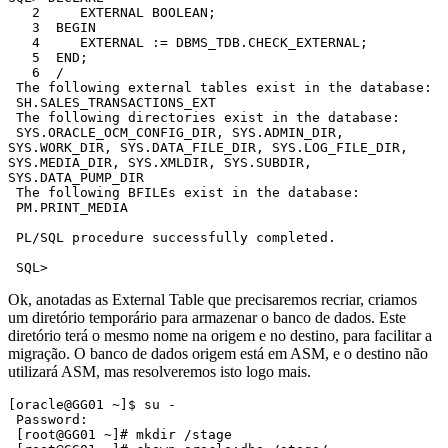
   2     EXTERNAL BOOLEAN;

   3  BEGIN

   4     EXTERNAL := DBMS_TDB.CHECK_EXTERNAL;

   5  END;

   6  /

 The following external tables exist in the database:

 SH.SALES_TRANSACTIONS_EXT

 The following directories exist in the database:

 SYS.ORACLE_OCM_CONFIG_DIR, SYS.ADMIN_DIR, 
SYS.WORK_DIR, SYS.DATA_FILE_DIR, SYS.LOG_FILE_DIR, 
SYS.MEDIA_DIR, SYS.XMLDIR, SYS.SUBDIR, 
SYS.DATA_PUMP_DIR

 The following BFILEs exist in the database:

 PM.PRINT_MEDIA

 PL/SQL procedure successfully completed.

 SQL>
Ok, anotadas as External Table que precisaremos recriar, criamos
um diretório temporário para armazenar o banco de dados. Este
diretório terá o mesmo nome na origem e no destino, para facilitar a
migração. O banco de dados origem está em ASM, e o destino não
utilizará ASM, mas resolveremos isto logo mais.
[oracle@GG01 ~]$ su -

 Password:

 [root@GG01 ~]# mkdir /stage
