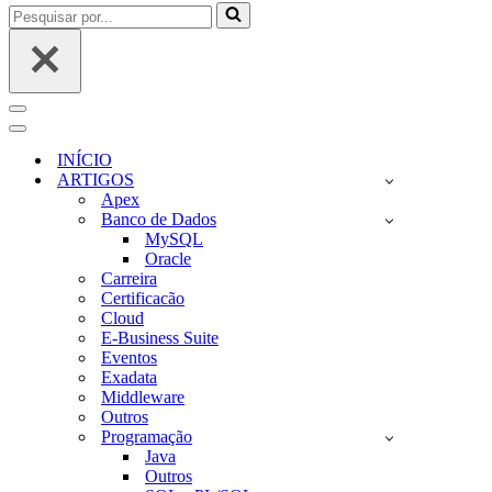
Pesquisar
por...
Menu
de
Menu
navegação
de
INÍCIO
navegação
ARTIGOS
Apex
Banco de Dados
MySQL
Oracle
Carreira
Certificacão
Cloud
E-Business Suite
Eventos
Exadata
Middleware
Outros
Programação
Java
Outros