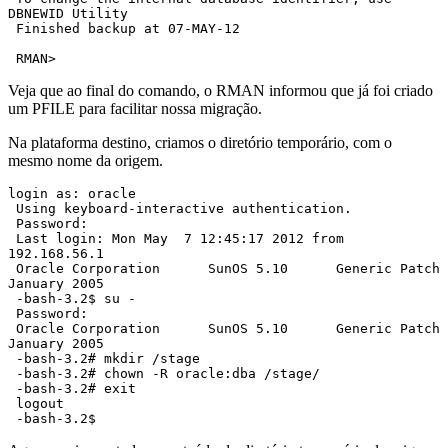
DBNEWID Utility

 Finished backup at 07-MAY-12

 RMAN>
Veja que ao final do comando, o RMAN informou que já foi criado
um PFILE para facilitar nossa migração.
Na plataforma destino, criamos o diretório temporário, com o
mesmo nome da origem.
login as: oracle

 Using keyboard-interactive authentication.

 Password:

 Last login: Mon May  7 12:45:17 2012 from 
192.168.56.1

 Oracle Corporation      SunOS 5.10      Generic Patch   
January 2005

 -bash-3.2$ su -

 Password:

 Oracle Corporation      SunOS 5.10      Generic Patch   
January 2005

 -bash-3.2# mkdir /stage

 -bash-3.2# chown -R oracle:dba /stage/

 -bash-3.2# exit

 logout

 -bash-3.2$