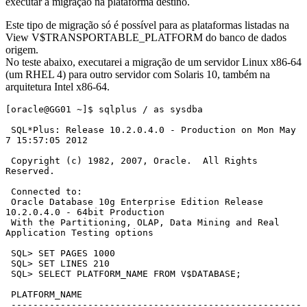
executar a migração na plataforma destino.
Este tipo de migração só é possível para as plataformas listadas na
View V$TRANSPORTABLE_PLATFORM do banco de dados
origem.
No teste abaixo, executarei a migração de um servidor Linux x86-64
(um RHEL 4) para outro servidor com Solaris 10, também na
arquitetura Intel x86-64.
[oracle@GG01 ~]$ sqlplus / as sysdba

 SQL*Plus: Release 10.2.0.4.0 - Production on Mon May 
7 15:57:05 2012

 Copyright (c) 1982, 2007, Oracle.  All Rights 
Reserved.

 Connected to:

 Oracle Database 10g Enterprise Edition Release 
10.2.0.4.0 - 64bit Production

 With the Partitioning, OLAP, Data Mining and Real 
Application Testing options

 SQL> SET PAGES 1000

 SQL> SET LINES 210

 SQL> SELECT PLATFORM_NAME FROM V$DATABASE;

 PLATFORM_NAME

 -----------------------------------------------------