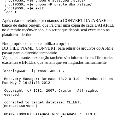
 [root@GG01 ~]# chown oracle:dba /stage/

 [root@GG01 ~]# chown -R oracle:dba /stage/

 [root@GG01 ~]# exit

 logout
Após criar o diretório, executamos o CONVERT DATABASE no
banco de dados origem, que irá criar uma cópia de cada DATAFILE
no diretório recém-criado, e o script que depois será executado na
plataforma destino.
Nno próprio comando eu utilizo a opção
DB_FILE_NAME_CONVERT, para retirar os arquivos do ASM e
passar para o diretório temporário.
Veja que durante a execução também são informados os Directories
existentes e BFILEs, que teriam que ser migrados manualmente.
[oracle@GG01 ~]$ rman TARGET /

 Recovery Manager: Release 10.2.0.4.0 - Production on 
Mon May 7 16:21:03 2012

 Copyright (c) 1982, 2007, Oracle.  All rights 
reserved.

 connected to target database: CLIENTE 
(DBID=1146878630)

 RMAN> CONVERT DATABASE NEW DATABASE 'CLIENTE' 