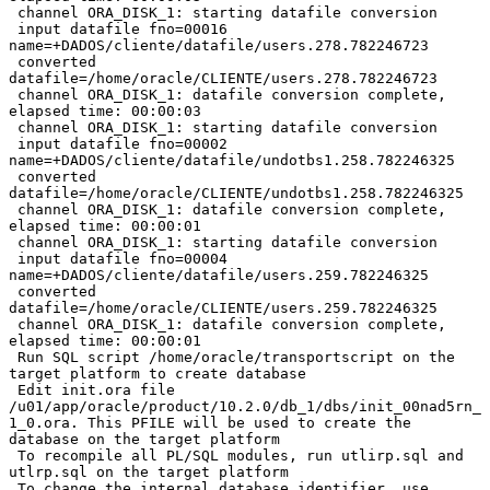
 channel ORA_DISK_1: starting datafile conversion

 input datafile fno=00016 
name=+DADOS/cliente/datafile/users.278.782246723

 converted 
datafile=/home/oracle/CLIENTE/users.278.782246723

 channel ORA_DISK_1: datafile conversion complete, 
elapsed time: 00:00:03

 channel ORA_DISK_1: starting datafile conversion

 input datafile fno=00002 
name=+DADOS/cliente/datafile/undotbs1.258.782246325

 converted 
datafile=/home/oracle/CLIENTE/undotbs1.258.782246325

 channel ORA_DISK_1: datafile conversion complete, 
elapsed time: 00:00:01

 channel ORA_DISK_1: starting datafile conversion

 input datafile fno=00004 
name=+DADOS/cliente/datafile/users.259.782246325

 converted 
datafile=/home/oracle/CLIENTE/users.259.782246325

 channel ORA_DISK_1: datafile conversion complete, 
elapsed time: 00:00:01

 Run SQL script /home/oracle/transportscript on the 
target platform to create database

 Edit init.ora file 
/u01/app/oracle/product/10.2.0/db_1/dbs/init_00nad5rn_
1_0.ora. This PFILE will be used to create the 
database on the target platform

 To recompile all PL/SQL modules, run utlirp.sql and 
utlrp.sql on the target platform

 To change the internal database identifier, use 