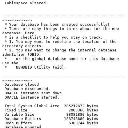
 Tablespace altered.

~~~~~~~~~~~~~~~~~~~~~~~~~~~~~~~~~~~~~~~~~~~~~~~~~~~~~~
~~~~~~~~~~~~~

 * Your database has been created successfully!

 * There are many things to think about for the new 
database. Here

 * is a checklist to help you stay on track:

 * 1. You may want to redefine the location of the 
directory objects.

 * 2. You may want to change the internal database 
identifier (DBID)

 *    or the global database name for this database. 
Use the

 *    NEWDBID Utility (nid).

~~~~~~~~~~~~~~~~~~~~~~~~~~~~~~~~~~~~~~~~~~~~~~~~~~~~~~
~~~~~~~~~~~~~

 Database closed.

 Database dismounted.

 ORACLE instance shut down.

 ORACLE instance started.

 Total System Global Area  285212672 bytes

 Fixed Size                  2083368 bytes

 Variable Size              88081880 bytes

 Database Buffers          188743680 bytes

 Redo Buffers                6303744 bytes

 Database mounted.
