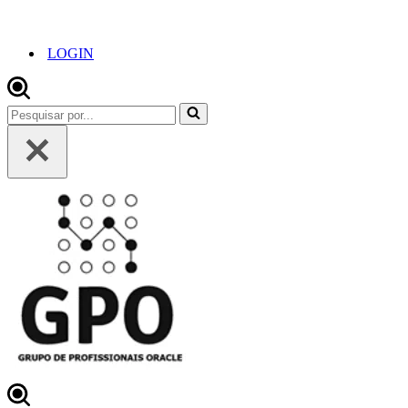
LOGIN
Pesquisar
por...