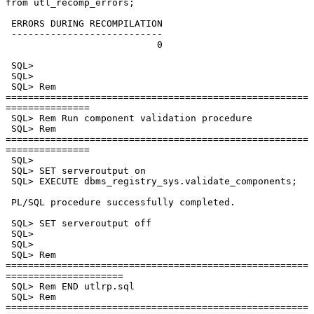
from utl_recomp_errors;

 ERRORS DURING RECOMPILATION

 ---------------------------

                           0

 SQL>

 SQL>

 SQL> Rem 
======================================================
===============

 SQL> Rem Run component validation procedure

 SQL> Rem 
======================================================
===============

 SQL>

 SQL> SET serveroutput on

 SQL> EXECUTE dbms_registry_sys.validate_components;

 PL/SQL procedure successfully completed.

 SQL> SET serveroutput off

 SQL>

 SQL>

 SQL> Rem 
======================================================
=====================

 SQL> Rem END utlrp.sql

 SQL> Rem 
======================================================