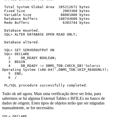
 Total System Global Area  285212672 bytes

 Fixed Size                  2083368 bytes

 Variable Size              88081880 bytes

 Database Buffers          188743680 bytes

 Redo Buffers                6303744 bytes

 Database mounted.

 SQL> ALTER DATABASE OPEN READ ONLY;

 Database altered.

 SQL> SET SERVEROUTPUT ON

 SQL> DECLARE

   2     DB_READY BOOLEAN;

   3  BEGIN

   4     DB_READY := DBMS_TDB.CHECK_DB('Solaris 
Operating System (x86-64)',DBMS_TDB.SKIP_READONLY);

   5  END;

   6  /

 PL/SQL procedure successfully completed.
Tudo ok até agora. Mais uma verificação deve ser feita, para
sabermos se há alguma External Tables e BFILEs no banco de
dados de origem. Estes tipos de objetos terão que ser migradas
manualmente, se for necessário.
SQL> DECLARE
