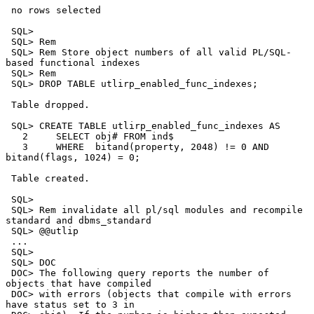
 no rows selected

 SQL>

 SQL> Rem

 SQL> Rem Store object numbers of all valid PL/SQL-
based functional indexes

 SQL> Rem

 SQL> DROP TABLE utlirp_enabled_func_indexes;

 Table dropped.

 SQL> CREATE TABLE utlirp_enabled_func_indexes AS

   2     SELECT obj# FROM ind$

   3     WHERE  bitand(property, 2048) != 0 AND 
bitand(flags, 1024) = 0;

 Table created.

 SQL>

 SQL> Rem invalidate all pl/sql modules and recompile 
standard and dbms_standard

 SQL> @@utlip

 ...

 SQL>

 SQL> DOC

 DOC> The following query reports the number of 
objects that have compiled

 DOC> with errors (objects that compile with errors 
have status set to 3 in
