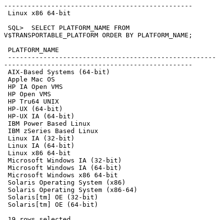
------------------------------------------------

 Linux x86 64-bit

 SQL>  SELECT PLATFORM_NAME FROM 
V$TRANSPORTABLE_PLATFORM ORDER BY PLATFORM_NAME;

 PLATFORM_NAME

 -----------------------------------------------------
------------------------------------------------

 AIX-Based Systems (64-bit)

 Apple Mac OS

 HP IA Open VMS

 HP Open VMS

 HP Tru64 UNIX

 HP-UX (64-bit)

 HP-UX IA (64-bit)

 IBM Power Based Linux

 IBM zSeries Based Linux

 Linux IA (32-bit)

 Linux IA (64-bit)

 Linux x86 64-bit

 Microsoft Windows IA (32-bit)

 Microsoft Windows IA (64-bit)

 Microsoft Windows x86 64-bit

 Solaris Operating System (x86)

 Solaris Operating System (x86-64)

 Solaris[tm] OE (32-bit)

 Solaris[tm] OE (64-bit)

 19 rows selected.