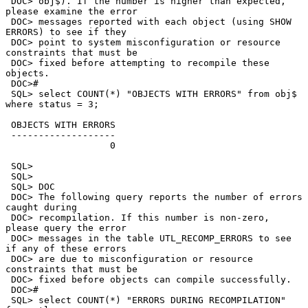
 DOC> obj$). If the number is higher than expected, 
please examine the error

 DOC> messages reported with each object (using SHOW 
ERRORS) to see if they

 DOC> point to system misconfiguration or resource 
constraints that must be

 DOC> fixed before attempting to recompile these 
objects.

 DOC>#

 SQL> select COUNT(*) "OBJECTS WITH ERRORS" from obj$ 
where status = 3;

 OBJECTS WITH ERRORS

 -------------------

                   0

 SQL>

 SQL>

 SQL> DOC

 DOC> The following query reports the number of errors 
caught during

 DOC> recompilation. If this number is non-zero, 
please query the error

 DOC> messages in the table UTL_RECOMP_ERRORS to see 
if any of these errors

 DOC> are due to misconfiguration or resource 
constraints that must be

 DOC> fixed before objects can compile successfully.

 DOC>#

 SQL> select COUNT(*) "ERRORS DURING RECOMPILATION" 