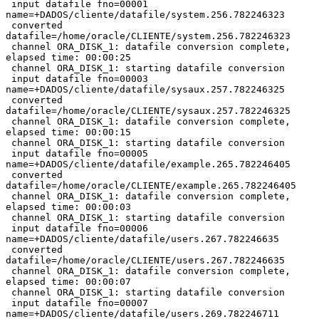
 input datafile fno=00001 
name=+DADOS/cliente/datafile/system.256.782246323

 converted 
datafile=/home/oracle/CLIENTE/system.256.782246323

 channel ORA_DISK_1: datafile conversion complete, 
elapsed time: 00:00:25

 channel ORA_DISK_1: starting datafile conversion

 input datafile fno=00003 
name=+DADOS/cliente/datafile/sysaux.257.782246325

 converted 
datafile=/home/oracle/CLIENTE/sysaux.257.782246325

 channel ORA_DISK_1: datafile conversion complete, 
elapsed time: 00:00:15

 channel ORA_DISK_1: starting datafile conversion

 input datafile fno=00005 
name=+DADOS/cliente/datafile/example.265.782246405

 converted 
datafile=/home/oracle/CLIENTE/example.265.782246405

 channel ORA_DISK_1: datafile conversion complete, 
elapsed time: 00:00:03

 channel ORA_DISK_1: starting datafile conversion

 input datafile fno=00006 
name=+DADOS/cliente/datafile/users.267.782246635

 converted 
datafile=/home/oracle/CLIENTE/users.267.782246635

 channel ORA_DISK_1: datafile conversion complete, 
elapsed time: 00:00:07

 channel ORA_DISK_1: starting datafile conversion

 input datafile fno=00007 
name=+DADOS/cliente/datafile/users.269.782246711
