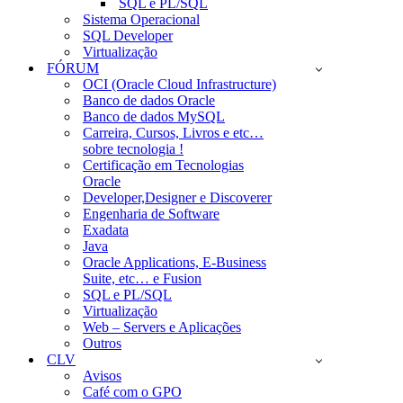
SQL e PL/SQL
Sistema Operacional
SQL Developer
Virtualização
FÓRUM
OCI (Oracle Cloud Infrastructure)
Banco de dados Oracle
Banco de dados MySQL
Carreira, Cursos, Livros e etc…
sobre tecnologia !
Certificação em Tecnologias
Oracle
Developer,Designer e Discoverer
Engenharia de Software
Exadata
Java
Oracle Applications, E-Business
Suite, etc… e Fusion
SQL e PL/SQL
Virtualização
Web – Servers e Aplicações
Outros
CLV
Avisos
Café com o GPO