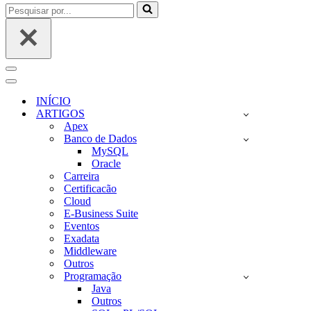
Pesquisar
por...
Menu
de
Menu
navegação
de
INÍCIO
navegação
ARTIGOS
Apex
Banco de Dados
MySQL
Oracle
Carreira
Certificacão
Cloud
E-Business Suite
Eventos
Exadata
Middleware
Outros
Programação
Java
Outros