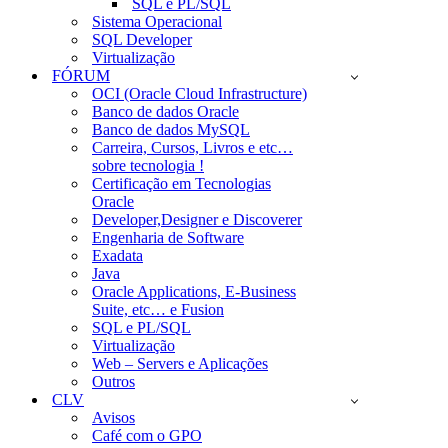
SQL e PL/SQL
Sistema Operacional
SQL Developer
Virtualização
FÓRUM
OCI (Oracle Cloud Infrastructure)
Banco de dados Oracle
Banco de dados MySQL
Carreira, Cursos, Livros e etc…
sobre tecnologia !
Certificação em Tecnologias
Oracle
Developer,Designer e Discoverer
Engenharia de Software
Exadata
Java
Oracle Applications, E-Business
Suite, etc… e Fusion
SQL e PL/SQL
Virtualização
Web – Servers e Aplicações
Outros
CLV
Avisos
Café com o GPO