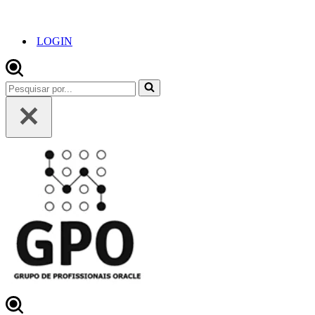
LOGIN
Pesquisar
por...