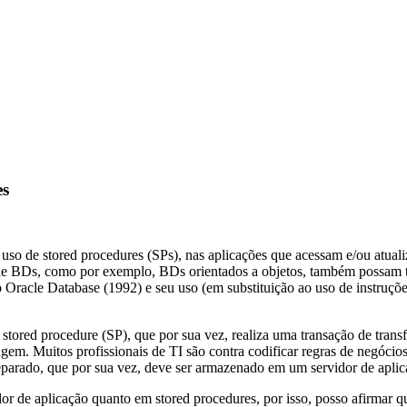
es
so de stored procedures (SPs), nas aplicações que acessam e/ou atual
 de BDs, como por exemplo, BDs orientados a objetos, também possam 
o Oracle Database (1992) e seu uso (em substituição ao uso de instruç
tored procedure (SP), que por sua vez, realiza uma transação de transf
origem. Muitos profissionais de TI são contra codificar regras de negó
parado, que por sua vez, deve ser armazenado em um servidor de aplic
dor de aplicação quanto em stored procedures, por isso, posso afirmar