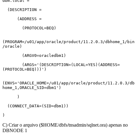
dbm.local =

  (DESCRIPTION =

      (ADDRESS =

        (PROTOCOL=BEQ)

(PROGRAM=/u01/app/oracle/product/11.2.0.3/dbhome_1/bin
/oracle)

        (ARGV0=oracledbm1)

        (ARGS='(DESCRIPTION=(LOCAL=YES)(ADDRESS=
(PROTOCOL=BEQ)))')

(ENVS='ORACLE_HOME=/u01/app/oracle/product/11.2.0.3/db
home_1,ORACLE_SID=dbm1')

      )

  (CONNECT_DATA=(SID=dbm1))

)
C) Criar o arquivo ($HOME/dbfs/tnsadmin/sqlnet.ora) apenas no
DBNODE 1