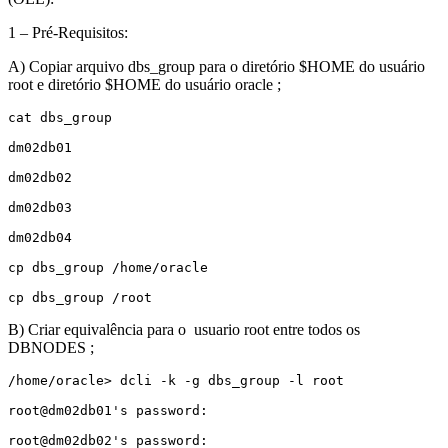
1 – Pré-Requisitos:
A) Copiar arquivo dbs_group para o diretório $HOME do usuário
root e diretório $HOME do usuário oracle ;
cat dbs_group

dm02db01

dm02db02

dm02db03

dm02db04

cp dbs_group /home/oracle

cp dbs_group /root
B) Criar equivalência para o usuario root entre todos os
DBNODES ;
/home/oracle> dcli -k -g dbs_group -l root

root@dm02db01's password:

root@dm02db02's password:
