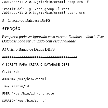
/u01/app/11.2.0.3/grid/bin/crsctl stop crs -f

(root)# dcli -g ~/dbs_group -l root 
/u01/app/11.2.0.3/grid/bin/crsctl start crs
3 – Criação do Database DBFS
ATENÇÃO
Este passo pode ser ignorado caso exista o Database “dbm”. Este
Database pode ser utilizado com essa finalidade.
A) Criar o Banco de Dados DBFS
#######################################

# SCRIPT PARA CRIAR O DATABASE DBFS

#!/bin/sh

WHOAMI=`/usr/bin/whoami`

ID=/usr/bin/id

USER=`/usr/bin/id -u oracle`

CURRID=`/usr/bin/id -u`
