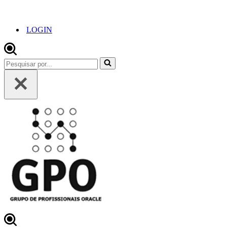
LOGIN
Pesquisar
por...