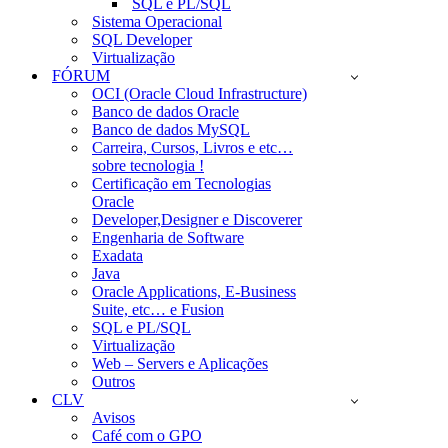
SQL e PL/SQL
Sistema Operacional
SQL Developer
Virtualização
FÓRUM
OCI (Oracle Cloud Infrastructure)
Banco de dados Oracle
Banco de dados MySQL
Carreira, Cursos, Livros e etc…
sobre tecnologia !
Certificação em Tecnologias
Oracle
Developer,Designer e Discoverer
Engenharia de Software
Exadata
Java
Oracle Applications, E-Business
Suite, etc… e Fusion
SQL e PL/SQL
Virtualização
Web – Servers e Aplicações
Outros
CLV
Avisos
Café com o GPO