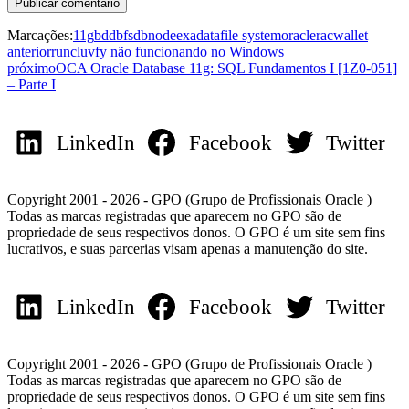
Marcações:
11g
bd
dbfs
dbnode
exadata
file system
oracle
rac
wallet
anterior
runcluvfy não funcionando no Windows
próximo
OCA Oracle Database 11g: SQL Fundamentos I [1Z0-051]
– Parte I
LinkedIn
Facebook
Twitter
Copyright 2001 - 2026 - GPO (Grupo de Profissionais Oracle )
Todas as marcas registradas que aparecem no GPO são de
propriedade de seus respectivos donos. O GPO é um site sem fins
lucrativos, e suas parcerias visam apenas a manutenção do site.
LinkedIn
Facebook
Twitter
Copyright 2001 - 2026 - GPO (Grupo de Profissionais Oracle )
Todas as marcas registradas que aparecem no GPO são de
propriedade de seus respectivos donos. O GPO é um site sem fins