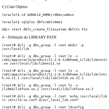
C) Criar Objetos
(oracle)$ cd $ORACLE_HOME/rdbms/admin

(oracle)$ sqlplus dbfs/Welc0me1

SQL> start dbfs_create_filesystem dbfsts FS1
4 – Definição do LIBRARY PATH
(root)# dcli -g dbs_group -l root mkdir -p 
/usr/local/lib

(root)# dcli -g dbs_group -l root ln -s 
/u01/app/oracle/product/11.2.0.3/dbhome_1/lib/libnnz11
.so /usr/local/lib/libnnz11.so

(root)# dcli -g dbs_group -l root ln -s 
/u01/app/oracle/product/11.2.0.3/dbhome_1/lib/libclnts
h.so.11.1 /usr/local/lib/libclntsh.so.11.1

(root)# dcli -g dbs_group -l root ln -s 
/lib64/libfuse.so.2 /usr/local/lib/libfuse.so.2

(root)# dcli -g dbs_group -l root 'echo /usr/local/lib 
>> /etc/ld.so.conf.d/usr_local_lib.conf'

(root)# dcli -g dbs_group -l root ldconfig