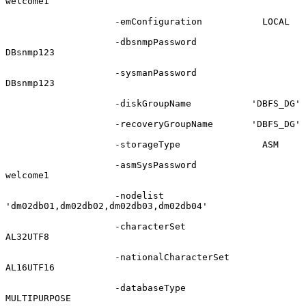
welcome1

                    -emConfiguration           LOCAL

                    -dbsnmpPassword            
DBsnmp123

                    -sysmanPassword            
DBsnmp123

                    -diskGroupName           'DBFS_DG'

                    -recoveryGroupName       'DBFS_DG'

                    -storageType               ASM

                    -asmSysPassword            
welcome1

                    -nodelist 
'dm02db01,dm02db02,dm02db03,dm02db04'

                    -characterSet              
AL32UTF8

                    -nationalCharacterSet      
AL16UTF16

                    -databaseType              
MULTIPURPOSE
