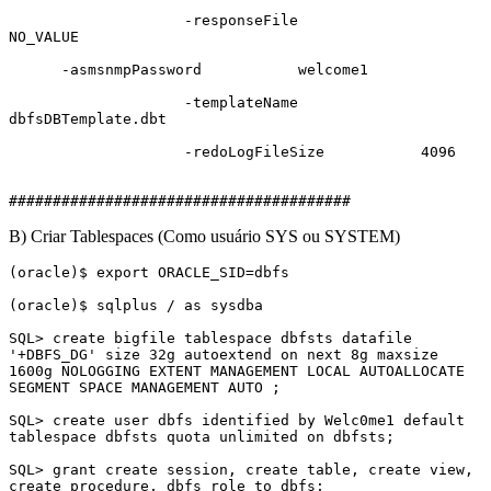
                    -responseFile              
NO_VALUE

      -asmsnmpPassword           welcome1

                    -templateName              
dbfsDBTemplate.dbt

                    -redoLogFileSize           4096

#######################################
B) Criar Tablespaces (Como usuário SYS ou SYSTEM)
(oracle)$ export ORACLE_SID=dbfs

(oracle)$ sqlplus / as sysdba

SQL> create bigfile tablespace dbfsts datafile 
'+DBFS_DG' size 32g autoextend on next 8g maxsize 
1600g NOLOGGING EXTENT MANAGEMENT LOCAL AUTOALLOCATE  
SEGMENT SPACE MANAGEMENT AUTO ;

SQL> create user dbfs identified by Welc0me1 default 
tablespace dbfsts quota unlimited on dbfsts;

SQL> grant create session, create table, create view, 
create procedure, dbfs_role to dbfs;