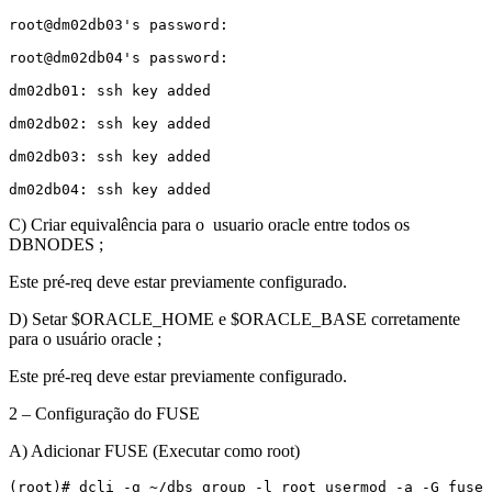
root@dm02db03's password:

root@dm02db04's password:

dm02db01: ssh key added

dm02db02: ssh key added

dm02db03: ssh key added

dm02db04: ssh key added
C) Criar equivalência para o usuario oracle entre todos os
DBNODES ;
Este pré-req deve estar previamente configurado.
D) Setar $ORACLE_HOME e $ORACLE_BASE corretamente
para o usuário oracle ;
Este pré-req deve estar previamente configurado.
2 – Configuração do FUSE
A) Adicionar FUSE (Executar como root)
(root)# dcli -g ~/dbs_group -l root usermod -a -G fuse 