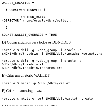
WALLET_LOCATION =

  (SOURCE=(METHOD=FILE)

          (METHOD_DATA=
(DIRECTORY=/home/oracle/dbfs/wallet))

  )

SQLNET.WALLET_OVERRIDE = TRUE
D) Copiar arquivos para todos os DBNODES
(oracle)$ dcli -g ~/dbs_group -l oracle -d 
$HOME/dbfs/tnsadmin -f $HOME/dbfs/tnsadmin/sqlnet.ora

(oracle)$ dcli -g ~/dbs_group -l oracle -d 
$HOME/dbfs/tnsadmin -f 
$HOME/dbfs/tnsadmin/tnsnames.ora
E) Criar um diretório WALLET
(oracle)$ mkdir -p $HOME/dbfs/wallet
F) Criar um auto-login vazio
(oracle)$ mkstore -wrl $HOME/dbfs/wallet -create