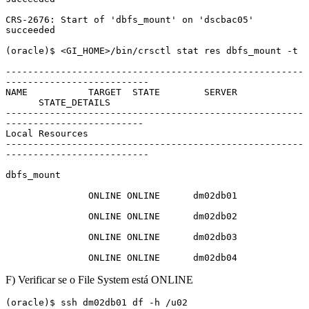
CRS-2676: Start of 'dbfs_mount' on 'dscbac05' 
succeeded

(oracle)$ <GI_HOME>/bin/crsctl stat res dbfs_mount -t

------------------------------------------------------
--------------------------

NAME           TARGET  STATE        SERVER             
      STATE_DETAILS

------------------------------------------------------
-------------------------

Local Resources

------------------------------------------------------
--------------------------

dbfs_mount

               ONLINE ONLINE      dm02db01

               ONLINE ONLINE      dm02db02

               ONLINE ONLINE      dm02db03

               ONLINE ONLINE      dm02db04
F) Verificar se o File System está ONLINE
(oracle)$ ssh dm02db01 df -h /u02
