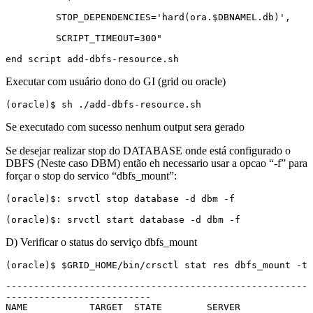
         STOP_DEPENDENCIES='hard(ora.$DBNAMEL.db)',

         SCRIPT_TIMEOUT=300"

end script add-dbfs-resource.sh
Executar com usuário dono do GI (grid ou oracle)
(oracle)$ sh ./add-dbfs-resource.sh
Se executado com sucesso nenhum output sera gerado
Se desejar realizar stop do DATABASE onde está configurado o
DBFS (Neste caso DBM) então eh necessario usar a opcao “-f” para
forçar o stop do servico “dbfs_mount”:
(oracle)$: srvctl stop database -d dbm -f

(oracle)$: srvctl start database -d dbm -f
D) Verificar o status do serviço dbfs_mount
(oracle)$ $GRID_HOME/bin/crsctl stat res dbfs_mount -t

------------------------------------------------------
--------------------------

NAME           TARGET  STATE        SERVER             