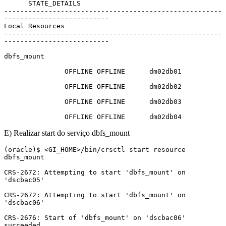
      STATE_DETAILS

------------------------------------------------------
--------------------------

Local Resources

------------------------------------------------------
--------------------------

dbfs_mount

               OFFLINE OFFLINE      dm02db01

               OFFLINE OFFLINE      dm02db02

               OFFLINE OFFLINE      dm02db03

               OFFLINE OFFLINE      dm02db04
E) Realizar start do serviço dbfs_mount
(oracle)$ <GI_HOME>/bin/crsctl start resource 
dbfs_mount

CRS-2672: Attempting to start 'dbfs_mount' on 
'dscbac05'

CRS-2672: Attempting to start 'dbfs_mount' on 
'dscbac06'

CRS-2676: Start of 'dbfs_mount' on 'dscbac06' 
succeeded
