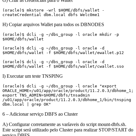
G) Criar as credenciais para o Wallet
(oracle)$ mkstore -wrl $HOME/dbfs/wallet -
createCredential dbm.local dbfs Welc0me1
H) Copiar arquivos Wallet para todos os DBNODES
(oracle)$ dcli -g ~/dbs_group -l oracle mkdir -p 
$HOME/dbfs/wallet

(oracle)$ dcli -g ~/dbs_group -l oracle -d 
$HOME/dbfs/wallet -f $HOME/dbfs/wallet/ewallet.p12

(oracle)$ dcli -g ~/dbs_group -l oracle -d 
$HOME/dbfs/wallet -f $HOME/dbfs/wallet/cwallet.sso
I) Executar um teste TNSPING
(oracle)$ dcli -g ~/dbs_group -l oracle "export 
ORACLE_HOME=/u01/app/oracle/product/11.2.0.3/dbhome_1; 
export TNS_ADMIN=$HOME/dbfs/tnsadmin 
/u01/app/oracle/product/11.2.0.3/dbhome_1/bin/tnsping 
dbm.local | grep OK"
6 – Adicionar serviço DBFS ao Cluster
A) Configurar corretamente as varíaveis do script mount-dbfs.sh.
Este script será utilizado pelo Cluster para realizar STOP/START do
serviço DBFS.