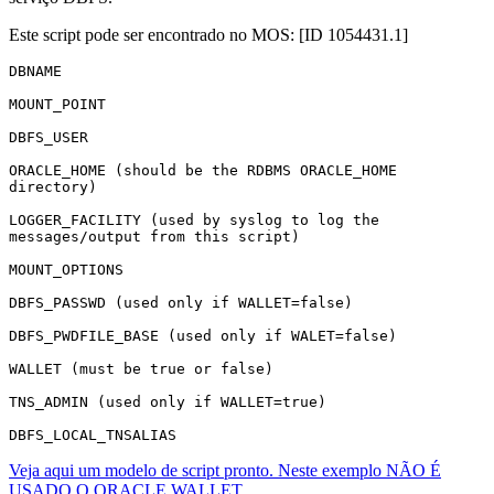
Este script pode ser encontrado no MOS: [ID 1054431.1]
DBNAME

MOUNT_POINT

DBFS_USER

ORACLE_HOME (should be the RDBMS ORACLE_HOME 
directory)

LOGGER_FACILITY (used by syslog to log the 
messages/output from this script)

MOUNT_OPTIONS

DBFS_PASSWD (used only if WALLET=false)

DBFS_PWDFILE_BASE (used only if WALET=false)

WALLET (must be true or false)

TNS_ADMIN (used only if WALLET=true)

DBFS_LOCAL_TNSALIAS
Veja aqui um modelo de script pronto. Neste exemplo NÃO É
USADO O ORACLE WALLET