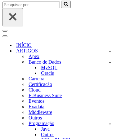
Pesquisar
por...
Menu
de
Menu
navegação
de
INÍCIO
navegação
ARTIGOS
Apex
Banco de Dados
MySQL
Oracle
Carreira
Certificacão
Cloud
E-Business Suite
Eventos
Exadata
Middleware
Outros
Programação
Java
Outros