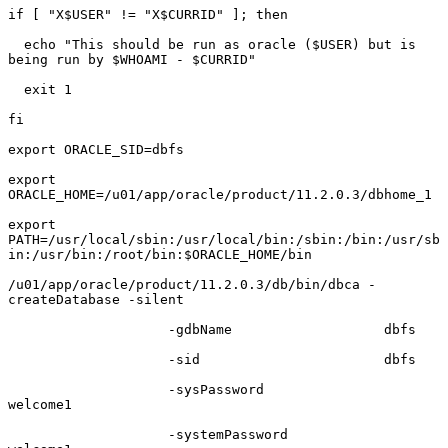
if [ "X$USER" != "X$CURRID" ]; then

  echo "This should be run as oracle ($USER) but is 
being run by $WHOAMI - $CURRID"

  exit 1

fi

export ORACLE_SID=dbfs

export 
ORACLE_HOME=/u01/app/oracle/product/11.2.0.3/dbhome_1

export 
PATH=/usr/local/sbin:/usr/local/bin:/sbin:/bin:/usr/sb
in:/usr/bin:/root/bin:$ORACLE_HOME/bin

/u01/app/oracle/product/11.2.0.3/db/bin/dbca -
createDatabase -silent

                    -gdbName                   dbfs

                    -sid                       dbfs

                    -sysPassword               
welcome1

                    -systemPassword            