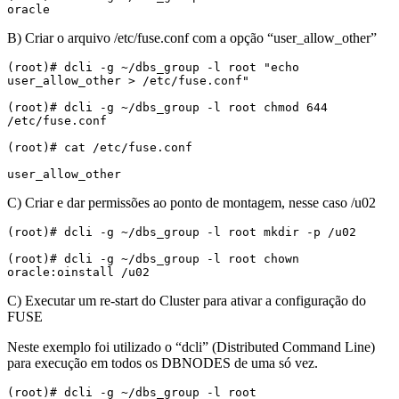
oracle
B) Criar o arquivo /etc/fuse.conf com a opção “user_allow_other”
(root)# dcli -g ~/dbs_group -l root "echo 
user_allow_other > /etc/fuse.conf"

(root)# dcli -g ~/dbs_group -l root chmod 644 
/etc/fuse.conf

(root)# cat /etc/fuse.conf

user_allow_other
C) Criar e dar permissões ao ponto de montagem, nesse caso /u02
(root)# dcli -g ~/dbs_group -l root mkdir -p /u02

(root)# dcli -g ~/dbs_group -l root chown 
oracle:oinstall /u02
C) Executar um re-start do Cluster para ativar a configuração do
FUSE
Neste exemplo foi utilizado o “dcli” (Distributed Command Line)
para execução em todos os DBNODES de uma só vez.
(root)# dcli -g ~/dbs_group -l root 