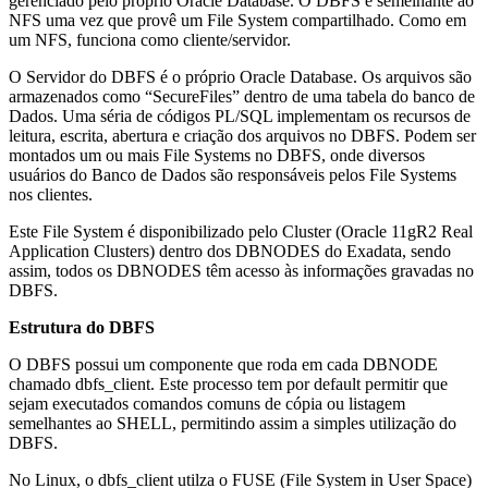
gerenciado pelo próprio Oracle Database. O DBFS é semelhante ao
NFS uma vez que provê um File System compartilhado. Como em
um NFS, funciona como cliente/servidor.
O Servidor do DBFS é o próprio Oracle Database. Os arquivos são
armazenados como “SecureFiles” dentro de uma tabela do banco de
Dados. Uma séria de códigos PL/SQL implementam os recursos de
leitura, escrita, abertura e criação dos arquivos no DBFS. Podem ser
montados um ou mais File Systems no DBFS, onde diversos
usuários do Banco de Dados são responsáveis pelos File Systems
nos clientes.
Este File System é disponibilizado pelo Cluster (Oracle 11gR2 Real
Application Clusters) dentro dos DBNODES do Exadata, sendo
assim, todos os DBNODES têm acesso às informações gravadas no
DBFS.
Estrutura do DBFS
O DBFS possui um componente que roda em cada DBNODE
chamado dbfs_client. Este processo tem por default permitir que
sejam executados comandos comuns de cópia ou listagem
semelhantes ao SHELL, permitindo assim a simples utilização do
DBFS.
No Linux, o dbfs_client utilza o FUSE (File System in User Space)