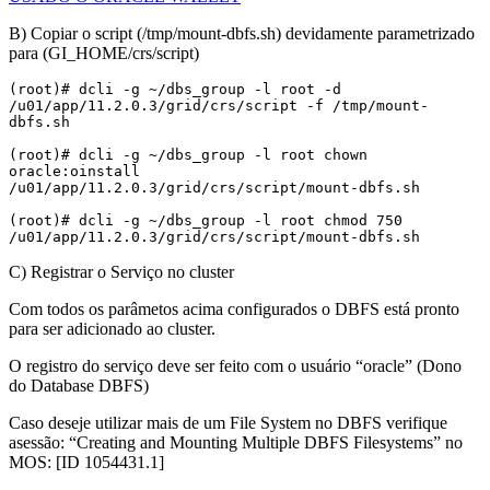
B) Copiar o script (/tmp/mount-dbfs.sh) devidamente parametrizado
para (GI_HOME/crs/script)
(root)# dcli -g ~/dbs_group -l root -d 
/u01/app/11.2.0.3/grid/crs/script -f /tmp/mount-
dbfs.sh

(root)# dcli -g ~/dbs_group -l root chown 
oracle:oinstall 
/u01/app/11.2.0.3/grid/crs/script/mount-dbfs.sh

(root)# dcli -g ~/dbs_group -l root chmod 750 
/u01/app/11.2.0.3/grid/crs/script/mount-dbfs.sh
C) Registrar o Serviço no cluster
Com todos os parâmetos acima configurados o DBFS está pronto
para ser adicionado ao cluster.
O registro do serviço deve ser feito com o usuário “oracle” (Dono
do Database DBFS)
Caso deseje utilizar mais de um File System no DBFS verifique
asessão: “Creating and Mounting Multiple DBFS Filesystems” no
MOS: [ID 1054431.1]