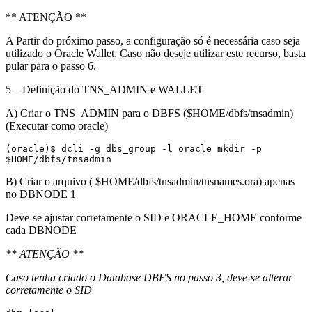
** ATENÇÃO **
A Partir do próximo passo, a configuração só é necessária caso seja
utilizado o Oracle Wallet. Caso não deseje utilizar este recurso, basta
pular para o passo 6.
5 – Definição do TNS_ADMIN e WALLET
A) Criar o TNS_ADMIN para o DBFS ($HOME/dbfs/tnsadmin)
(Executar como oracle)
(oracle)$ dcli -g dbs_group -l oracle mkdir -p 
$HOME/dbfs/tnsadmin
B) Criar o arquivo ( $HOME/dbfs/tnsadmin/tnsnames.ora) apenas
no DBNODE 1
Deve-se ajustar corretamente o SID e ORACLE_HOME conforme
cada DBNODE
** ATENÇÃO **
Caso tenha criado o Database DBFS no passo 3, deve-se alterar
corretamente o SID