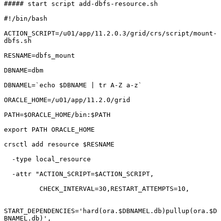
##### start script add-dbfs-resource.sh

#!/bin/bash

ACTION_SCRIPT=/u01/app/11.2.0.3/grid/crs/script/mount-
dbfs.sh

RESNAME=dbfs_mount

DBNAME=dbm

DBNAMEL=`echo $DBNAME | tr A-Z a-z`

ORACLE_HOME=/u01/app/11.2.0/grid

PATH=$ORACLE_HOME/bin:$PATH

export PATH ORACLE_HOME

crsctl add resource $RESNAME

  -type local_resource

  -attr "ACTION_SCRIPT=$ACTION_SCRIPT,

         CHECK_INTERVAL=30,RESTART_ATTEMPTS=10,

START_DEPENDENCIES='hard(ora.$DBNAMEL.db)pullup(ora.$D
BNAMEL.db)',
