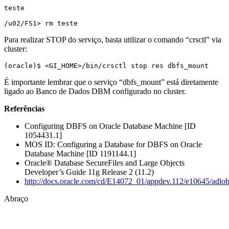
teste

/u02/FS1> rm teste
Para realizar STOP do serviço, basta utilizar o comando “crsctl” via
cluster:
(oracle)$ <GI_HOME>/bin/crsctl stop res dbfs_mount
É importante lembrar que o serviço “dbfs_mount” está diretamente
ligado ao Banco de Dados DBM configurado no cluster.
Referências
Configuring DBFS on Oracle Database Machine [ID
1054431.1]
MOS ID: Configuring a Database for DBFS on Oracle
Database Machine [ID 1191144.1]
Oracle® Database SecureFiles and Large Objects
Developer’s Guide 11g Release 2 (11.2)
http://docs.oracle.com/cd/E14072_01/appdev.112/e10645/adlo
Abraço