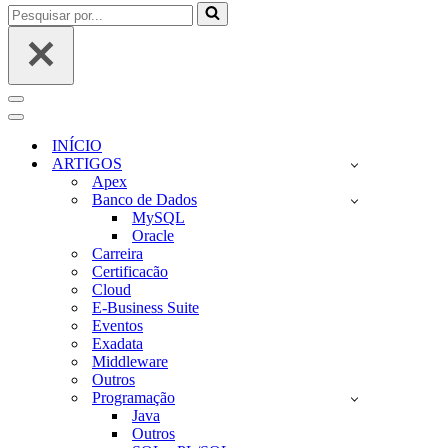
Pesquisar
por...
Menu
de
Menu
navegação
de
INÍCIO
navegação
ARTIGOS
Apex
Banco de Dados
MySQL
Oracle
Carreira
Certificacão
Cloud
E-Business Suite
Eventos
Exadata
Middleware
Outros
Programação
Java
Outros