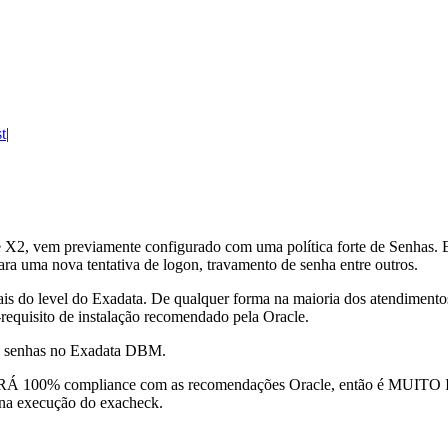
t
2, vem previamente configurado com uma política forte de Senhas. Ess
ara uma nova tentativa de logon, travamento de senha entre outros.
is do level do Exadata. De qualquer forma na maioria dos atendimento
requisito de instalação recomendado pela Oracle.
 de senhas no Exadata DBM.
STARÁ 100% compliance com as recomendações Oracle, então é MUITO
a na execução do exacheck.