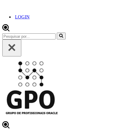
LOGIN
Pesquisar
por...