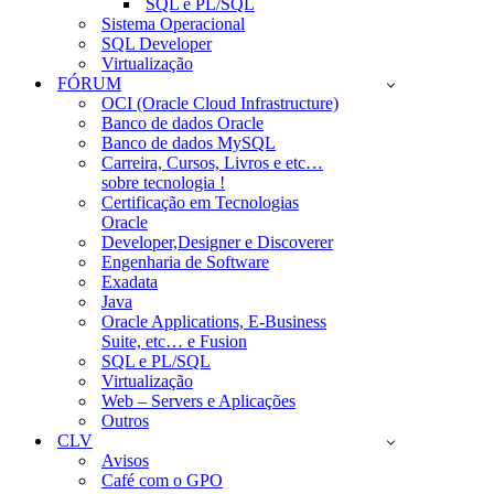
SQL e PL/SQL
Sistema Operacional
SQL Developer
Virtualização
FÓRUM
OCI (Oracle Cloud Infrastructure)
Banco de dados Oracle
Banco de dados MySQL
Carreira, Cursos, Livros e etc…
sobre tecnologia !
Certificação em Tecnologias
Oracle
Developer,Designer e Discoverer
Engenharia de Software
Exadata
Java
Oracle Applications, E-Business
Suite, etc… e Fusion
SQL e PL/SQL
Virtualização
Web – Servers e Aplicações
Outros
CLV
Avisos
Café com o GPO