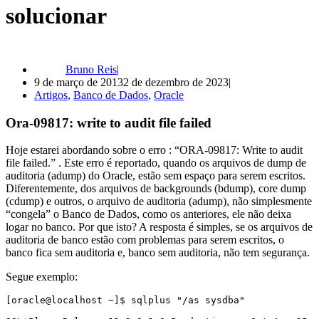
solucionar
Bruno Reis
9 de março de 2013
2 de dezembro de 2023
Artigos
,
Banco de Dados
,
Oracle
Ora-09817: write to audit file failed
Hoje estarei abordando sobre o erro : “ORA-09817: Write to audit
file failed.” . Este erro é reportado, quando os arquivos de dump de
auditoria (adump) do Oracle, estão sem espaço para serem escritos.
Diferentemente, dos arquivos de backgrounds (bdump), core dump
(cdump) e outros, o arquivo de auditoria (adump), não simplesmente
“congela” o Banco de Dados, como os anteriores, ele não deixa
logar no banco. Por que isto? A resposta é simples, se os arquivos de
auditoria de banco estão com problemas para serem escritos, o
banco fica sem auditoria e, banco sem auditoria, não tem segurança.
Segue exemplo:
[oracle@localhost ~]$ sqlplus "/as sysdba"
