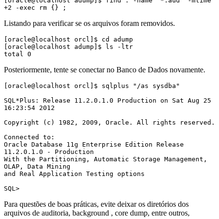
[oracle@localhost adump]$ find . -name "*.aud" -mtime 
+2 -exec rm {} ;
Listando para verificar se os arquivos foram removidos.
[oracle@localhost orcl]$ cd adump

[oracle@localhost adump]$ ls -ltr

total 0
Posteriormente, tente se conectar no Banco de Dados novamente.
[oracle@localhost orcl]$ sqlplus "/as sysdba"

SQL*Plus: Release 11.2.0.1.0 Production on Sat Aug 25 
16:23:54 2012

Copyright (c) 1982, 2009, Oracle. All rights reserved.

Connected to:

Oracle Database 11g Enterprise Edition Release 
11.2.0.1.0 - Production

With the Partitioning, Automatic Storage Management, 
OLAP, Data Mining

and Real Application Testing options

SQL>
Para questões de boas práticas, evite deixar os diretórios dos
arquivos de auditoria, background , core dump, entre outros,