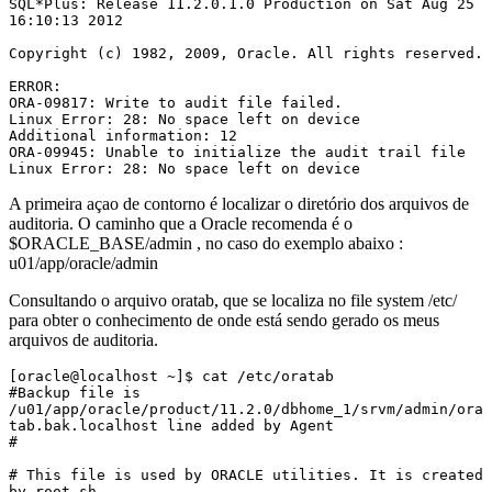
SQL*Plus: Release 11.2.0.1.0 Production on Sat Aug 25 
16:10:13 2012

Copyright (c) 1982, 2009, Oracle. All rights reserved.

ERROR:

ORA-09817: Write to audit file failed.

Linux Error: 28: No space left on device

Additional information: 12

ORA-09945: Unable to initialize the audit trail file

Linux Error: 28: No space left on device
A primeira açao de contorno é localizar o diretório dos arquivos de
auditoria. O caminho que a Oracle recomenda é o
$ORACLE_BASE/admin , no caso do exemplo abaixo :
u01/app/oracle/admin
Consultando o arquivo oratab, que se localiza no file system /etc/
para obter o conhecimento de onde está sendo gerado os meus
arquivos de auditoria.
[oracle@localhost ~]$ cat /etc/oratab

#Backup file is 
/u01/app/oracle/product/11.2.0/dbhome_1/srvm/admin/ora
tab.bak.localhost line added by Agent

#

# This file is used by ORACLE utilities. It is created 
by root.sh
