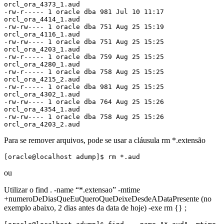
orcl_ora_4373_1.aud

-rw-r----- 1 oracle dba 981 Jul 10 11:17 
orcl_ora_4414_1.aud

-rw-rw---- 1 oracle dba 751 Aug 25 15:19 
orcl_ora_4116_1.aud

-rw-rw---- 1 oracle dba 751 Aug 25 15:25 
orcl_ora_4203_1.aud

-rw-r----- 1 oracle dba 759 Aug 25 15:25 
orcl_ora_4280_1.aud

-rw-r----- 1 oracle dba 758 Aug 25 15:25 
orcl_ora_4215_2.aud

-rw-r----- 1 oracle dba 981 Aug 25 15:25 
orcl_ora_4302_1.aud

-rw-rw---- 1 oracle dba 764 Aug 25 15:26 
orcl_ora_4354_1.aud

-rw-rw---- 1 oracle dba 758 Aug 25 15:26 
orcl_ora_4203_2.aud
Para se remover arquivos, pode se usar a cláusula rm *.extensão
[oracle@localhost adump]$ rm *.aud
ou
Utilizar o find . -name “*.extensao” -mtime
+numeroDeDiasQueEuQueroQueDeixeDesdeADataPresente (no
exemplo abaixo, 2 dias antes da data de hoje) -exe rm {} ;