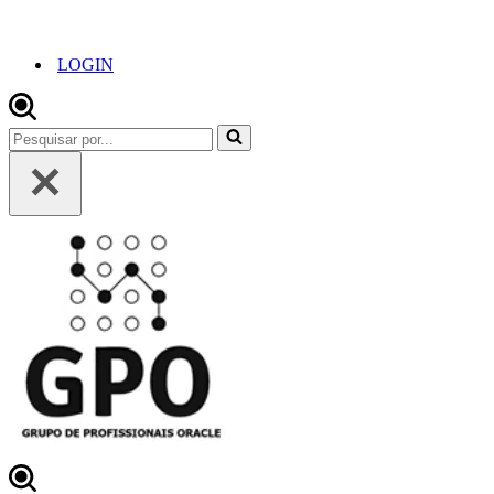
LOGIN
Pesquisar
por...