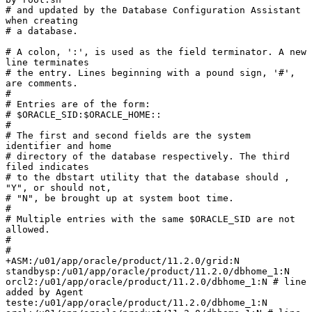
# and updated by the Database Configuration Assistant 
when creating

# a database.

# A colon, ':', is used as the field terminator. A new 
line terminates

# the entry. Lines beginning with a pound sign, '#', 
are comments.

#

# Entries are of the form:

# $ORACLE_SID:$ORACLE_HOME::

#

# The first and second fields are the system 
identifier and home

# directory of the database respectively. The third 
filed indicates

# to the dbstart utility that the database should , 
"Y", or should not,

# "N", be brought up at system boot time.

#

# Multiple entries with the same $ORACLE_SID are not 
allowed.

#

#

+ASM:/u01/app/oracle/product/11.2.0/grid:N

standbysp:/u01/app/oracle/product/11.2.0/dbhome_1:N

orcl2:/u01/app/oracle/product/11.2.0/dbhome_1:N # line 
added by Agent

teste:/u01/app/oracle/product/11.2.0/dbhome_1:N
