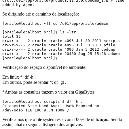
orcl:/u01/app/oracle/product/11.2.0/dbhome_1:N # line 
added by Agent
Se dirigindo até o caminho da localização:
[oracle@localhost ~]$ cd /u01/app/oracle/admin

[oracle@localhost orcl]$ ls -ltr

total 32

drwxr-x--- 2 oracle oracle 4096 Jul 30 2011 scripts

drwxr-x--- 2 oracle oracle 4096 Jul 30 2011 pfile

drwxr-x--- 2 oracle oracle 4096 Jan 5 2012 dpdump

drwxr-x--- 2 oracle oracle 20480 Aug 25 15:26 adump

[oracle@localhost orcl]$
Verificação do espaço disponível no ambiente:
Em linux *: df -h .
Em outros, pode se tentar *: df -gt .
*Ambas as consultas trazem o valor em GigaBytes.
[oracle@localhost scripts]$ df -h .

Filesystem Size Used Avail Use% Mounted on

/dev/sda5 11G 10G 9.5M 100% /
Verificamos que o file system está com 100% de utilização. Sendo
assim, abaixo segue a listagem dos arquivos: