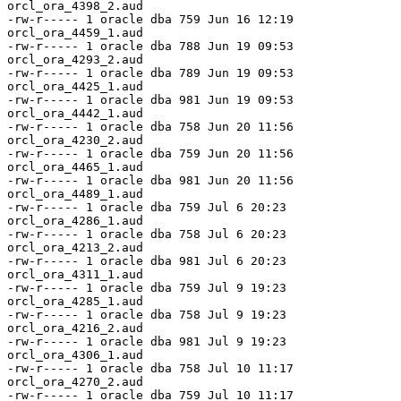
orcl_ora_4398_2.aud

-rw-r----- 1 oracle dba 759 Jun 16 12:19 
orcl_ora_4459_1.aud

-rw-r----- 1 oracle dba 788 Jun 19 09:53 
orcl_ora_4293_2.aud

-rw-r----- 1 oracle dba 789 Jun 19 09:53 
orcl_ora_4425_1.aud

-rw-r----- 1 oracle dba 981 Jun 19 09:53 
orcl_ora_4442_1.aud

-rw-r----- 1 oracle dba 758 Jun 20 11:56 
orcl_ora_4230_2.aud

-rw-r----- 1 oracle dba 759 Jun 20 11:56 
orcl_ora_4465_1.aud

-rw-r----- 1 oracle dba 981 Jun 20 11:56 
orcl_ora_4489_1.aud

-rw-r----- 1 oracle dba 759 Jul 6 20:23 
orcl_ora_4286_1.aud

-rw-r----- 1 oracle dba 758 Jul 6 20:23 
orcl_ora_4213_2.aud

-rw-r----- 1 oracle dba 981 Jul 6 20:23 
orcl_ora_4311_1.aud

-rw-r----- 1 oracle dba 759 Jul 9 19:23 
orcl_ora_4285_1.aud

-rw-r----- 1 oracle dba 758 Jul 9 19:23 
orcl_ora_4216_2.aud

-rw-r----- 1 oracle dba 981 Jul 9 19:23 
orcl_ora_4306_1.aud

-rw-r----- 1 oracle dba 758 Jul 10 11:17 
orcl_ora_4270_2.aud

-rw-r----- 1 oracle dba 759 Jul 10 11:17 