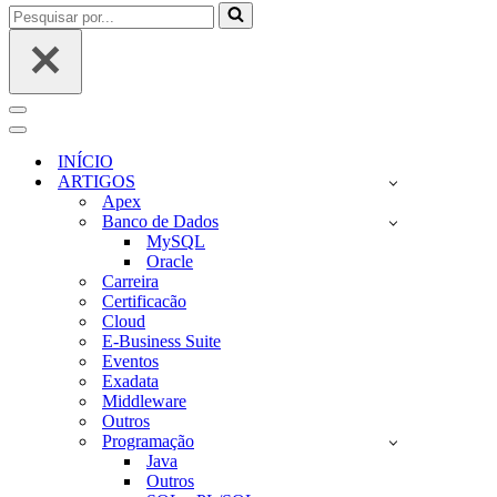
Pesquisar
por...
Menu
de
Menu
navegação
de
INÍCIO
navegação
ARTIGOS
Apex
Banco de Dados
MySQL
Oracle
Carreira
Certificacão
Cloud
E-Business Suite
Eventos
Exadata
Middleware
Outros
Programação
Java
Outros