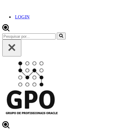
LOGIN
Pesquisar
por...