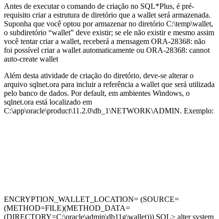
Antes de executar o comando de criação no SQL*Plus, é pré-
requisito criar a estrutura de diretório que a wallet será armazenada.
Suponha que você optou por armazenar no diretório C:\temp\wallet,
o subdiretório “wallet” deve existir; se ele não existir e mesmo assim
você tentar criar a wallet, receberá a mensagem ORA-28368: não
foi possível criar a wallet automaticamente ou ORA-28368: cannot
auto-create wallet
Além desta atividade de criação do diretório, deve-se alterar o
arquivo sqlnet.ora para incluir a referência a wallet que será utilizada
pelo banco de dados. Por default, em ambientes Windows, o
sqlnet.ora está localizado em
C:\app\oracle\product\11.2.0\db_1\NETWORK\ADMIN. Exemplo:
ENCRYPTION_WALLET_LOCATION= (SOURCE=
(METHOD=FILE)(METHOD_DATA=
(DIRECTORY=C:\oracle\admin\db11g\wallet))) SQL> alter system