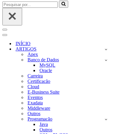
Pesquisar
por...
Menu
de
Menu
navegação
de
INÍCIO
navegação
ARTIGOS
Apex
Banco de Dados
MySQL
Oracle
Carreira
Certificacão
Cloud
E-Business Suite
Eventos
Exadata
Middleware
Outros
Programação
Java
Outros