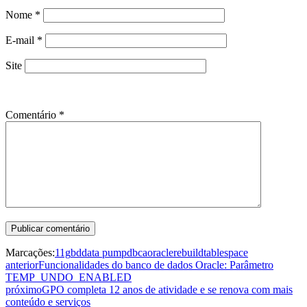
Nome
*
E-mail
*
Site
Comentário
*
Marcações:
11g
bd
data pump
dbca
oracle
rebuild
tablespace
anterior
Funcionalidades do banco de dados Oracle: Parâmetro
TEMP_UNDO_ENABLED
próximo
GPO completa 12 anos de atividade e se renova com mais
conteúdo e serviços