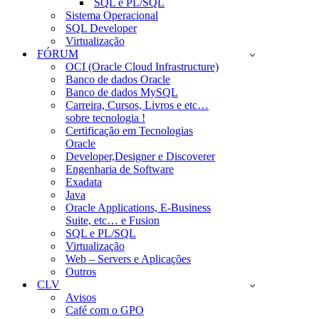
SQL e PL/SQL
Sistema Operacional
SQL Developer
Virtualização
FÓRUM
OCI (Oracle Cloud Infrastructure)
Banco de dados Oracle
Banco de dados MySQL
Carreira, Cursos, Livros e etc…
sobre tecnologia !
Certificação em Tecnologias
Oracle
Developer,Designer e Discoverer
Engenharia de Software
Exadata
Java
Oracle Applications, E-Business
Suite, etc… e Fusion
SQL e PL/SQL
Virtualização
Web – Servers e Aplicações
Outros
CLV
Avisos
Café com o GPO