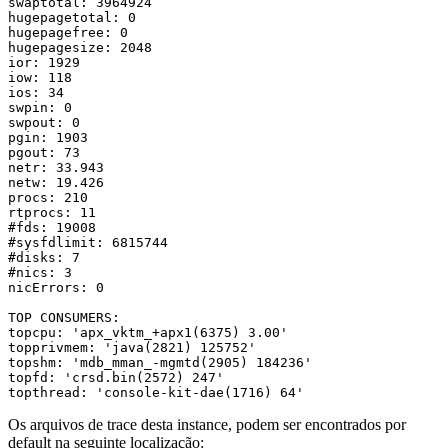
swaptotal: 3964924 
hugepagetotal: 0 
hugepagefree: 0 
hugepagesize: 2048 
ior: 1929 
iow: 118 
ios: 34 
swpin: 0 
swpout: 0 
pgin: 1903 
pgout: 73 
netr: 33.943 
netw: 19.426 
procs: 210 
rtprocs: 11 
#fds: 19008 
#sysfdlimit: 6815744 
#disks: 7 
#nics: 3 
nicErrors: 0
TOP CONSUMERS:
topcpu: 'apx_vktm_+apx1(6375) 3.00' 
topprivmem: 'java(2821) 125752' 
topshm: 'mdb_mman_-mgmtd(2905) 184236' 
topfd: 'crsd.bin(2572) 247' 
topthread: 'console-kit-dae(1716) 64'
Os arquivos de trace desta instance, podem ser encontrados por
default na seguinte localização: