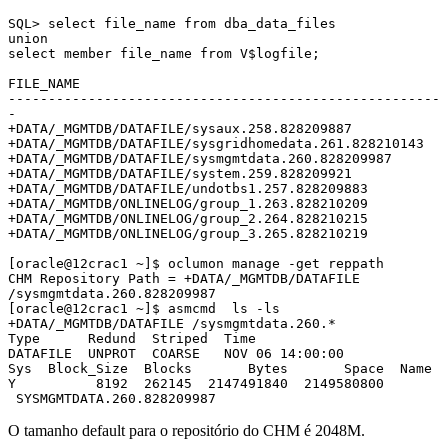
SQL> select file_name from dba_data_files 
union 
select member file_name from V$logfile;
FILE_NAME
------------------------------------------------------
-
+DATA/_MGMTDB/DATAFILE/sysaux.258.828209887
+DATA/_MGMTDB/DATAFILE/sysgridhomedata.261.828210143
+DATA/_MGMTDB/DATAFILE/sysmgmtdata.260.828209987
+DATA/_MGMTDB/DATAFILE/system.259.828209921
+DATA/_MGMTDB/DATAFILE/undotbs1.257.828209883
+DATA/_MGMTDB/ONLINELOG/group_1.263.828210209
+DATA/_MGMTDB/ONLINELOG/group_2.264.828210215
+DATA/_MGMTDB/ONLINELOG/group_3.265.828210219
[oracle@12crac1 ~]$ oclumon manage -get reppath
CHM Repository Path = +DATA/_MGMTDB/DATAFILE 
/sysmgmtdata.260.828209987
[oracle@12crac1 ~]$ asmcmd  ls -ls 
+DATA/_MGMTDB/DATAFILE /sysmgmtdata.260.*
Type      Redund  Striped  Time             
DATAFILE  UNPROT  COARSE   NOV 06 14:00:00  
Sys  Block_Size  Blocks       Bytes       Space  Name

Y          8192  262145  2147491840  2149580800 
 SYSMGMTDATA.260.828209987
O tamanho default para o repositório do CHM é 2048M.