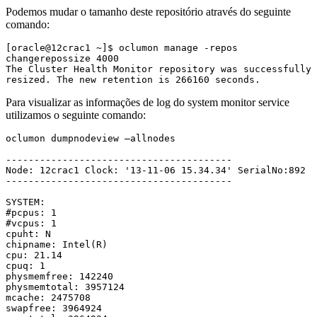
Podemos mudar o tamanho deste repositório através do seguinte
comando:
[oracle@12crac1 ~]$ oclumon manage -repos 
changerepossize 4000
The Cluster Health Monitor repository was successfully 
resized. The new retention is 266160 seconds.
Para visualizar as informações de log do system monitor service
utilizamos o seguinte comando:
oclumon dumpnodeview –allnodes
----------------------------------------
Node: 12crac1 Clock: '13-11-06 15.34.34' SerialNo:892 
----------------------------------------
SYSTEM:
#pcpus: 1 
#vcpus: 1 
cpuht: N 
chipname: Intel(R) 
cpu: 21.14 
cpuq: 1 
physmemfree: 142240 
physmemtotal: 3957124 
mcache: 2475708 
swapfree: 3964924 