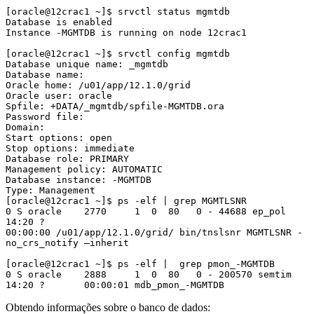
[oracle@12crac1 ~]$ srvctl status mgmtdb
Database is enabled
Instance -MGMTDB is running on node 12crac1
[oracle@12crac1 ~]$ srvctl config mgmtdb
Database unique name: _mgmtdb
Database name:
Oracle home: /u01/app/12.1.0/grid
Oracle user: oracle
Spfile: +DATA/_mgmtdb/spfile-MGMTDB.ora
Password file:
Domain:
Start options: open
Stop options: immediate
Database role: PRIMARY
Management policy: AUTOMATIC
Database instance: -MGMTDB
Type: Management
[oracle@12crac1 ~]$ ps -elf | grep MGMTLSNR
0 S oracle    2770     1  0  80   0 - 44688 ep_pol 
14:20 ?        
00:00:00 /u01/app/12.1.0/grid/ bin/tnslsnr MGMTLSNR -
no_crs_notify –inherit
[oracle@12crac1 ~]$ ps -elf |  grep pmon_-MGMTDB
0 S oracle    2888     1  0  80   0 - 200570 semtim 
14:20 ?       00:00:01 mdb_pmon_-MGMTDB
Obtendo informações sobre o banco de dados: