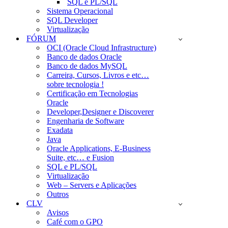
SQL e PL/SQL
Sistema Operacional
SQL Developer
Virtualização
FÓRUM
OCI (Oracle Cloud Infrastructure)
Banco de dados Oracle
Banco de dados MySQL
Carreira, Cursos, Livros e etc…
sobre tecnologia !
Certificação em Tecnologias
Oracle
Developer,Designer e Discoverer
Engenharia de Software
Exadata
Java
Oracle Applications, E-Business
Suite, etc… e Fusion
SQL e PL/SQL
Virtualização
Web – Servers e Aplicações
Outros
CLV
Avisos
Café com o GPO