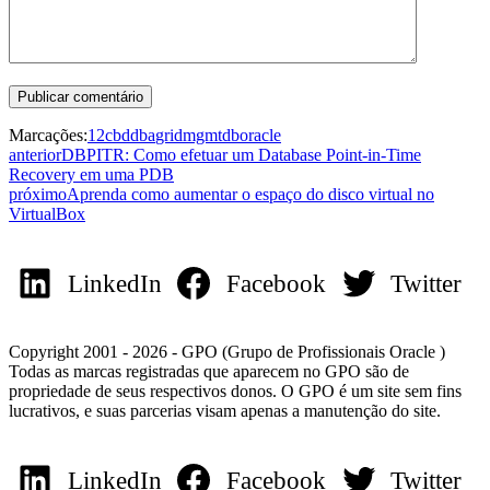
Marcações:
12c
bd
dba
grid
mgmtdb
oracle
anterior
DBPITR: Como efetuar um Database Point-in-Time
Recovery em uma PDB
próximo
Aprenda como aumentar o espaço do disco virtual no
VirtualBox
LinkedIn
Facebook
Twitter
Copyright 2001 - 2026 - GPO (Grupo de Profissionais Oracle )
Todas as marcas registradas que aparecem no GPO são de
propriedade de seus respectivos donos. O GPO é um site sem fins
lucrativos, e suas parcerias visam apenas a manutenção do site.
LinkedIn
Facebook
Twitter