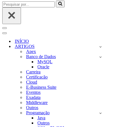
Pesquisar
por...
Menu
de
Menu
navegação
de
INÍCIO
navegação
ARTIGOS
Apex
Banco de Dados
MySQL
Oracle
Carreira
Certificacão
Cloud
E-Business Suite
Eventos
Exadata
Middleware
Outros
Programação
Java
Outros