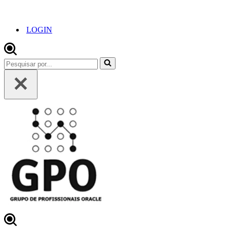
LOGIN
Pesquisar
por...