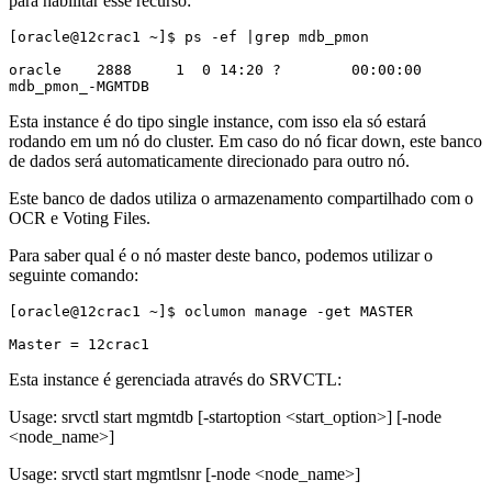
para habilitar esse recurso:
[oracle@12crac1 ~]$ ps -ef |grep mdb_pmon
oracle    2888     1  0 14:20 ?        00:00:00 
mdb_pmon_-MGMTDB
Esta instance é do tipo single instance, com isso ela só estará
rodando em um nó do cluster. Em caso do nó ficar down, este banco
de dados será automaticamente direcionado para outro nó.
Este banco de dados utiliza o armazenamento compartilhado com o
OCR e Voting Files.
Para saber qual é o nó master deste banco, podemos utilizar o
seguinte comando:
[oracle@12crac1 ~]$ oclumon manage -get MASTER
Master = 12crac1
Esta instance é gerenciada através do SRVCTL:
Usage: srvctl start mgmtdb [-startoption <start_option>] [-node
<node_name>]
Usage: srvctl start mgmtlsnr [-node <node_name>]