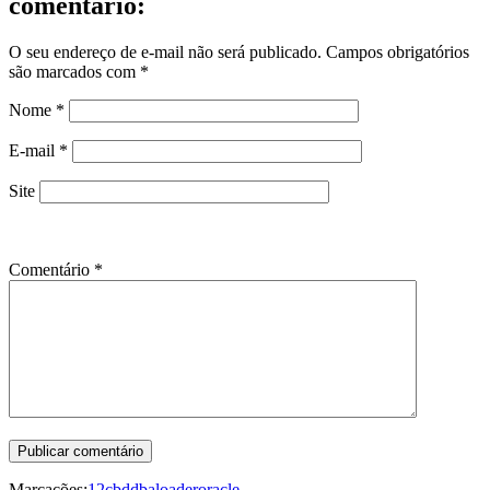
comentário:
O seu endereço de e-mail não será publicado.
Campos obrigatórios
são marcados com
*
Nome
*
E-mail
*
Site
Comentário
*
Marcações:
12c
bd
dba
loader
oracle