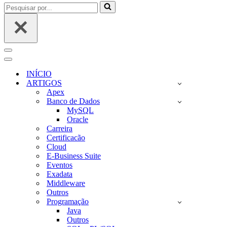
Pesquisar
por...
Menu
de
Menu
navegação
de
INÍCIO
navegação
ARTIGOS
Apex
Banco de Dados
MySQL
Oracle
Carreira
Certificacão
Cloud
E-Business Suite
Eventos
Exadata
Middleware
Outros
Programação
Java
Outros