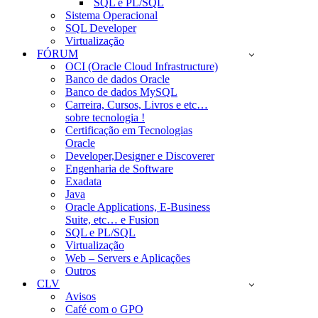
SQL e PL/SQL
Sistema Operacional
SQL Developer
Virtualização
FÓRUM
OCI (Oracle Cloud Infrastructure)
Banco de dados Oracle
Banco de dados MySQL
Carreira, Cursos, Livros e etc…
sobre tecnologia !
Certificação em Tecnologias
Oracle
Developer,Designer e Discoverer
Engenharia de Software
Exadata
Java
Oracle Applications, E-Business
Suite, etc… e Fusion
SQL e PL/SQL
Virtualização
Web – Servers e Aplicações
Outros
CLV
Avisos
Café com o GPO