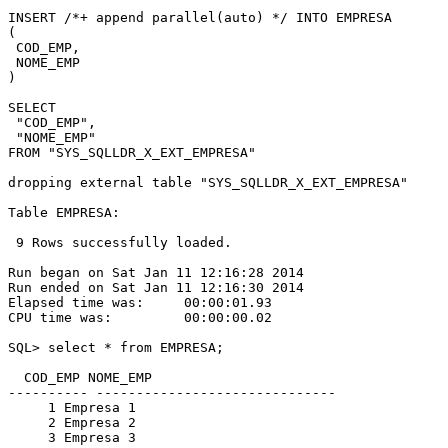
INSERT /*+ append parallel(auto) */ INTO EMPRESA 
(
 COD_EMP,
 NOME_EMP
)
SELECT 
 "COD_EMP",
 "NOME_EMP"
FROM "SYS_SQLLDR_X_EXT_EMPRESA"
dropping external table "SYS_SQLLDR_X_EXT_EMPRESA"
Table EMPRESA:
 9 Rows successfully loaded.
Run began on Sat Jan 11 12:16:28 2014
Run ended on Sat Jan 11 12:16:30 2014
Elapsed time was:     00:00:01.93
CPU time was:         00:00:00.02
SQL> select * from EMPRESA;
  COD_EMP NOME_EMP
---------- ------------------------------
     1 Empresa 1
     2 Empresa 2
     3 Empresa 3