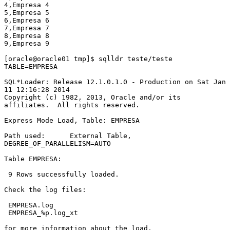
4,Empresa 4
5,Empresa 5
6,Empresa 6
7,Empresa 7
8,Empresa 8
9,Empresa 9
[oracle@oracle01 tmp]$ sqlldr teste/teste 
TABLE=EMPRESA
SQL*Loader: Release 12.1.0.1.0 - Production on Sat Jan 
11 12:16:28 2014
Copyright (c) 1982, 2013, Oracle and/or its 
affiliates.  All rights reserved.
Express Mode Load, Table: EMPRESA
Path used:      External Table, 
DEGREE_OF_PARALLELISM=AUTO
Table EMPRESA:
 9 Rows successfully loaded.
Check the log files:
 EMPRESA.log
 EMPRESA_%p.log_xt
for more information about the load.