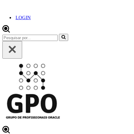
LOGIN
Pesquisar
por...