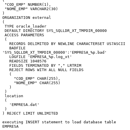
(
 "COD_EMP" NUMBER(1),
 "NOME_EMP" VARCHAR2(30)
)
ORGANIZATION external 
(
 TYPE oracle_loader
 DEFAULT DIRECTORY SYS_SQLLDR_XT_TMPDIR_00000
 ACCESS PARAMETERS 
 (
   RECORDS DELIMITED BY NEWLINE CHARACTERSET US7ASCII
   BADFILE 
'SYS_SQLLDR_XT_TMPDIR_00000':'EMPRESA_%p.bad'
   LOGFILE 'EMPRESA_%p.log_xt'
   READSIZE 1048576
   FIELDS TERMINATED BY "," LRTRIM 
   REJECT ROWS WITH ALL NULL FIELDS 
   (
     "COD_EMP" CHAR(255),
     "NOME_EMP" CHAR(255)
   )
 )
 location 
 (
   'EMPRESA.dat'
 )
) REJECT LIMIT UNLIMITED
executing INSERT statement to load database table 
EMPRESA