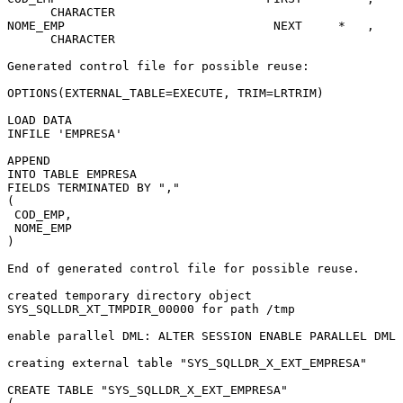
      CHARACTER            
NOME_EMP                             NEXT     *   , 
      CHARACTER            
Generated control file for possible reuse:
OPTIONS(EXTERNAL_TABLE=EXECUTE, TRIM=LRTRIM)
LOAD DATA
INFILE 'EMPRESA'
APPEND
INTO TABLE EMPRESA
FIELDS TERMINATED BY ","
(
 COD_EMP,
 NOME_EMP
)
End of generated control file for possible reuse.
created temporary directory object 
SYS_SQLLDR_XT_TMPDIR_00000 for path /tmp
enable parallel DML: ALTER SESSION ENABLE PARALLEL DML
creating external table "SYS_SQLLDR_X_EXT_EMPRESA"
CREATE TABLE "SYS_SQLLDR_X_EXT_EMPRESA" 