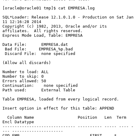
[oracle@oracle01 tmp]$ cat EMPRESA.log
SQL*Loader: Release 12.1.0.1.0 - Production on Sat Jan 
11 12:16:28 2014
Copyright (c) 1982, 2013, Oracle and/or its 
affiliates.  All rights reserved.
Express Mode Load, Table: EMPRESA
Data File:      EMPRESA.dat
 Bad File:     EMPRESA_%p.bad
 Discard File:  none specified
(Allow all discards)
Number to load: ALL
Number to skip: 0
Errors allowed: 50
Continuation:    none specified
Path used:      External Table
Table EMPRESA, loaded from every logical record.
Insert option in effect for this table: APPEND
  Column Name                  Position   Len  Term 
Encl Datatype
------------------------------ ---------- ----- ---- -
--- ---------------------
COD_EMP                             FIRST     *   , 