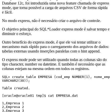
Database 12c, foi introduzida uma nova feature chamada de express
mode, que torna possível a carga de arquivos CSV de forma rápida
e fácil.
No modo express, não é necessário criar o arquivo de controle.
O objetivo principal do SQL*Loader express mode é salvar tempo e
diminuir o esforço.
Outro benefício do express mode, é que ele vai tentar utilizar o
mecanismo mais rápido para o carregamento dos arquivos de dados:
tabelas externas usando inserções paralelas com o hint append.
O express mode pode ser utilizado quando todas as colunas são do
tipo character, number ou datetime. E também é necessário que as
colunas estejam na mesma ordem em todos os registros.
SQL> create table EMPRESA (cod_emp NUMBER(1), nome_emp 
VARCHAR2(30));

Table created.
[oracle@oracle01 tmp]$ cat EMPRESA.dat 
1,Empresa 1
2,Empresa 2
3,Empresa 3