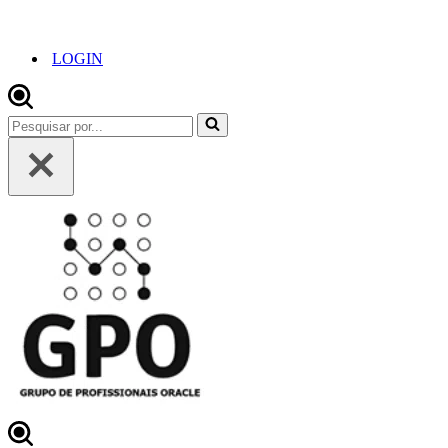
LOGIN
Pesquisar
por...