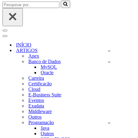
Pesquisar
por...
Menu
de
Menu
navegação
de
INÍCIO
navegação
ARTIGOS
Apex
Banco de Dados
MySQL
Oracle
Carreira
Certificacão
Cloud
E-Business Suite
Eventos
Exadata
Middleware
Outros
Programação
Java
Outros