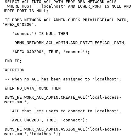
 SELECT ACL INTO ACL_PATH FROM DBA_NETWORK_ACLS
  WHERE HOST = 'localhost' AND LOWER_PORT IS NULL AND 
UPPER_PORT IS NULL;
 IF DBMS_NETWORK_ACL_ADMIN.CHECK_PRIVILEGE(ACL_PATH, 
'APEX_040200',
    'connect') IS NULL THEN
     DBMS_NETWORK_ACL_ADMIN.ADD_PRIVILEGE(ACL_PATH,
    'APEX_040200', TRUE, 'connect');
 END IF;
EXCEPTION
 -- When no ACL has been assigned to 'localhost'.
 WHEN NO_DATA_FOUND THEN
 DBMS_NETWORK_ACL_ADMIN.CREATE_ACL('local-access-
users.xml',
   'ACL that lets users to connect to localhost',
   'APEX_040200', TRUE, 'connect');
 DBMS_NETWORK_ACL_ADMIN.ASSIGN_ACL('local-access-
users.xml','localhost');