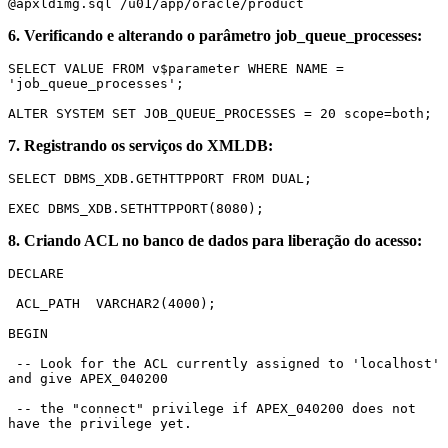
@apxldimg.sql /u01/app/oracle/product
6. Verificando e alterando o parâmetro job_queue_processes:
SELECT VALUE FROM v$parameter WHERE NAME = 
'job_queue_processes';
ALTER SYSTEM SET JOB_QUEUE_PROCESSES = 20 scope=both;
7. Registrando os serviços do XMLDB:
SELECT DBMS_XDB.GETHTTPPORT FROM DUAL;
EXEC DBMS_XDB.SETHTTPPORT(8080);
8. Criando ACL no banco de dados para liberação do acesso:
DECLARE
 ACL_PATH  VARCHAR2(4000);
BEGIN
 -- Look for the ACL currently assigned to 'localhost' 
and give APEX_040200
 -- the "connect" privilege if APEX_040200 does not 
have the privilege yet.