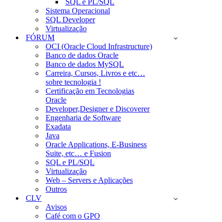
SQL e PL/SQL
Sistema Operacional
SQL Developer
Virtualização
FÓRUM
OCI (Oracle Cloud Infrastructure)
Banco de dados Oracle
Banco de dados MySQL
Carreira, Cursos, Livros e etc…
sobre tecnologia !
Certificação em Tecnologias
Oracle
Developer,Designer e Discoverer
Engenharia de Software
Exadata
Java
Oracle Applications, E-Business
Suite, etc… e Fusion
SQL e PL/SQL
Virtualização
Web – Servers e Aplicações
Outros
CLV
Avisos
Café com o GPO