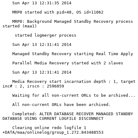
    Sun Apr 13 12:31:35 2014

    MRP0 started with pid=48, OS id=11062

    MRP0: Background Managed Standby Recovery process 
started (maa1)

     started logmerger process

    Sun Apr 13 12:31:41 2014

    Managed Standby Recovery starting Real Time Apply

    Parallel Media Recovery started with 2 slaves

    Sun Apr 13 12:31:41 2014

    Media Recovery start incarnation depth : 1, target 
inc# : 2, irscn : 2596059

    Waiting for all non-current ORLs to be archived...

    All non-current ORLs have been archived.

    Completed: ALTER DATABASE RECOVER MANAGED STANDBY 
DATABASE USING CURRENT LOGFILE DISCONNECT

    Clearing online redo logfile 1 
+DATA/maa/onlinelog/group_1.272.843488553
