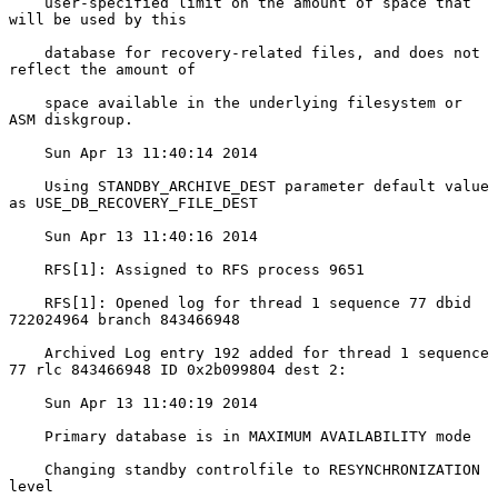
    user-specified limit on the amount of space that 
will be used by this

    database for recovery-related files, and does not 
reflect the amount of

    space available in the underlying filesystem or 
ASM diskgroup.

    Sun Apr 13 11:40:14 2014

    Using STANDBY_ARCHIVE_DEST parameter default value 
as USE_DB_RECOVERY_FILE_DEST

    Sun Apr 13 11:40:16 2014

    RFS[1]: Assigned to RFS process 9651

    RFS[1]: Opened log for thread 1 sequence 77 dbid 
722024964 branch 843466948

    Archived Log entry 192 added for thread 1 sequence 
77 rlc 843466948 ID 0x2b099804 dest 2:

    Sun Apr 13 11:40:19 2014

    Primary database is in MAXIMUM AVAILABILITY mode

    Changing standby controlfile to RESYNCHRONIZATION 
level
