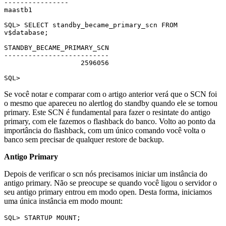
----------------

maastb1

SQL> SELECT standby_became_primary_scn FROM 
v$database;

STANDBY_BECAME_PRIMARY_SCN

--------------------------

                   2596056

SQL>
Se você notar e comparar com o artigo anterior verá que o SCN foi
o mesmo que apareceu no alertlog do standby quando ele se tornou
primary. Este SCN é fundamental para fazer o resintate do antigo
primary, com ele fazemos o flashback do banco. Volto ao ponto da
importância do flashback, com um único comando você volta o
banco sem precisar de qualquer restore de backup.
Antigo Primary
Depois de verificar o scn nós precisamos iniciar um instância do
antigo primary. Não se preocupe se quando você ligou o servidor o
seu antigo primary entrou em modo open. Desta forma, iniciamos
uma única instância em modo mount:
SQL> STARTUP MOUNT;
