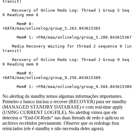
transit)

    Recovery of Online Redo Log: Thread 1 Group 5 Seq 
9 Reading mem 0

      Mem# 0: 
+DATA/maa/onlinelog/group_5.263.843615365

      Mem# 1: +FRA/maa/onlinelog/group_5.289.843615367

    Media Recovery Waiting for thread 2 sequence 9 (in 
transit)

    Recovery of Online Redo Log: Thread 2 Group 9 Seq 
9 Reading mem 0

      Mem# 0: 
+DATA/maa/onlinelog/group_9.256.843615389

      Mem# 1: +FRA/maa/onlinelog/group_9.504.843615389
No alertlog da standby temos algumas informações importantes.
Primeiro o banco iniciou o recover (RECOVER) para ser standby
(MANAGED STANDBY DATABASE) e com real-time apply
(USING CURRENT LOGFILE). No alertlog vimos que ele
detectou o “End-Of-Redo” nas duas threads de redo e aplicou os
archives recebidos previamente. Observe que os redologs fora
reiniciados (ele é standby e não necessita deles agora).