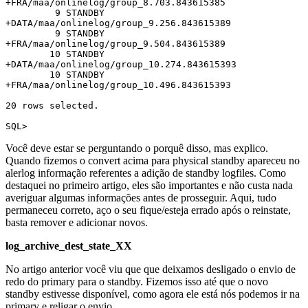
+FRA/maa/onlinelog/group_8.703.843615385

         9 STANDBY 
+DATA/maa/onlinelog/group_9.256.843615389

         9 STANDBY 
+FRA/maa/onlinelog/group_9.504.843615389

        10 STANDBY 
+DATA/maa/onlinelog/group_10.274.843615393

        10 STANDBY 
+FRA/maa/onlinelog/group_10.496.843615393

20 rows selected.

SQL>
Você deve estar se perguntando o porquê disso, mas explico.
Quando fizemos o convert acima para physical standby apareceu no
alerlog informação referentes a adição de standby logfiles. Como
destaquei no primeiro artigo, eles são importantes e não custa nada
averiguar algumas informações antes de prosseguir. Aqui, tudo
permaneceu correto, aço o seu fique/esteja errado após o reinstate,
basta remover e adicionar novos.
log_archive_dest_state_XX
No artigo anterior você viu que que deixamos desligado o envio de
redo do primary para o standby. Fizemos isso até que o novo
standby estivesse disponível, como agora ele está nós podemos ir na
primary e religar o envio.