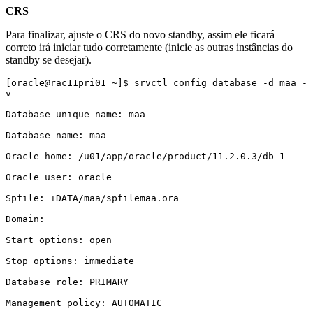
CRS
Para finalizar, ajuste o CRS do novo standby, assim ele ficará
correto irá iniciar tudo corretamente (inicie as outras instâncias do
standby se desejar).
[oracle@rac11pri01 ~]$ srvctl config database -d maa -
v

Database unique name: maa

Database name: maa

Oracle home: /u01/app/oracle/product/11.2.0.3/db_1

Oracle user: oracle

Spfile: +DATA/maa/spfilemaa.ora

Domain:

Start options: open

Stop options: immediate

Database role: PRIMARY

Management policy: AUTOMATIC
