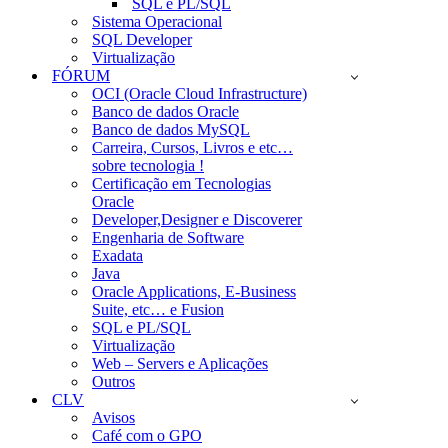
SQL e PL/SQL
Sistema Operacional
SQL Developer
Virtualização
FÓRUM
OCI (Oracle Cloud Infrastructure)
Banco de dados Oracle
Banco de dados MySQL
Carreira, Cursos, Livros e etc…
sobre tecnologia !
Certificação em Tecnologias
Oracle
Developer,Designer e Discoverer
Engenharia de Software
Exadata
Java
Oracle Applications, E-Business
Suite, etc… e Fusion
SQL e PL/SQL
Virtualização
Web – Servers e Aplicações
Outros
CLV
Avisos
Café com o GPO