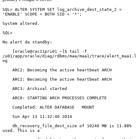
SQL> ALTER SYSTEM SET log_archive_dest_state_2 = 
'ENABLE' SCOPE = BOTH SID = '*';

System altered.

SQL>

No alert da standby:

    [oracle@rac11pri01 ~]$ tail -f 
/u01/app/oracle/diag/rdbms/maa/maa1/trace/alert_maa1.l
og

    ARC2: Becoming the active heartbeat ARCH

    ARC2: Becoming the active heartbeat ARCH

    ARC3: Archival started

    ARC0: STARTING ARCH PROCESSES COMPLETE

    Completed: ALTER DATABASE   MOUNT

    Sun Apr 13 11:32:40 2014

    db_recovery_file_dest_size of 10240 MB is 11.88% 
used. This is a
