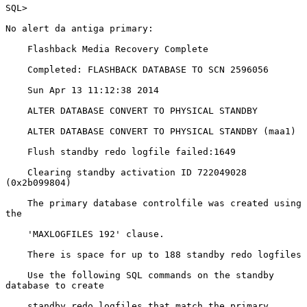
SQL>

No alert da antiga primary:

    Flashback Media Recovery Complete

    Completed: FLASHBACK DATABASE TO SCN 2596056

    Sun Apr 13 11:12:38 2014

    ALTER DATABASE CONVERT TO PHYSICAL STANDBY

    ALTER DATABASE CONVERT TO PHYSICAL STANDBY (maa1)

    Flush standby redo logfile failed:1649

    Clearing standby activation ID 722049028 
(0x2b099804)

    The primary database controlfile was created using 
the

    'MAXLOGFILES 192' clause.

    There is space for up to 188 standby redo logfiles

    Use the following SQL commands on the standby 
database to create

    standby redo logfiles that match the primary 