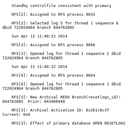
    Standby controlfile consistent with primary

    RFS[2]: Assigned to RFS process 9655

    RFS[2]: Selected log 5 for thread 1 sequence 6 
dbid 722024964 branch 844762805

    Sun Apr 13 11:40:22 2014

    RFS[3]: Assigned to RFS process 9666

    RFS[3]: Opened log for thread 1 sequence 2 dbid 
722024964 branch 844762805

    Sun Apr 13 11:40:22 2014

    RFS[4]: Assigned to RFS process 9664

    RFS[4]: Opened log for thread 1 sequence 1 dbid 
722024964 branch 844762805

    RFS[3]: New Archival REDO Branch(resetlogs_id): 
844762805  Prior: 843466948

    RFS[3]: Archival Activation ID: 0x2b1c0c3f 
Current: 0x0

    RFS[3]: Effect of primary database OPEN RESETLOGS
