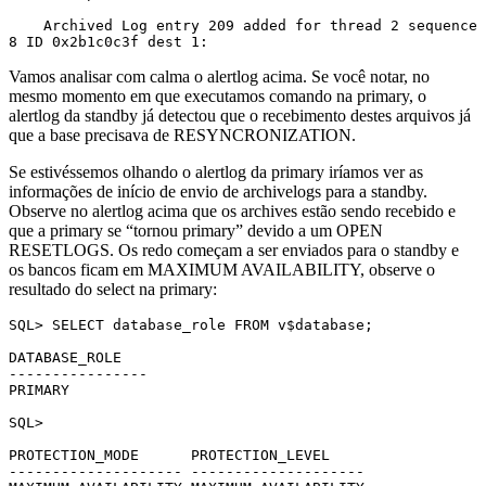
    Archived Log entry 209 added for thread 2 sequence 
8 ID 0x2b1c0c3f dest 1:
Vamos analisar com calma o alertlog acima. Se você notar, no
mesmo momento em que executamos comando na primary, o
alertlog da standby já detectou que o recebimento destes arquivos já
que a base precisava de RESYNCRONIZATION.
Se estivéssemos olhando o alertlog da primary iríamos ver as
informações de início de envio de archivelogs para a standby.
Observe no alertlog acima que os archives estão sendo recebido e
que a primary se “tornou primary” devido a um OPEN
RESETLOGS. Os redo começam a ser enviados para o standby e
os bancos ficam em MAXIMUM AVAILABILITY, observe o
resultado do select na primary:
SQL> SELECT database_role FROM v$database;

DATABASE_ROLE

----------------

PRIMARY

SQL>

PROTECTION_MODE      PROTECTION_LEVEL

-------------------- --------------------
