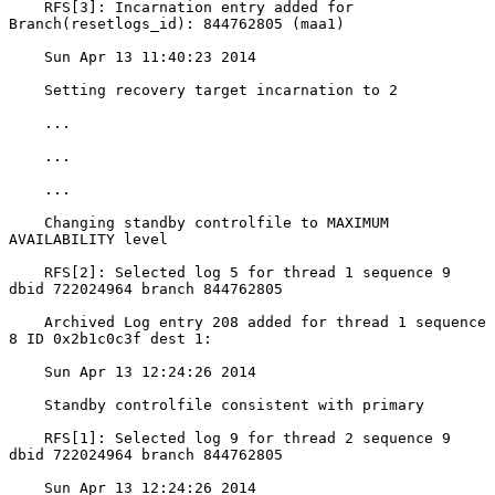
    RFS[3]: Incarnation entry added for 
Branch(resetlogs_id): 844762805 (maa1)

    Sun Apr 13 11:40:23 2014

    Setting recovery target incarnation to 2

    ...

    ...

    ...

    Changing standby controlfile to MAXIMUM 
AVAILABILITY level

    RFS[2]: Selected log 5 for thread 1 sequence 9 
dbid 722024964 branch 844762805

    Archived Log entry 208 added for thread 1 sequence 
8 ID 0x2b1c0c3f dest 1:

    Sun Apr 13 12:24:26 2014

    Standby controlfile consistent with primary

    RFS[1]: Selected log 9 for thread 2 sequence 9 
dbid 722024964 branch 844762805

    Sun Apr 13 12:24:26 2014
