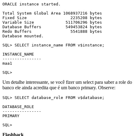
ORACLE instance started.

Total System Global Area 1068937216 bytes

Fixed Size                  2235208 bytes

Variable Size             511706296 bytes

Database Buffers          549453824 bytes

Redo Buffers                5541888 bytes

Database mounted.

SQL> SELECT instance_name FROM v$instance;

INSTANCE_NAME

----------------

maa1

SQL>
Um detalhe interessante, se você fizer um select para saber a role do
banco ele ainda acredita que é um banco primary. Observe:
SQL> SELECT database_role FROM v$database;

DATABASE_ROLE

----------------

PRIMARY

SQL>
Flashback