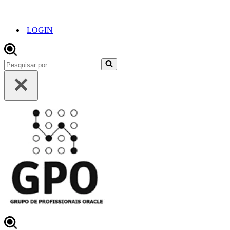
LOGIN
Pesquisar
por...