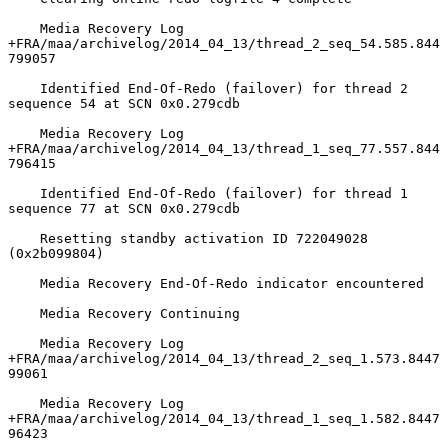
    Media Recovery Log 
+FRA/maa/archivelog/2014_04_13/thread_2_seq_54.585.844
799057

    Identified End-Of-Redo (failover) for thread 2 
sequence 54 at SCN 0x0.279cdb

    Media Recovery Log 
+FRA/maa/archivelog/2014_04_13/thread_1_seq_77.557.844
796415

    Identified End-Of-Redo (failover) for thread 1 
sequence 77 at SCN 0x0.279cdb

    Resetting standby activation ID 722049028 
(0x2b099804)

    Media Recovery End-Of-Redo indicator encountered

    Media Recovery Continuing

    Media Recovery Log 
+FRA/maa/archivelog/2014_04_13/thread_2_seq_1.573.8447
99061

    Media Recovery Log 
+FRA/maa/archivelog/2014_04_13/thread_1_seq_1.582.8447
96423
