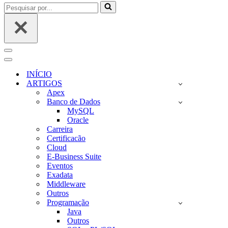
Pesquisar
por...
Menu
de
Menu
navegação
de
INÍCIO
navegação
ARTIGOS
Apex
Banco de Dados
MySQL
Oracle
Carreira
Certificacão
Cloud
E-Business Suite
Eventos
Exadata
Middleware
Outros
Programação
Java
Outros