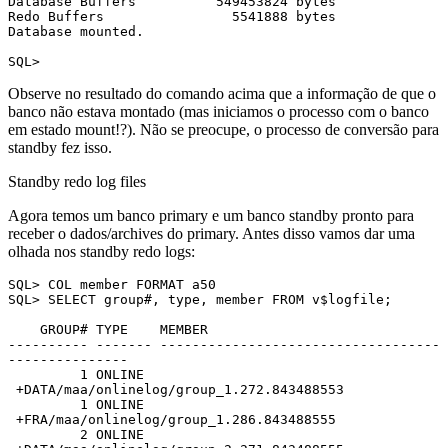
Database Buffers          549453824 bytes

Redo Buffers                5541888 bytes

Database mounted.

SQL>
Observe no resultado do comando acima que a informação de que o
banco não estava montado (mas iniciamos o processo com o banco
em estado mount!?). Não se preocupe, o processo de conversão para
standby fez isso.
Standby redo log files
Agora temos um banco primary e um banco standby pronto para
receber o dados/archives do primary. Antes disso vamos dar uma
olhada nos standby redo logs:
SQL> COL member FORMAT a50

SQL> SELECT group#, type, member FROM v$logfile;

    GROUP# TYPE    MEMBER

---------- ------- -----------------------------------
---------------

         1 ONLINE 
 +DATA/maa/onlinelog/group_1.272.843488553

         1 ONLINE 
 +FRA/maa/onlinelog/group_1.286.843488555

         2 ONLINE 