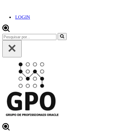
LOGIN
Pesquisar
por...