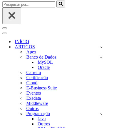
Pesquisar
por...
Menu
de
Menu
navegação
de
INÍCIO
navegação
ARTIGOS
Apex
Banco de Dados
MySQL
Oracle
Carreira
Certificacão
Cloud
E-Business Suite
Eventos
Exadata
Middleware
Outros
Programação
Java
Outros