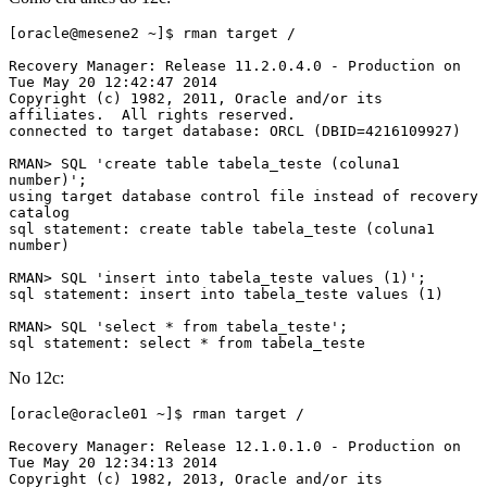
[oracle@mesene2 ~]$ rman target /

Recovery Manager: Release 11.2.0.4.0 - Production on 
Tue May 20 12:42:47 2014

Copyright (c) 1982, 2011, Oracle and/or its 
affiliates.  All rights reserved.

connected to target database: ORCL (DBID=4216109927)

RMAN> SQL 'create table tabela_teste (coluna1 
number)';

using target database control file instead of recovery 
catalog

sql statement: create table tabela_teste (coluna1 
number)

RMAN> SQL 'insert into tabela_teste values (1)';

sql statement: insert into tabela_teste values (1)

RMAN> SQL 'select * from tabela_teste';

sql statement: select * from tabela_teste
No 12c:
[oracle@oracle01 ~]$ rman target / 

Recovery Manager: Release 12.1.0.1.0 - Production on 
Tue May 20 12:34:13 2014

Copyright (c) 1982, 2013, Oracle and/or its 