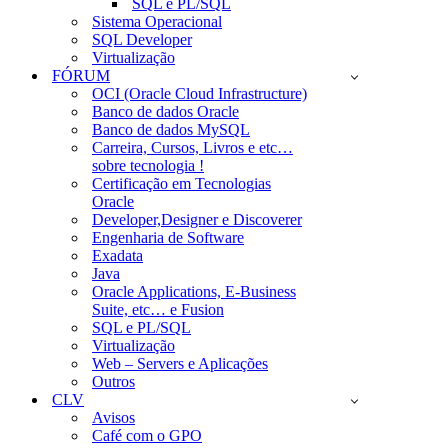
SQL e PL/SQL
Sistema Operacional
SQL Developer
Virtualização
FÓRUM
OCI (Oracle Cloud Infrastructure)
Banco de dados Oracle
Banco de dados MySQL
Carreira, Cursos, Livros e etc…
sobre tecnologia !
Certificação em Tecnologias
Oracle
Developer,Designer e Discoverer
Engenharia de Software
Exadata
Java
Oracle Applications, E-Business
Suite, etc… e Fusion
SQL e PL/SQL
Virtualização
Web – Servers e Aplicações
Outros
CLV
Avisos
Café com o GPO