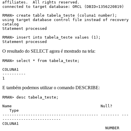
affiliates.  All rights reserved.

connected to target database: ORCL (DBID=1356220819)

RMAN> create table tabela_teste (coluna1 number);

using target database control file instead of recovery 
catalog

Statement processed

RMAN> insert into tabela_teste values (1);

Statement processed
O resultado do SELECT agora é mostrado na tela:
RMAN> select * from tabela_teste;  

COLUNA1

----------         

1
E também podemos utilizar o comando DESCRIBE:
RMAN> desc tabela_teste;

Name                                      Null? 
   Type 

----------------------------------------- -------- ---
------------------------- 

COLUNA1 