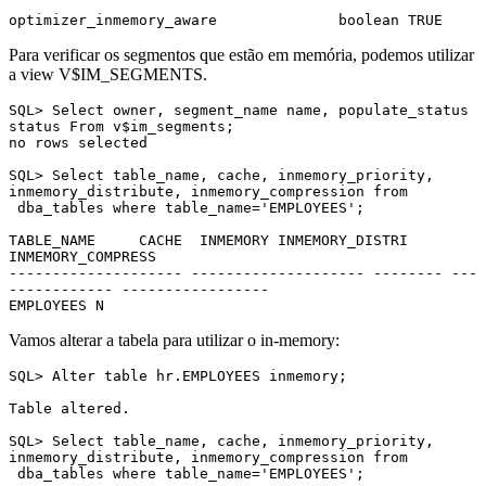
optimizer_inmemory_aware              boolean TRUE
Para verificar os segmentos que estão em memória, podemos utilizar
a view V$IM_SEGMENTS.
SQL> Select owner, segment_name name, populate_status 
status From v$im_segments;

no rows selected

SQL> Select table_name, cache, inmemory_priority, 
inmemory_distribute, inmemory_compression from 
 dba_tables where table_name='EMPLOYEES';

TABLE_NAME     CACHE  INMEMORY INMEMORY_DISTRI 
INMEMORY_COMPRESS

-------------------- -------------------- -------- ---
------------ -----------------

EMPLOYEES N
Vamos alterar a tabela para utilizar o in-memory:
SQL> Alter table hr.EMPLOYEES inmemory;

Table altered.

SQL> Select table_name, cache, inmemory_priority, 
inmemory_distribute, inmemory_compression from 
 dba_tables where table_name='EMPLOYEES';
