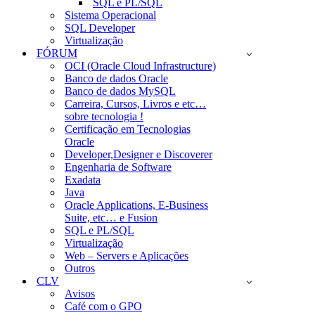
SQL e PL/SQL
Sistema Operacional
SQL Developer
Virtualização
FÓRUM
OCI (Oracle Cloud Infrastructure)
Banco de dados Oracle
Banco de dados MySQL
Carreira, Cursos, Livros e etc…
sobre tecnologia !
Certificação em Tecnologias
Oracle
Developer,Designer e Discoverer
Engenharia de Software
Exadata
Java
Oracle Applications, E-Business
Suite, etc… e Fusion
SQL e PL/SQL
Virtualização
Web – Servers e Aplicações
Outros
CLV
Avisos
Café com o GPO