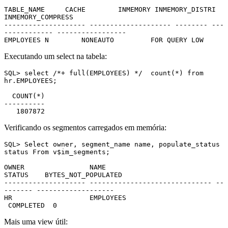
TABLE_NAME     CACHE        INMEMORY INMEMORY_DISTRI 
INMEMORY_COMPRESS

-------------------- -------------------- -------- ---
------------ -----------------

EMPLOYEES N        NONEAUTO         FOR QUERY LOW
Executando um select na tabela:
SQL> select /*+ full(EMPLOYEES) */  count(*) from 
hr.EMPLOYEES;

  COUNT(*)

----------

   1807872
Verificando os segmentos carregados em memória:
SQL> Select owner, segment_name name, populate_status 
status From v$im_segments;

OWNER                NAME                           
STATUS    BYTES_NOT_POPULATED

-------------------- ------------------------------ --
------- -------------------

HR                   EMPLOYEES                     
 COMPLETED  0
Mais uma view útil: