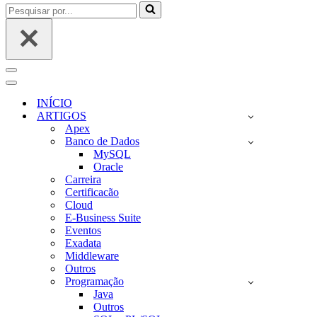
Pesquisar
por...
Menu
de
Menu
navegação
de
INÍCIO
navegação
ARTIGOS
Apex
Banco de Dados
MySQL
Oracle
Carreira
Certificacão
Cloud
E-Business Suite
Eventos
Exadata
Middleware
Outros
Programação
Java
Outros