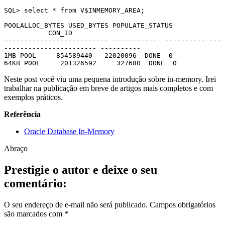
SQL> select * from V$INMEMORY_AREA;

POOLALLOC_BYTES USED_BYTES POPULATE_STATUS 
           CON_ID

-------------------------- -----------  ---------- ---
----------------------- ----------

1MB POOL     854589440   22020096  DONE  0

64KB POOL     201326592     327680  DONE  0
Neste post você viu uma pequena introdução sobre in-memory. Irei
trabalhar na publicação em breve de artigos mais completos e com
exemplos práticos.
Referência
Oracle Database In-Memory
Abraço
Prestigie o autor e deixe o seu
comentário:
O seu endereço de e-mail não será publicado.
Campos obrigatórios
são marcados com
*