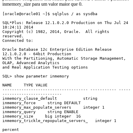
inmemory_size para um valor maior que 0.
[oracle@oracle01 ~]$ sqlplus / as sysdba

SQL*Plus: Release 12.1.0.2.0 Production on Thu Jul 24 
10:24:11 2014

Copyright (c) 1982, 2014, Oracle.  All rights 
reserved.

Connected to:

Oracle Database 12c Enterprise Edition Release 
12.1.0.2.0 - 64bit Production

With the Partitioning, Automatic Storage Management, 
OLAP, Advanced Analytics

and Real Application Testing options

SQL> show parameter inmemory

NAME     TYPE VALUE

------------------------------------ ----------- -----
-------------------------

inmemory_clause_default           string

inmemory_force     string DEFAULT

inmemory_max_populate_servers     integer 1

inmemory_query     string ENABLE

inmemory_size     big integer  1G

inmemory_trickle_repopulate_servers_   integer 1

percent
