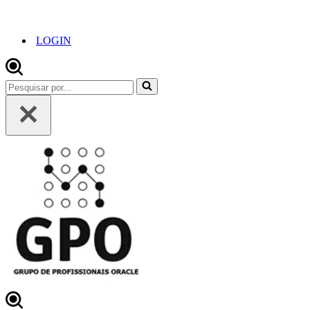
LOGIN
Pesquisar
por...