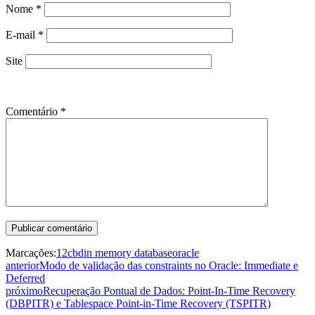
Nome
*
E-mail
*
Site
Comentário
*
Marcações:
12c
bd
in memory database
oracle
anterior
Modo de validação das constraints no Oracle: Immediate e
Deferred
próximo
Recuperação Pontual de Dados: Point-In-Time Recovery
(DBPITR) e Tablespace Point-in-Time Recovery (TSPITR)