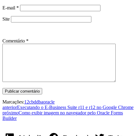
E-mail
*
Site
Comentário
*
Marcações:
12c
bd
dba
oracle
anterior
Executando o E-Business Suite r11 e r12 no Google Chrome
próximo
​Como exibir imagem no navegador pelo Oracle Forms
Builder