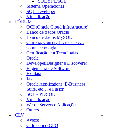
SQL e PL/SQL
Sistema Operacional
SQL Developer
Virtualização
FÓRUM
OCI (Oracle Cloud Infrastructure)
Banco de dados Oracle
Banco de dados MySQL
Carreira, Cursos, Livros e etc…
sobre tecnologia !
Certificação em Tecnologias
Oracle
Developer,Designer e Discoverer
Engenharia de Software
Exadata
Java
Oracle Applications, E-Business
Suite, etc… e Fusion
SQL e PL/SQL
Virtualização
Web – Servers e Aplicações
Outros
CLV
Avisos
Café com o GPO