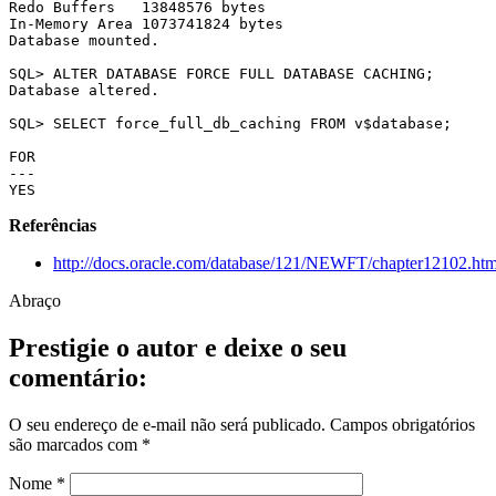
Redo Buffers   13848576 bytes

In-Memory Area 1073741824 bytes

Database mounted.  

SQL> ALTER DATABASE FORCE FULL DATABASE CACHING;

Database altered.

SQL> SELECT force_full_db_caching FROM v$database;

FOR

---

YES
Referências
http://docs.oracle.com/database/121/NEWFT/chapter12102
Abraço
Prestigie o autor e deixe o seu
comentário:
O seu endereço de e-mail não será publicado.
Campos obrigatórios
são marcados com
*
Nome
*