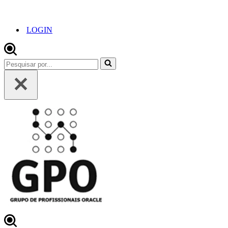
LOGIN
Pesquisar
por...