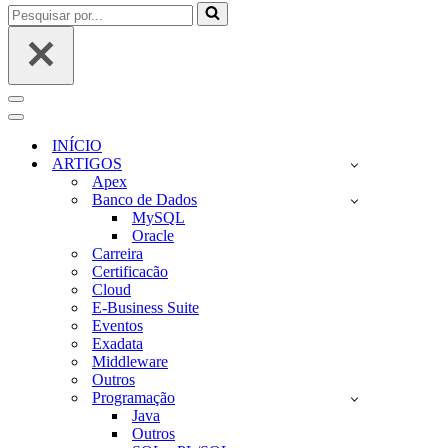
Pesquisar
por...
Menu
de
Menu
navegação
de
INÍCIO
navegação
ARTIGOS
Apex
Banco de Dados
MySQL
Oracle
Carreira
Certificacão
Cloud
E-Business Suite
Eventos
Exadata
Middleware
Outros
Programação
Java
Outros