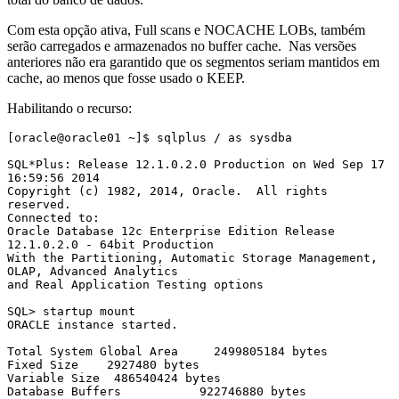
Com esta opção ativa, Full scans e NOCACHE LOBs, também
serão carregados e armazenados no buffer cache. Nas versões
anteriores não era garantido que os segmentos seriam mantidos em
cache, ao menos que fosse usado o KEEP.
Habilitando o recurso:
[oracle@oracle01 ~]$ sqlplus / as sysdba

SQL*Plus: Release 12.1.0.2.0 Production on Wed Sep 17 
16:59:56 2014

Copyright (c) 1982, 2014, Oracle.  All rights 
reserved.

Connected to:

Oracle Database 12c Enterprise Edition Release 
12.1.0.2.0 - 64bit Production

With the Partitioning, Automatic Storage Management, 
OLAP, Advanced Analytics

and Real Application Testing options

SQL> startup mount

ORACLE instance started.

Total System Global Area     2499805184 bytes

Fixed Size    2927480 bytes

Variable Size  486540424 bytes

Database Buffers           922746880 bytes
