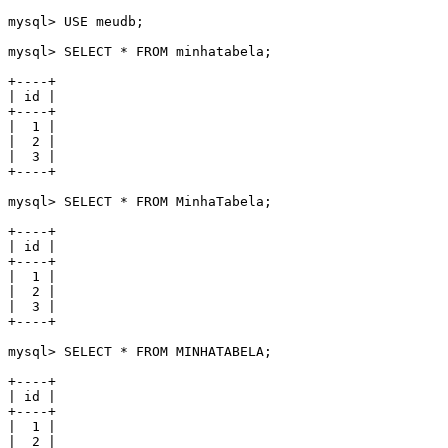
mysql> USE meudb;

mysql> SELECT * FROM minhatabela;

+----+

| id |

+----+

|  1 |

|  2 |

|  3 |

+----+

mysql> SELECT * FROM MinhaTabela;

+----+

| id |

+----+

|  1 |

|  2 |

|  3 |

+----+

mysql> SELECT * FROM MINHATABELA;

+----+

| id |

+----+

|  1 |

|  2 |
