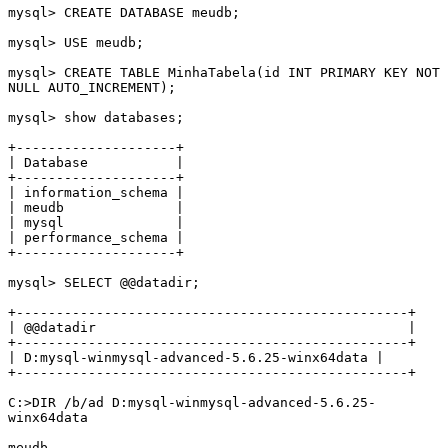
mysql> CREATE DATABASE meudb;

mysql> USE meudb;

mysql> CREATE TABLE MinhaTabela(id INT PRIMARY KEY NOT 
NULL AUTO_INCREMENT);

mysql> show databases;

+--------------------+

| Database           |

+--------------------+

| information_schema |

| meudb              |

| mysql              |

| performance_schema |

+--------------------+

mysql> SELECT @@datadir;

+-------------------------------------------------+

| @@datadir                                       |

+-------------------------------------------------+

| D:mysql-winmysql-advanced-5.6.25-winx64data |

+-------------------------------------------------+

C:>DIR /b/ad D:mysql-winmysql-advanced-5.6.25-
winx64data

meudb
