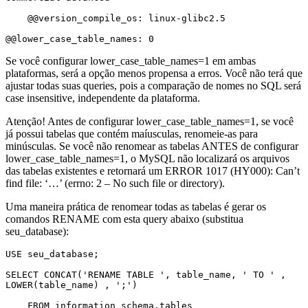
    @@version_compile_os: linux-glibc2.5

@@lower_case_table_names: 0
Se você configurar lower_case_table_names=1 em ambas
plataformas, será a opção menos propensa a erros. Você não terá que
ajustar todas suas queries, pois a comparação de nomes no SQL será
case insensitive, independente da plataforma.
Atenção! Antes de configurar lower_case_table_names=1, se você
já possui tabelas que contém maíusculas, renomeie-as para
minúsculas. Se você não renomear as tabelas ANTES de configurar
lower_case_table_names=1, o MySQL não localizará os arquivos
das tabelas existentes e retornará um ERROR 1017 (HY000): Can’t
find file: ‘…’ (errno: 2 – No such file or directory).
Uma maneira prática de renomear todas as tabelas é gerar os
comandos RENAME com esta query abaixo (substitua
seu_database):
USE seu_database;

SELECT CONCAT('RENAME TABLE ', table_name, ' TO ' , 
LOWER(table_name) , ';')

    FROM information_schema.tables
