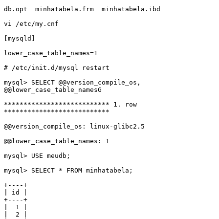
db.opt  minhatabela.frm  minhatabela.ibd

vi /etc/my.cnf

[mysqld]

lower_case_table_names=1

# /etc/init.d/mysql restart

mysql> SELECT @@version_compile_os, 
@@lower_case_table_namesG

*************************** 1. row 
***************************

@@version_compile_os: linux-glibc2.5

@@lower_case_table_names: 1

mysql> USE meudb;

mysql> SELECT * FROM minhatabela;

+----+

| id |

+----+

|  1 |

|  2 |
