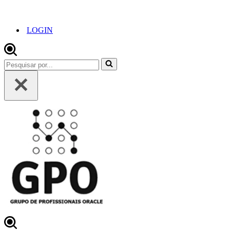
LOGIN
Pesquisar
por...