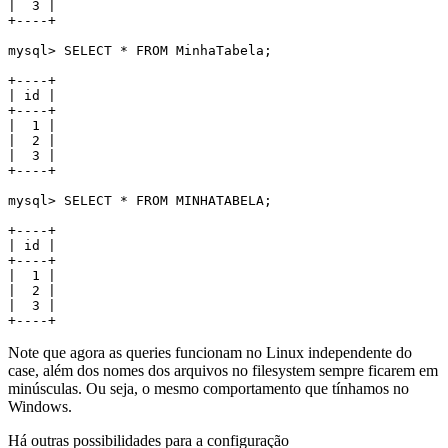
|  3 |

+----+

mysql> SELECT * FROM MinhaTabela;

+----+

| id |

+----+

|  1 |

|  2 |

|  3 |

+----+

mysql> SELECT * FROM MINHATABELA;

+----+

| id |

+----+

|  1 |

|  2 |

|  3 |

+----+
Note que agora as queries funcionam no Linux independente do
case, além dos nomes dos arquivos no filesystem sempre ficarem em
minúsculas. Ou seja, o mesmo comportamento que tínhamos no
Windows.
Há outras possibilidades para a configuração