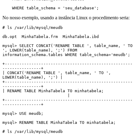
    WHERE table_schema = 'seu_database';
No nosso exemplo, usando a instância Linux o procedimento seria:
# ls /var/lib/mysql/meudb

db.opt  MinhaTabela.frm  MinhaTabela.ibd

mysql> SELECT CONCAT('RENAME TABLE ', table_name, ' TO 
', LOWER(table_name), ';') FROM 
information_schema.tables WHERE table_schema='meudb';

+-----------------------------------------------------
----------------+

| CONCAT('RENAME TABLE ', table_name, ' TO ', 
LOWER(table_name), ';') |

+-----------------------------------------------------
----------------+

| RENAME TABLE MinhaTabela TO minhatabela; 
                           |

+-----------------------------------------------------
----------------+

mysql> USE meudb;

mysql> RENAME TABLE MinhaTabela TO minhatabela;

# ls /var/lib/mysql/meudb
