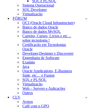
SQL e PL/SQL
Sistema Operacional
SQL Developer
Virtualização
FÓRUM
OCI (Oracle Cloud Infrastructure)
Banco de dados Oracle
Banco de dados MySQL
Carreira, Cursos, Livros e etc…
sobre tecnologia !
Certificação em Tecnologias
Oracle
Developer,Designer e Discoverer
Engenharia de Software
Exadata
Java
Oracle Applications, E-Business
Suite, etc… e Fusion
SQL e PL/SQL
Virtualização
Web – Servers e Aplicações
Outros
CLV
Avisos
Café com o GPO