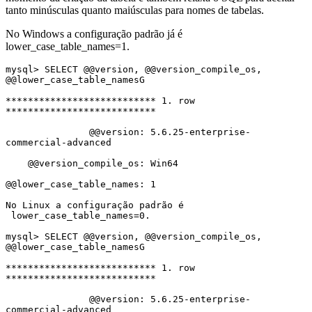
tanto minúsculas quanto maiúsculas para nomes de tabelas.
No Windows a configuração padrão já é
lower_case_table_names=1.
mysql> SELECT @@version, @@version_compile_os, 
@@lower_case_table_namesG

*************************** 1. row 
***************************

               @@version: 5.6.25-enterprise-
commercial-advanced

    @@version_compile_os: Win64

@@lower_case_table_names: 1

No Linux a configuração padrão é 
 lower_case_table_names=0.

mysql> SELECT @@version, @@version_compile_os, 
@@lower_case_table_namesG

*************************** 1. row 
***************************

               @@version: 5.6.25-enterprise-
commercial-advanced
