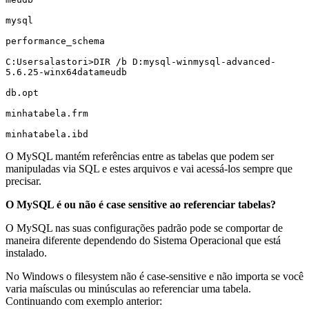
mysql

performance_schema

C:Usersalastori>DIR /b D:mysql-winmysql-advanced-
5.6.25-winx64datameudb

db.opt

minhatabela.frm

minhatabela.ibd
O MySQL mantém referências entre as tabelas que podem ser
manipuladas via SQL e estes arquivos e vai acessá-los sempre que
precisar.
O MySQL é ou não é case sensitive ao referenciar tabelas?
O MySQL nas suas configurações padrão pode se comportar de
maneira diferente dependendo do Sistema Operacional que está
instalado.
No Windows o filesystem não é case-sensitive e não importa se você
varia maísculas ou minúsculas ao referenciar uma tabela.
Continuando com exemplo anterior: