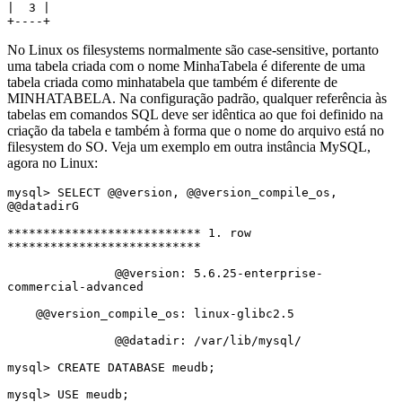
|  3 |

+----+
No Linux os filesystems normalmente são case-sensitive, portanto
uma tabela criada com o nome MinhaTabela é diferente de uma
tabela criada como minhatabela que também é diferente de
MINHATABELA. Na configuração padrão, qualquer referência às
tabelas em comandos SQL deve ser idêntica ao que foi definido na
criação da tabela e também à forma que o nome do arquivo está no
filesystem do SO. Veja um exemplo em outra instância MySQL,
agora no Linux:
mysql> SELECT @@version, @@version_compile_os, 
@@datadirG

*************************** 1. row 
***************************

               @@version: 5.6.25-enterprise-
commercial-advanced

    @@version_compile_os: linux-glibc2.5

               @@datadir: /var/lib/mysql/

mysql> CREATE DATABASE meudb; 

mysql> USE meudb;
