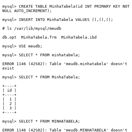
mysql> CREATE TABLE MinhaTabela(id INT PRIMARY KEY NOT 
NULL AUTO_INCREMENT);

mysql> INSERT INTO MinhaTabela VALUES (),(),();

# ls /var/lib/mysql/meudb

db.opt  MinhaTabela.frm  MinhaTabela.ibd

mysql> USE meudb;

mysql> SELECT * FROM minhatabela;

ERROR 1146 (42S02): Table 'meudb.minhatabela' doesn't 
exist

mysql> SELECT * FROM MinhaTabela;

+----+

| id |

+----+

|  1 |

|  2 |

|  3 |

+----+

mysql> SELECT * FROM MINHATABELA;

ERROR 1146 (42S02): Table 'meudb.MINHATABELA' doesn't 