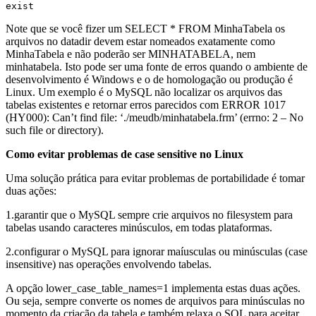
exist
Note que se você fizer um SELECT * FROM MinhaTabela os
arquivos no datadir devem estar nomeados exatamente como
MinhaTabela e não poderão ser MINHATABELA, nem
minhatabela. Isto pode ser uma fonte de erros quando o ambiente de
desenvolvimento é Windows e o de homologação ou produção é
Linux. Um exemplo é o MySQL não localizar os arquivos das
tabelas existentes e retornar erros parecidos com ERROR 1017
(HY000): Can’t find file: ‘./meudb/minhatabela.frm’ (errno: 2 – No
such file or directory).
Como evitar problemas de case sensitive no Linux
Uma solução prática para evitar problemas de portabilidade é tomar
duas ações:
1.garantir que o MySQL sempre crie arquivos no filesystem para
tabelas usando caracteres minúsculos, em todas plataformas.
2.configurar o MySQL para ignorar maíusculas ou minúsculas (case
insensitive) nas operações envolvendo tabelas.
A opção lower_case_table_names=1 implementa estas duas ações.
Ou seja, sempre converte os nomes de arquivos para minúsculas no
momento da criação da tabela e também relaxa o SQL para aceitar