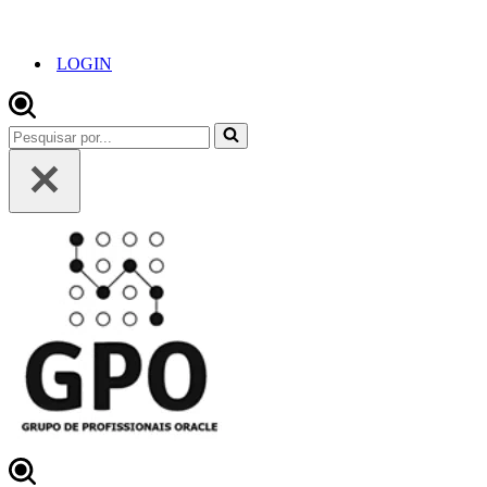
LOGIN
Pesquisar
por...