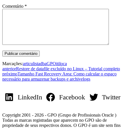
Comentário
*
Marcações:
articulista
dba
GPO
itil
oca
anterior
Restore de datafile excluído no Linux – Tutorial completo
próximo
Tamanho Fast Recovery Area: Como calcular o espaço
necessário para armazenar backups e archivelogs
LinkedIn
Facebook
Twitter
Copyright 2001 - 2026 - GPO (Grupo de Profissionais Oracle )
Todas as marcas registradas que aparecem no GPO são de
propriedade de seus respectivos donos. O GPO é um site sem fins