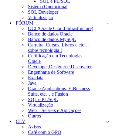
SQL e PL/SQL
Sistema Operacional
SQL Developer
Virtualização
FÓRUM
OCI (Oracle Cloud Infrastructure)
Banco de dados Oracle
Banco de dados MySQL
Carreira, Cursos, Livros e etc…
sobre tecnologia !
Certificação em Tecnologias
Oracle
Developer,Designer e Discoverer
Engenharia de Software
Exadata
Java
Oracle Applications, E-Business
Suite, etc… e Fusion
SQL e PL/SQL
Virtualização
Web – Servers e Aplicações
Outros
CLV
Avisos
Café com o GPO