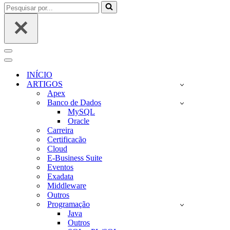
Pesquisar
por...
Menu
de
Menu
navegação
de
INÍCIO
navegação
ARTIGOS
Apex
Banco de Dados
MySQL
Oracle
Carreira
Certificacão
Cloud
E-Business Suite
Eventos
Exadata
Middleware
Outros
Programação
Java
Outros