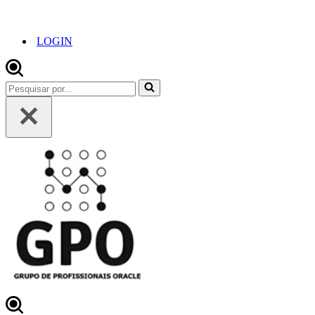
LOGIN
Pesquisar
por...