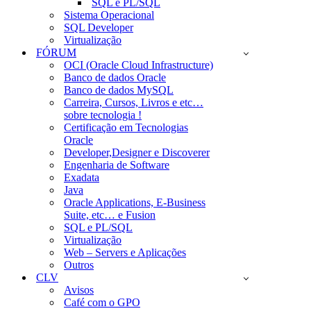
SQL e PL/SQL
Sistema Operacional
SQL Developer
Virtualização
FÓRUM
OCI (Oracle Cloud Infrastructure)
Banco de dados Oracle
Banco de dados MySQL
Carreira, Cursos, Livros e etc…
sobre tecnologia !
Certificação em Tecnologias
Oracle
Developer,Designer e Discoverer
Engenharia de Software
Exadata
Java
Oracle Applications, E-Business
Suite, etc… e Fusion
SQL e PL/SQL
Virtualização
Web – Servers e Aplicações
Outros
CLV
Avisos
Café com o GPO