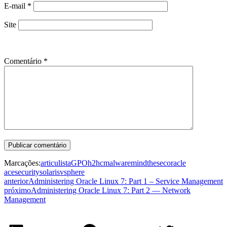
E-mail
*
Site
Comentário
*
Marcações:
articulista
GPO
h2hc
malware
mindthesec
oracle
ace
security
solaris
vsphere
anterior
Administering Oracle Linux 7: Part 1 – Service Management
próximo
Administering Oracle Linux 7: Part 2 — Network
Management