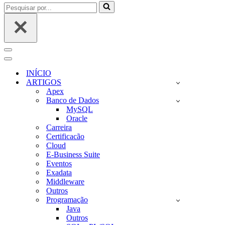
Pesquisar
por...
Menu
de
Menu
navegação
de
INÍCIO
navegação
ARTIGOS
Apex
Banco de Dados
MySQL
Oracle
Carreira
Certificacão
Cloud
E-Business Suite
Eventos
Exadata
Middleware
Outros
Programação
Java
Outros