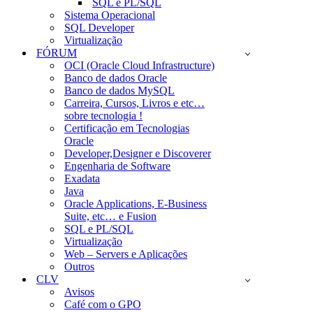
SQL e PL/SQL
Sistema Operacional
SQL Developer
Virtualização
FÓRUM
OCI (Oracle Cloud Infrastructure)
Banco de dados Oracle
Banco de dados MySQL
Carreira, Cursos, Livros e etc…
sobre tecnologia !
Certificação em Tecnologias
Oracle
Developer,Designer e Discoverer
Engenharia de Software
Exadata
Java
Oracle Applications, E-Business
Suite, etc… e Fusion
SQL e PL/SQL
Virtualização
Web – Servers e Aplicações
Outros
CLV
Avisos
Café com o GPO