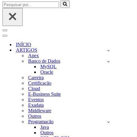
Pesquisar
por...
Menu
de
Menu
navegação
de
INÍCIO
navegação
ARTIGOS
Apex
Banco de Dados
MySQL
Oracle
Carreira
Certificacão
Cloud
E-Business Suite
Eventos
Exadata
Middleware
Outros
Programação
Java
Outros