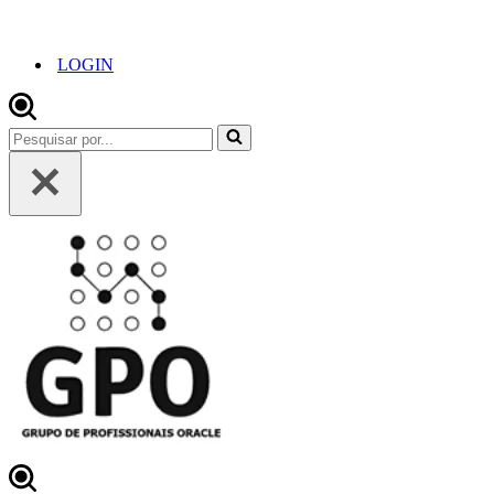
LOGIN
Pesquisar
por...