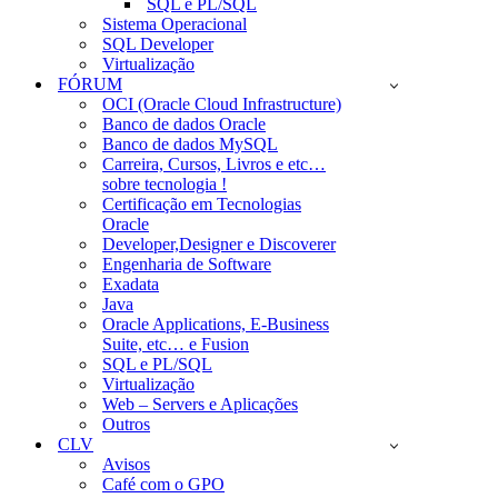
SQL e PL/SQL
Sistema Operacional
SQL Developer
Virtualização
FÓRUM
OCI (Oracle Cloud Infrastructure)
Banco de dados Oracle
Banco de dados MySQL
Carreira, Cursos, Livros e etc…
sobre tecnologia !
Certificação em Tecnologias
Oracle
Developer,Designer e Discoverer
Engenharia de Software
Exadata
Java
Oracle Applications, E-Business
Suite, etc… e Fusion
SQL e PL/SQL
Virtualização
Web – Servers e Aplicações
Outros
CLV
Avisos
Café com o GPO