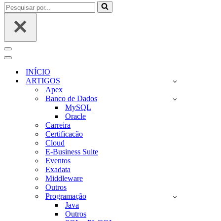
Pesquisar
por...
Menu
de
Menu
navegação
de
INÍCIO
navegação
ARTIGOS
Apex
Banco de Dados
MySQL
Oracle
Carreira
Certificacão
Cloud
E-Business Suite
Eventos
Exadata
Middleware
Outros
Programação
Java
Outros