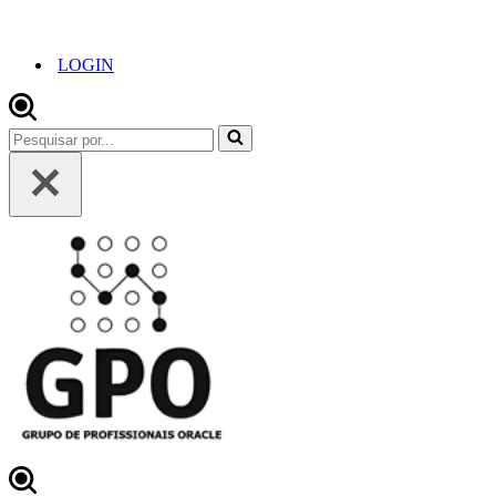
LOGIN
Pesquisar
por...