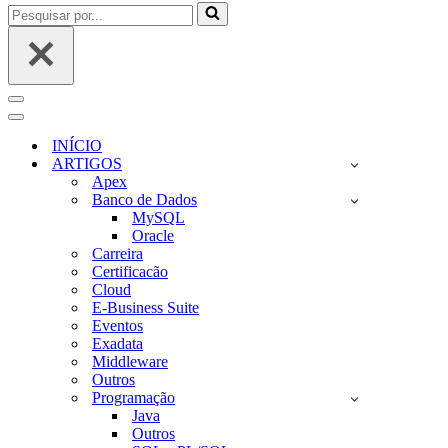
Pesquisar
por...
Menu
de
Menu
navegação
de
INÍCIO
navegação
ARTIGOS
Apex
Banco de Dados
MySQL
Oracle
Carreira
Certificacão
Cloud
E-Business Suite
Eventos
Exadata
Middleware
Outros
Programação
Java
Outros