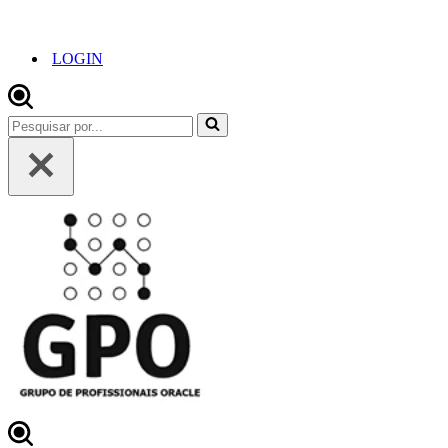
LOGIN
Pesquisar
por...