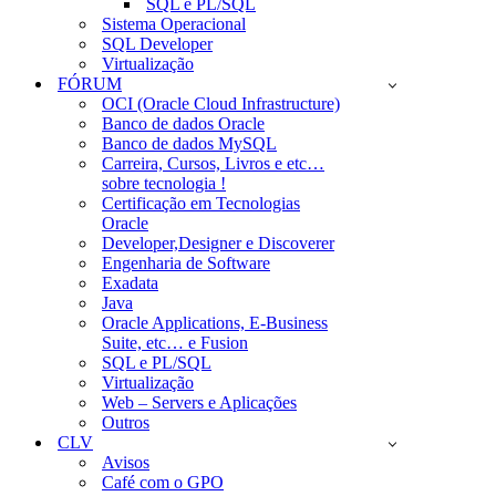
SQL e PL/SQL
Sistema Operacional
SQL Developer
Virtualização
FÓRUM
OCI (Oracle Cloud Infrastructure)
Banco de dados Oracle
Banco de dados MySQL
Carreira, Cursos, Livros e etc…
sobre tecnologia !
Certificação em Tecnologias
Oracle
Developer,Designer e Discoverer
Engenharia de Software
Exadata
Java
Oracle Applications, E-Business
Suite, etc… e Fusion
SQL e PL/SQL
Virtualização
Web – Servers e Aplicações
Outros
CLV
Avisos
Café com o GPO