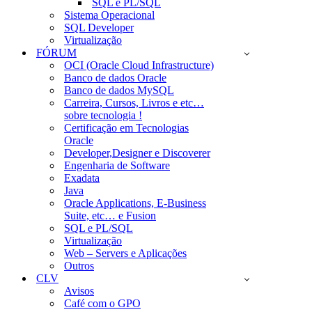
SQL e PL/SQL
Sistema Operacional
SQL Developer
Virtualização
FÓRUM
OCI (Oracle Cloud Infrastructure)
Banco de dados Oracle
Banco de dados MySQL
Carreira, Cursos, Livros e etc…
sobre tecnologia !
Certificação em Tecnologias
Oracle
Developer,Designer e Discoverer
Engenharia de Software
Exadata
Java
Oracle Applications, E-Business
Suite, etc… e Fusion
SQL e PL/SQL
Virtualização
Web – Servers e Aplicações
Outros
CLV
Avisos
Café com o GPO