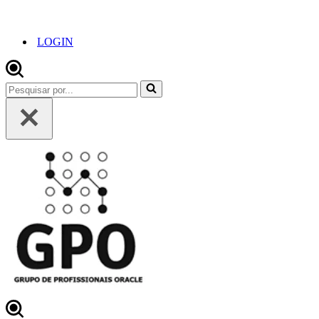
LOGIN
Pesquisar
por...