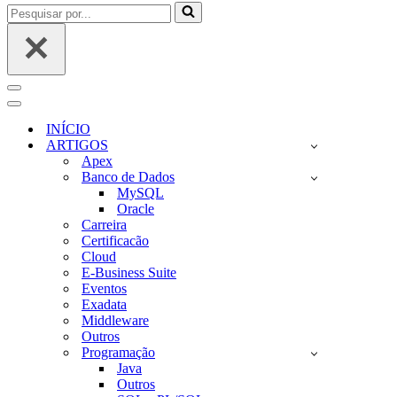
Pesquisar
por...
Menu
de
Menu
navegação
de
INÍCIO
navegação
ARTIGOS
Apex
Banco de Dados
MySQL
Oracle
Carreira
Certificacão
Cloud
E-Business Suite
Eventos
Exadata
Middleware
Outros
Programação
Java
Outros