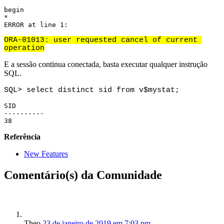
begin

*

ERROR at line 1:

ORA-01013: user requested cancel of current 
operation
E a sessão continua conectada, basta executar qualquer instrução
SQL.
SID

----------

38
Referência
New Features
Comentário(s) da Comunidade
Theo
23 de janeiro de 2019 em 7:03 pm