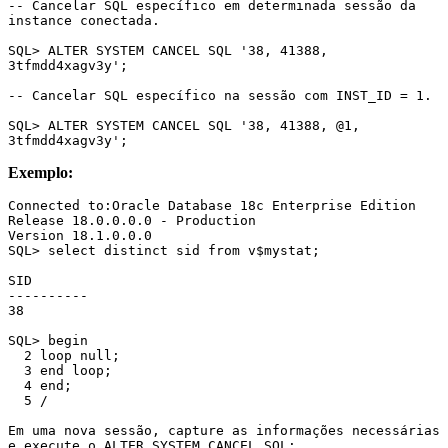
-- Cancelar SQL específico em determinada sessão da 
instance conectada.

SQL> ALTER SYSTEM CANCEL SQL '38, 41388, 
3tfmdd4xagv3y';

-- Cancelar SQL específico na sessão com INST_ID = 1.

SQL> ALTER SYSTEM CANCEL SQL '38, 41388, @1, 
3tfmdd4xagv3y';
Exemplo:
Connected to:Oracle Database 18c Enterprise Edition 
Release 18.0.0.0.0 - Production

Version 18.1.0.0.0

SQL> select distinct sid from v$mystat;

SID

----------

38

SQL> begin

  2 loop null;

  3 end loop;

  4 end;

  5 /

Em uma nova sessão, capture as informações necessárias 
e execute o ALTER SYSTEM CANCEL SQL:
