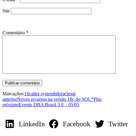
Site
Comentário
*
Marcações:
18c
alter system
bd
oracle
sql
anterior
Novos recursos na versão 18c do SQL*Plus
próximo
Evento DBA Brasil 3.0 – 05/05
LinkedIn
Facebook
Twitter