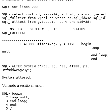
SQL> set lines 200

SQL> select inst_id, serial#, sql_id, status, (select 
sql_fulltext from v$sql sq where sq.sql_id=se.sql_id) 
sql_fulltext from gv$session se where sid=38;

   INST_ID    SERIAL# SQL_ID        STATUS 
SQL_FULLTEXT

---------- ---------- ------------- -------- ---------
---------------------

         1 41388 3tfmdd4xagv3y ACTIVE   begin

                                             loop 
null;

                                             end loop;

                                             end;

SQL> ALTER SYSTEM CANCEL SQL '38, 41388, @1, 
3tfmdd4xagv3y';

System altered.
Voltando a sessão anterior:
SQL> begin

  2 loop null;

  3 end loop;

  4 end;

  5 /
