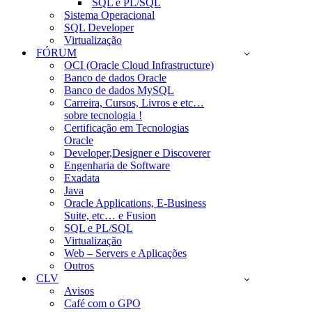
SQL e PL/SQL
Sistema Operacional
SQL Developer
Virtualização
FÓRUM
OCI (Oracle Cloud Infrastructure)
Banco de dados Oracle
Banco de dados MySQL
Carreira, Cursos, Livros e etc…
sobre tecnologia !
Certificação em Tecnologias
Oracle
Developer,Designer e Discoverer
Engenharia de Software
Exadata
Java
Oracle Applications, E-Business
Suite, etc… e Fusion
SQL e PL/SQL
Virtualização
Web – Servers e Aplicações
Outros
CLV
Avisos
Café com o GPO