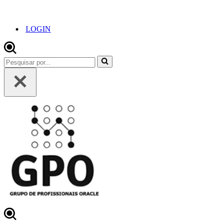
LOGIN
Pesquisar
por...