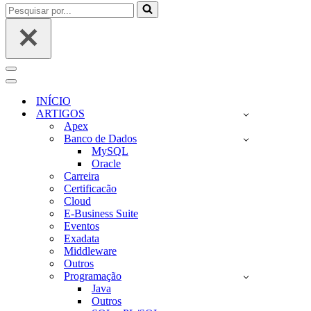
Pesquisar
por...
Menu
de
Menu
navegação
de
INÍCIO
navegação
ARTIGOS
Apex
Banco de Dados
MySQL
Oracle
Carreira
Certificacão
Cloud
E-Business Suite
Eventos
Exadata
Middleware
Outros
Programação
Java
Outros