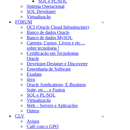
SQL e PL/SQL
Sistema Operacional
SQL Developer
Virtualização
FÓRUM
OCI (Oracle Cloud Infrastructure)
Banco de dados Oracle
Banco de dados MySQL
Carreira, Cursos, Livros e etc…
sobre tecnologia !
Certificação em Tecnologias
Oracle
Developer,Designer e Discoverer
Engenharia de Software
Exadata
Java
Oracle Applications, E-Business
Suite, etc… e Fusion
SQL e PL/SQL
Virtualização
Web – Servers e Aplicações
Outros
CLV
Avisos
Café com o GPO