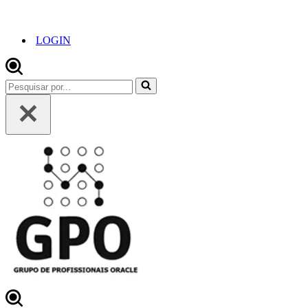
LOGIN
Pesquisar
por...