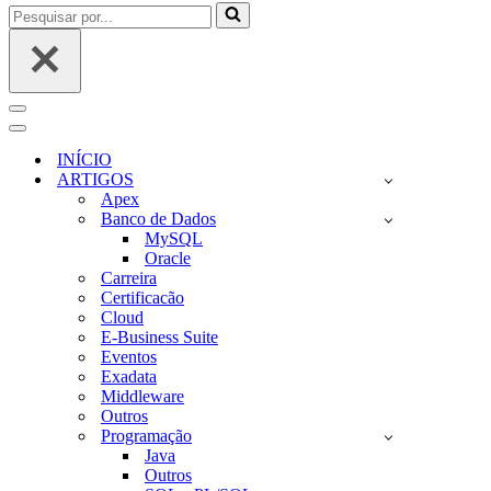
Pesquisar
por...
Menu
de
Menu
navegação
de
INÍCIO
navegação
ARTIGOS
Apex
Banco de Dados
MySQL
Oracle
Carreira
Certificacão
Cloud
E-Business Suite
Eventos
Exadata
Middleware
Outros
Programação
Java
Outros