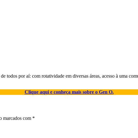
 todos por aí: com rotatividade em diversas áreas, acesso à uma comu
Clique aqui e conheça mais sobre o Gen O.
ão marcados com
*