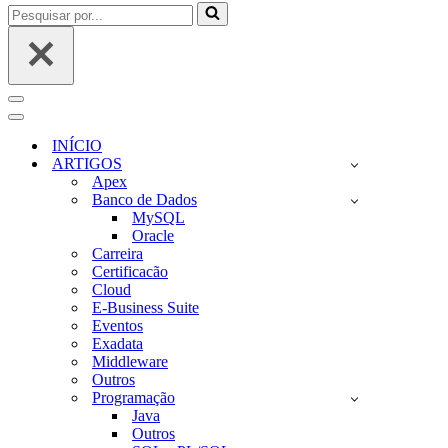
Pesquisar
por...
Menu
de
Menu
navegação
de
INÍCIO
navegação
ARTIGOS
Apex
Banco de Dados
MySQL
Oracle
Carreira
Certificacão
Cloud
E-Business Suite
Eventos
Exadata
Middleware
Outros
Programação
Java
Outros