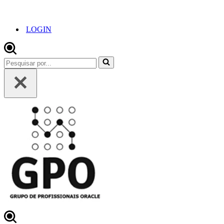
LOGIN
Pesquisar
por...