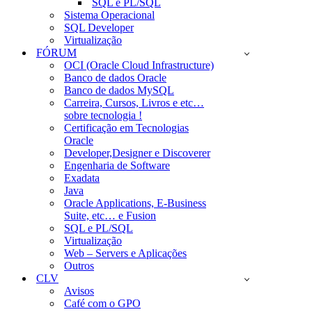
SQL e PL/SQL
Sistema Operacional
SQL Developer
Virtualização
FÓRUM
OCI (Oracle Cloud Infrastructure)
Banco de dados Oracle
Banco de dados MySQL
Carreira, Cursos, Livros e etc…
sobre tecnologia !
Certificação em Tecnologias
Oracle
Developer,Designer e Discoverer
Engenharia de Software
Exadata
Java
Oracle Applications, E-Business
Suite, etc… e Fusion
SQL e PL/SQL
Virtualização
Web – Servers e Aplicações
Outros
CLV
Avisos
Café com o GPO