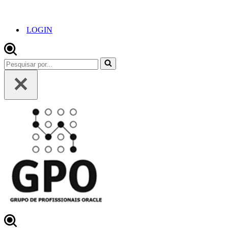
LOGIN
Pesquisar
por...