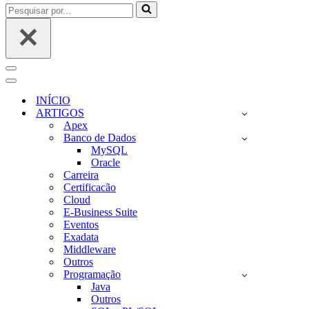
Pesquisar
por...
Menu
de
Menu
navegação
de
INÍCIO
navegação
ARTIGOS
Apex
Banco de Dados
MySQL
Oracle
Carreira
Certificacão
Cloud
E-Business Suite
Eventos
Exadata
Middleware
Outros
Programação
Java
Outros