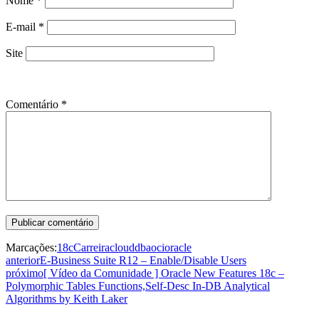
Nome
*
E-mail
*
Site
Comentário
*
Marcações:
18c
Carreira
cloud
dba
oci
oracle
anterior
E-Business Suite R12 – Enable/Disable Users
próximo
[ Vídeo da Comunidade ] Oracle New Features 18c –
Polymorphic Tables Functions,Self-Desc In-DB Analytical
Algorithms by Keith Laker