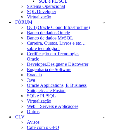
SQL e PL/SQL
Sistema Operacional
SQL Developer
Virtualização
FÓRUM
OCI (Oracle Cloud Infrastructure)
Banco de dados Oracle
Banco de dados MySQL
Carreira, Cursos, Livros e etc…
sobre tecnologia !
Certificação em Tecnologias
Oracle
Developer,Designer e Discoverer
Engenharia de Software
Exadata
Java
Oracle Applications, E-Business
Suite, etc… e Fusion
SQL e PL/SQL
Virtualização
Web – Servers e Aplicações
Outros
CLV
Avisos
Café com o GPO