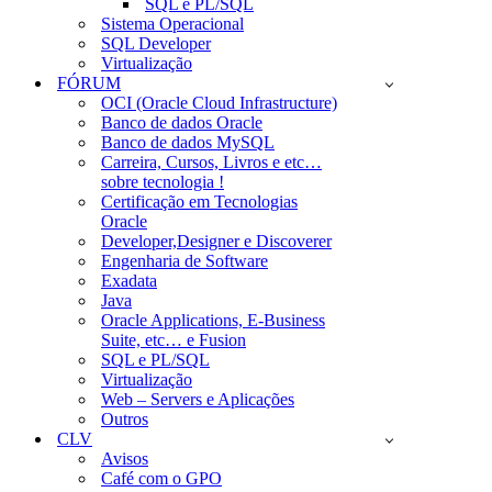
SQL e PL/SQL
Sistema Operacional
SQL Developer
Virtualização
FÓRUM
OCI (Oracle Cloud Infrastructure)
Banco de dados Oracle
Banco de dados MySQL
Carreira, Cursos, Livros e etc…
sobre tecnologia !
Certificação em Tecnologias
Oracle
Developer,Designer e Discoverer
Engenharia de Software
Exadata
Java
Oracle Applications, E-Business
Suite, etc… e Fusion
SQL e PL/SQL
Virtualização
Web – Servers e Aplicações
Outros
CLV
Avisos
Café com o GPO