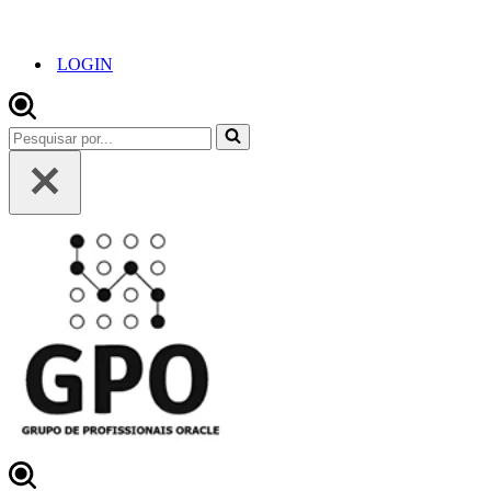
LOGIN
Pesquisar
por...