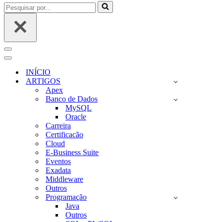
Pesquisar
por...
Menu
de
Menu
navegação
de
INÍCIO
navegação
ARTIGOS
Apex
Banco de Dados
MySQL
Oracle
Carreira
Certificacão
Cloud
E-Business Suite
Eventos
Exadata
Middleware
Outros
Programação
Java
Outros