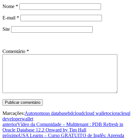
Nome
*
E-mail
*
Site
Comentário
*
Marcações:
Autonomous database
bd
cloud
cloud wallet
oci
oracle
sql
developer
wallet
anterior
Vídeo da Comunidade – Multitenant : PDB Refresh in
Oracle Database 12.2 Onward by Tim Hall
próximo
USA Learns – Curso GRATUITO de Inglês: Aprenda