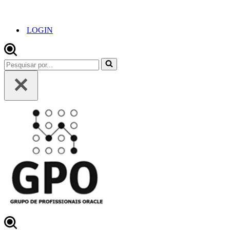
LOGIN
Pesquisar
por...