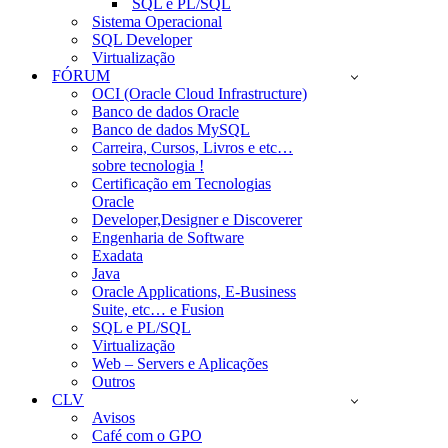
SQL e PL/SQL
Sistema Operacional
SQL Developer
Virtualização
FÓRUM
OCI (Oracle Cloud Infrastructure)
Banco de dados Oracle
Banco de dados MySQL
Carreira, Cursos, Livros e etc…
sobre tecnologia !
Certificação em Tecnologias
Oracle
Developer,Designer e Discoverer
Engenharia de Software
Exadata
Java
Oracle Applications, E-Business
Suite, etc… e Fusion
SQL e PL/SQL
Virtualização
Web – Servers e Aplicações
Outros
CLV
Avisos
Café com o GPO