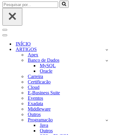
Pesquisar
por...
Menu
de
Menu
navegação
de
INÍCIO
navegação
ARTIGOS
Apex
Banco de Dados
MySQL
Oracle
Carreira
Certificacão
Cloud
E-Business Suite
Eventos
Exadata
Middleware
Outros
Programação
Java
Outros