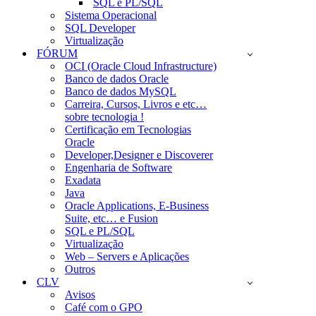
SQL e PL/SQL
Sistema Operacional
SQL Developer
Virtualização
FÓRUM
OCI (Oracle Cloud Infrastructure)
Banco de dados Oracle
Banco de dados MySQL
Carreira, Cursos, Livros e etc…
sobre tecnologia !
Certificação em Tecnologias
Oracle
Developer,Designer e Discoverer
Engenharia de Software
Exadata
Java
Oracle Applications, E-Business
Suite, etc… e Fusion
SQL e PL/SQL
Virtualização
Web – Servers e Aplicações
Outros
CLV
Avisos
Café com o GPO