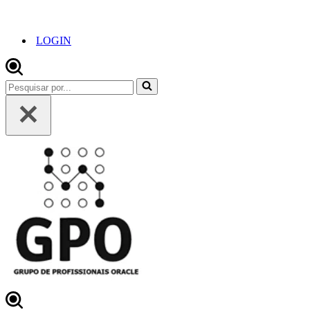
LOGIN
Pesquisar
por...