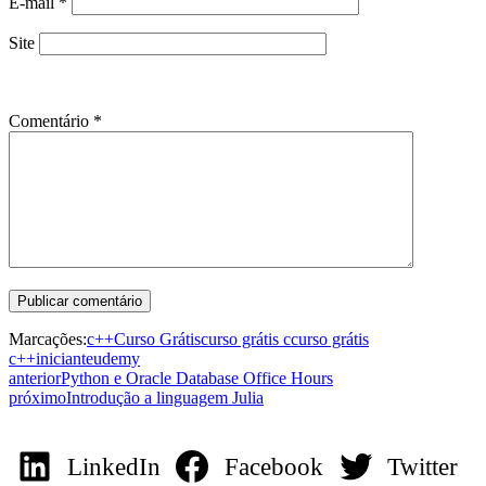
E-mail
*
Site
Comentário
*
Marcações:
c++
Curso Grátis
curso grátis c
curso grátis
c++
iniciante
udemy
anterior
Python e Oracle Database Office Hours
próximo
Introdução a linguagem Julia
LinkedIn
Facebook
Twitter