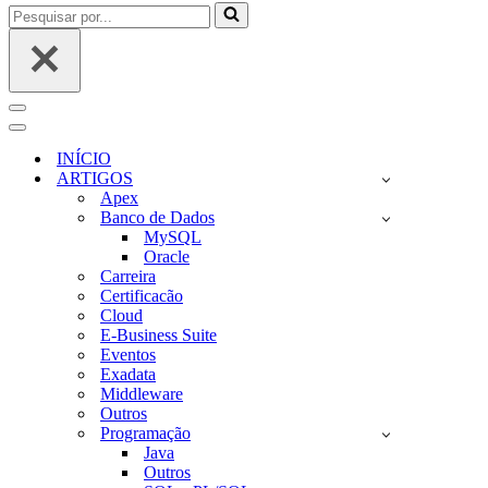
Pesquisar
por...
Menu
de
Menu
navegação
de
INÍCIO
navegação
ARTIGOS
Apex
Banco de Dados
MySQL
Oracle
Carreira
Certificacão
Cloud
E-Business Suite
Eventos
Exadata
Middleware
Outros
Programação
Java
Outros