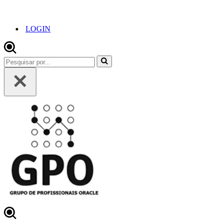
LOGIN
Pesquisar
por...