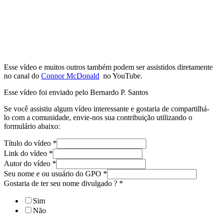
Esse vídeo e muitos outros também podem ser assistidos diretamente
no canal do
Connor McDonald
no YouTube.
Esse vídeo foi enviado pelo Bernardo P. Santos
Se você assistiu algum vídeo interessante e gostaria de compartilhá-
lo com a comunidade, envie-nos sua contribuição utilizando o
formulário abaixo:
Título do vídeo
*
Link do vídeo
*
Autor do vídeo
*
Seu nome e ou usuário do GPO
*
Gostaria de ter seu nome divulgado ?
*
Sim
Não