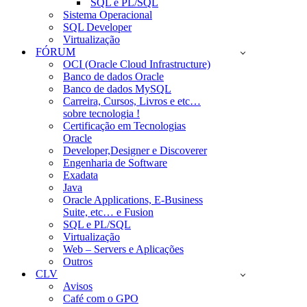
SQL e PL/SQL
Sistema Operacional
SQL Developer
Virtualização
FÓRUM
OCI (Oracle Cloud Infrastructure)
Banco de dados Oracle
Banco de dados MySQL
Carreira, Cursos, Livros e etc…
sobre tecnologia !
Certificação em Tecnologias
Oracle
Developer,Designer e Discoverer
Engenharia de Software
Exadata
Java
Oracle Applications, E-Business
Suite, etc… e Fusion
SQL e PL/SQL
Virtualização
Web – Servers e Aplicações
Outros
CLV
Avisos
Café com o GPO