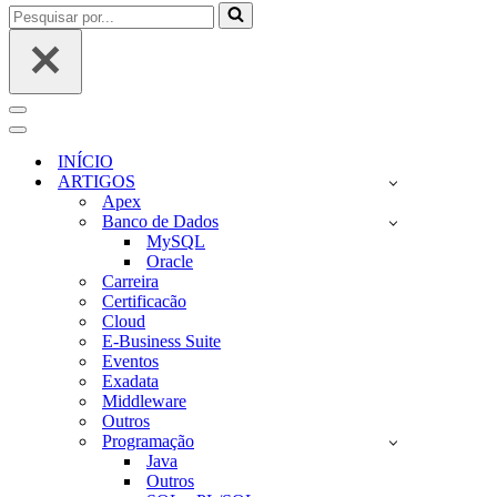
Pesquisar
por...
Menu
de
Menu
navegação
de
INÍCIO
navegação
ARTIGOS
Apex
Banco de Dados
MySQL
Oracle
Carreira
Certificacão
Cloud
E-Business Suite
Eventos
Exadata
Middleware
Outros
Programação
Java
Outros